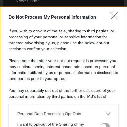
Newz Florida
Newz New York
Newz Pennsylvania
Do Not Process My Personal Information
Newz Illinois
If you wish to opt-out of the sale, sharing to third parties, or
Newz Ohio
processing of your personal or sensitive information for
Gameland
targeted advertising by us, please use the below opt-out
Hig Tech Mag
section to confirm your selection.
Scoop Mag
Please note that after your opt-out request is processed you
Lgbtqia News
may continue seeing interest-based ads based on personal
Motors Magazine 365
information utilized by us or personal information disclosed to
Day Travel 365
third parties prior to your opt-out.
Home Magazine 365
You may separately opt-out of the further disclosure of your
Cineverse Magazine
personal information by third parties on the IAB’s list of
SecondHomeMagazine
downstream participants.
Personal Data Processing Opt Outs
This information may also be disclosed by us to third parties
on the IAB’s List of Downstream Participants that may further
I want to opt-out of the Sharing of my
disclose it to other third parties.