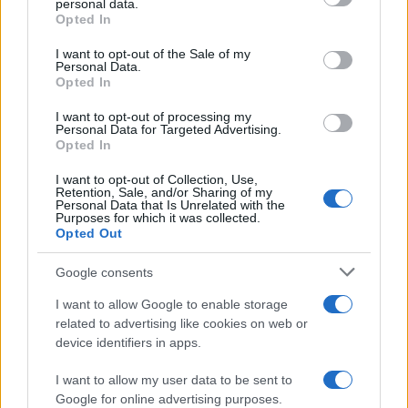
Francia
personal data.
Opted In
Please note that this website/app uses one or more Google
InvestirMag
services and may gather and store information including but
I want to opt-out of the Sale of my
Personal Data.
not limited to your visit or usage behaviour. You may click to
Germania
Opted In
grant or deny consent to Google and its third-party tags to
use your data for below specified purposes in below Google
I want to opt-out of processing my
Investieren24
consent section.
Personal Data for Targeted Advertising.
Opted In
UK
I want to opt-out of Collection, Use,
Retention, Sale, and/or Sharing of my
News Hub UK
Personal Data that Is Unrelated with the
Purposes for which it was collected.
Lgbtq News
Opted Out
Olanda
Google consents
Investeren 24
I want to allow Google to enable storage
related to advertising like cookies on web or
NL Newz
device identifiers in apps.
I want to allow my user data to be sent to
Google for online advertising purposes.