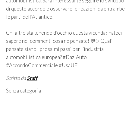
automobilistica. Sarà interessante seguire lo sviluppo
di questo accordo e osservare le reazioni da entrambe
le parti dell’Atlantico.
Chi altro sta tenendo d’occhio questa vicenda? Fateci
sapere nei commenti cosa ne pensate! 💬✨ Quali
pensate siano i prossimi passi per l’industria
automobilistica europea? #DaziAuto
#AccordoCommerciale #UsaUE
Scritto da
Staff
Categorie
Senza categoria