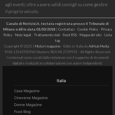
agli eventi; oltre a avere validi consigli su come gestire
il proprio veicolo.
Canale di Notizie.it, testata registrata presso il Tribunale di
Milano n.68 in data 01/03/2018
|
Contattaci
-
Cookie Policy
-
Privacy
Policy
-
Note legali
-
Trattamento dati
-
Feed RSS
-
Mappa del sito
-
Lista
tag
Copyright © 2025 |
Motori magazine
- Edito in Italia da
AdHub Media
-
P.IVA 13542920965 Numero REA MI 2729933 - All Rights Reserved.
I contenuti sono curati dalla redazione con il supporto di strumenti
digitali e realizzati in collaborazione con autori indipendenti.
Italia
Casa Magazine
Cineverse Magazine
Donne Magazine
Food Blog