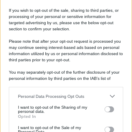
Newz Pennsylvania
Newz Illinois
If you wish to opt-out of the sale, sharing to third parties, or
processing of your personal or sensitive information for
Newz Ohio
targeted advertising by us, please use the below opt-out
Gameland
section to confirm your selection.
Hig Tech Mag
Please note that after your opt-out request is processed you
Scoop Mag
may continue seeing interest-based ads based on personal
Lgbtqia News
information utilized by us or personal information disclosed to
Motors Magazine 365
third parties prior to your opt-out.
Day Travel 365
You may separately opt-out of the further disclosure of your
Home Magazine 365
personal information by third parties on the IAB’s list of
Cineverse Magazine
downstream participants.
SecondHomeMagazine
Personal Data Processing Opt Outs
This information may also be disclosed by us to third parties
on the IAB’s List of Downstream Participants that may further
I want to opt-out of the Sharing of my
disclose it to other third parties.
personal data.
Opted In
Francia
Please note that this website/app uses one or more Google
services and may gather and store information including but
I want to opt-out of the Sale of my
InvestirMag
Personal Data.