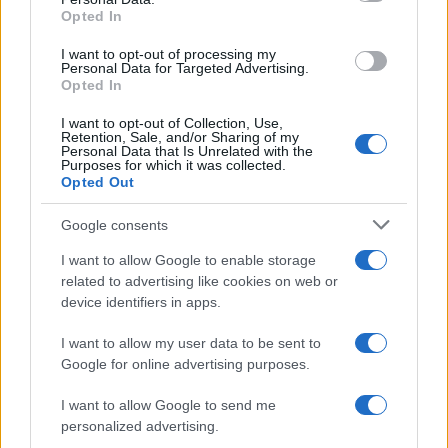
not limited to your visit or usage behaviour. You may click to
Opted In
grant or deny consent to Google and its third-party tags to
Germania
use your data for below specified purposes in below Google
I want to opt-out of processing my
consent section.
Personal Data for Targeted Advertising.
Investieren24
Opted In
I want to opt-out of Collection, Use,
UK
Retention, Sale, and/or Sharing of my
Personal Data that Is Unrelated with the
Purposes for which it was collected.
News Hub UK
Opted Out
Lgbtq News
Google consents
Olanda
I want to allow Google to enable storage
related to advertising like cookies on web or
Investeren 24
device identifiers in apps.
NL Newz
I want to allow my user data to be sent to
Google for online advertising purposes.
I want to allow Google to send me
personalized advertising.