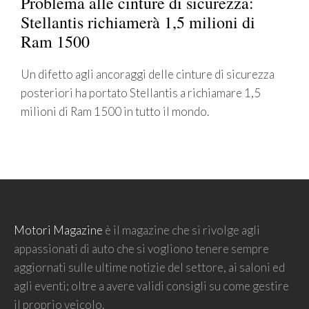
Problema alle cinture di sicurezza:
Stellantis richiamerà 1,5 milioni di
Ram 1500
Un difetto agli ancoraggi delle cinture di sicurezza
posteriori ha portato Stellantis a richiamare 1,5
milioni di Ram 1500 in tutto il mondo.
Motori Magazine
è il magazine che si rivolge agli
appassionati di auto che si vogliono tenere sempre
aggiornati sulle ultime notizie del settore, ai saloni ed
agli eventi; oltre a avere validi consigli su come gestire
il proprio veicolo.