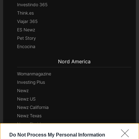
Investindo 365
Think.es
Viajar 365
ES Newz
Pet Story
Encocina
Nord America
Womanmagazine
Investing Plus
Newz
Newz US
Newz California
Newz Texas
Newz Florida
Newz New York
Do Not Process My Personal Information