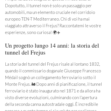
Dopotutto, il tunnel non è solo un passaggio per
automobili, ma un elemento cruciale nel corridoio
europeo TEN-T Mediterraneo. Chi di voi ha mai
viaggiato attraverso il Frejus? Raccontatemi le vostre
esperienze, sono curiosa! 🌍✈️
Un progetto lungo 14 anni: la storia del
tunnel del Frejus
La storia del tunnel del Frejus risale al lontano 1832,
quando il commissario doganale Giuseppe Francesco
Médail sognò un collegamento ferroviario sotto il
Monte Frejus. 🚂 Dopo anni di pianificazione, il tunnel
ferroviario è stato inaugurato nel 1871 e da allora ha
visto diverse evoluzioni, culminando con l’apertura
della seconda canna autostradale oggi. È incredibile
pensare a quanto tempo ci sia voluto per realizzare