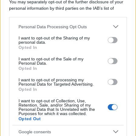
Home Magazine 365
You may separately opt-out of the further disclosure of your
personal information by third parties on the IAB’s list of
Cineverse Magazine
downstream participants.
SecondHomeMagazine
Personal Data Processing Opt Outs
This information may also be disclosed by us to third parties
on the IAB’s List of Downstream Participants that may further
I want to opt-out of the Sharing of my
disclose it to other third parties.
personal data.
Francia
Opted In
Please note that this website/app uses one or more Google
services and may gather and store information including but
InvestirMag
I want to opt-out of the Sale of my
Personal Data.
not limited to your visit or usage behaviour. You may click to
Opted In
grant or deny consent to Google and its third-party tags to
Germania
use your data for below specified purposes in below Google
I want to opt-out of processing my
consent section.
Personal Data for Targeted Advertising.
Investieren24
Opted In
UK
I want to opt-out of Collection, Use,
Retention, Sale, and/or Sharing of my
Personal Data that Is Unrelated with the
News Hub UK
Purposes for which it was collected.
Opted Out
Lgbtq News
Google consents
Olanda