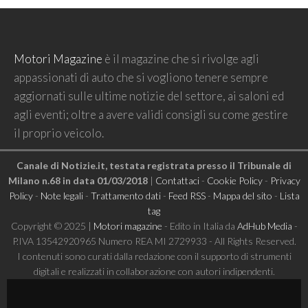
Motori Magazine
è il magazine che si rivolge agli
appassionati di auto che si vogliono tenere sempre
aggiornati sulle ultime notizie del settore, ai saloni ed
agli eventi; oltre a avere validi consigli su come gestire
il proprio veicolo.
Canale di Notizie.it, testata registrata presso il Tribunale di
Milano n.68 in data 01/03/2018
|
Contattaci
-
Cookie Policy
-
Privacy
Policy
-
Note legali
-
Trattamento dati
-
Feed RSS
-
Mappa del sito
-
Lista
tag
Copyright © 2025 |
Motori magazine
- Edito in Italia da
AdHub Media
-
P.IVA 13542920965 Numero REA MI 2729933 - All Rights Reserved.
I contenuti sono curati dalla redazione con il supporto di strumenti
digitali e realizzati in collaborazione con autori indipendenti.