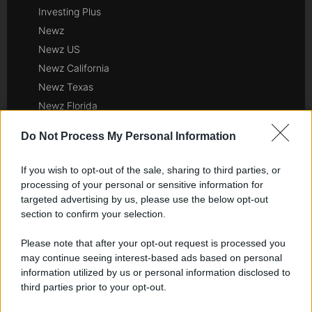
Investing Plus
Newz
Newz US
Newz California
Newz Texas
Newz Florida
Newz New York
Do Not Process My Personal Information
Newz Pennsylvania
Newz Illinois
If you wish to opt-out of the sale, sharing to third parties, or
Newz Ohio
processing of your personal or sensitive information for
targeted advertising by us, please use the below opt-out
Gameland
section to confirm your selection.
Hig Tech Mag
Scoop Mag
Please note that after your opt-out request is processed you
Lgbtqia News
may continue seeing interest-based ads based on personal
information utilized by us or personal information disclosed to
Motors Magazine 365
third parties prior to your opt-out.
Day Travel 365