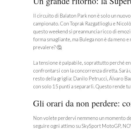
Un grande ritorno: la Super
Il circuito di Balaton Park non è solo un nuov
campionato. Con Toprak Razgatlioglu e Nicolò Bu
questo weekend si preannuncia ricco di emozion
forma smagliante, ma Bulega non è da meno e n
prevalere? 🤔
La tensione è palpabile, soprattutto perché ent
confrontarsi con la concorrenza diretta. Sarà u
resto della griglia: Danilo Petrucci, Álvaro Ba
con solo 15 punti a separarli. Questo rende tu
Gli orari da non perdere: c
Non volete perdervi nemmeno un momento del 
seguire ogni attimo su SkySport MotoGP, NO