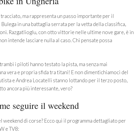
bike in Ungheria
o tracciato, ma rappresenta un passo importante per il
lega in una battaglia serrata per la vetta della classifica,
i. Razgatlioglu, con otto vittorie nelle ultime nove gare, è in
on intende lasciare nulla al caso. Chi pensate possa
rambi i piloti hanno testato la pista, ma senza mai
na vera e propria sfida tra titani! E non dimentichiamoci del
utista e Andrea Locatelli stanno lottando per il terzo posto,
tto ancora più interessante, vero?
ome seguire il weekend
weekend di corse? Ecco qui il programma dettagliato per
W e TV8: