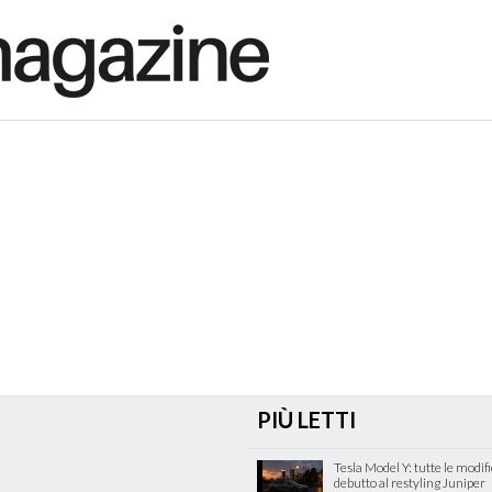
PIÙ LETTI
Tesla Model Y: tutte le modif
debutto al restyling Juniper