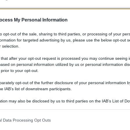
ocess My Personal Information
to opt-out of the sale, sharing to third parties, or processing of your per
formation for targeted advertising by us, please use the below opt-out s
 selection.
 that after your opt-out request is processed you may continue seeing i
ased on personal information utilized by us or personal information dis
 prior to your opt-out.
rately opt-out of the further disclosure of your personal information by
he IAB’s list of downstream participants.
tion may also be disclosed by us to third parties on the IAB’s List of 
a per diventare un capitolo memorabile nella storia delle
 that may further disclose it to other third parties.
 vedo l’ora di sapere le vostre opinioni e di scambiare due
 that this website/app uses one or more Google services and may gath
l Data Processing Opt Outs
#Superbike #BalatonPark #Motorsport
including but not limited to your visit or usage behaviour. You may click 
 to Google and its third-party tags to use your data for below specifi