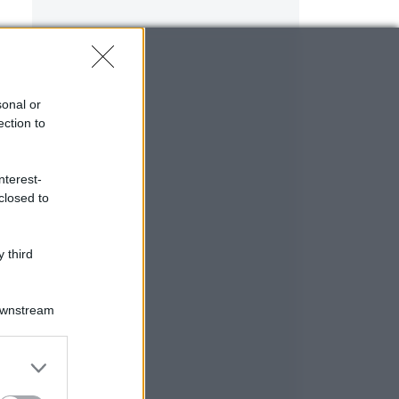
sonal or
ection to
nterest-
closed to
 third
Downstream
er and store
to grant or
ed purposes