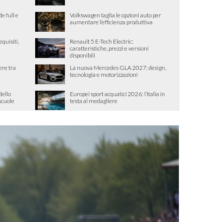
de full e
Volkswagen taglia le opzioni auto per
aumentare l’efficienza produttiva
quisiti,
Renault 5 E-Tech Electric:
caratteristiche, prezzi e versioni
disponibili
ere tra
La nuova Mercedes GLA 2027: design,
tecnologia e motorizzazioni
dello
Europei sport acquatici 2026: l’Italia in
 scuole
testa al medagliere