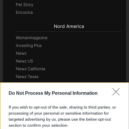
Pet Story
Encocina
Nord America
Womanmagazine
Investing Plus
Newz
Newz US
Newz California
Newz Texas
Newz Florida
Newz New York
Do Not Process My Personal Information
Newz Pennsylvania
If you wish to opt-out of the sale, sharing to third parties, or
Newz Illinois
processing of your personal or sensitive information for
Newz Ohio
targeted advertising by us, please use the below opt-out
Gameland
section to confirm your selection.