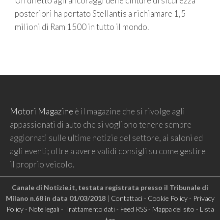
Un difetto agli ancoraggi delle cinture di sicurezza
posteriori ha portato Stellantis a richiamare 1,5
milioni di Ram 1500 in tutto il mondo.
Motori Magazine
è il magazine che si rivolge agli
appassionati di auto che si vogliono tenere sempre
aggiornati sulle ultime notizie del settore, ai saloni ed
agli eventi; oltre a avere validi consigli su come gestire
il proprio veicolo.
Canale di Notizie.it, testata registrata presso il Tribunale di
Milano n.68 in data 01/03/2018
|
Contattaci
-
Cookie Policy
-
Privacy
Policy
-
Note legali
-
Trattamento dati
-
Feed RSS
-
Mappa del sito
-
Lista
tag