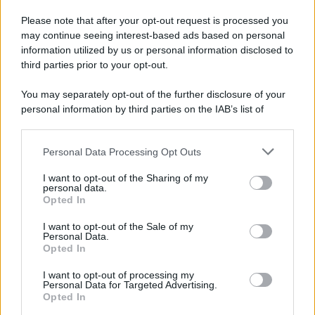
Hig Tech Mag
Please note that after your opt-out request is processed you
Scoop Mag
may continue seeing interest-based ads based on personal
Lgbtqia News
information utilized by us or personal information disclosed to
Motors Magazine 365
third parties prior to your opt-out.
Day Travel 365
You may separately opt-out of the further disclosure of your
Home Magazine 365
personal information by third parties on the IAB’s list of
Cineverse Magazine
downstream participants.
SecondHomeMagazine
Personal Data Processing Opt Outs
This information may also be disclosed by us to third parties
on the IAB’s List of Downstream Participants that may further
I want to opt-out of the Sharing of my
disclose it to other third parties.
personal data.
Opted In
Francia
Please note that this website/app uses one or more Google
services and may gather and store information including but
I want to opt-out of the Sale of my
InvestirMag
Personal Data.
not limited to your visit or usage behaviour. You may click to
Opted In
grant or deny consent to Google and its third-party tags to
use your data for below specified purposes in below Google
Germania
I want to opt-out of processing my
consent section.
Personal Data for Targeted Advertising.
Investieren24
Opted In