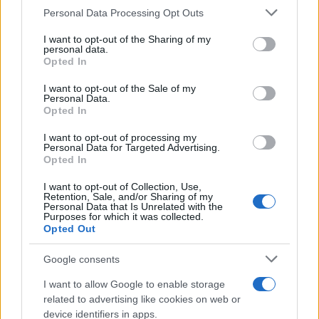
SecondHomeMagazine
Personal Data Processing Opt Outs
This information may also be disclosed by us to third parties
on the IAB’s List of Downstream Participants that may further
I want to opt-out of the Sharing of my
disclose it to other third parties.
personal data.
Opted In
Please note that this website/app uses one or more Google
Francia
services and may gather and store information including but
I want to opt-out of the Sale of my
Personal Data.
not limited to your visit or usage behaviour. You may click to
InvestirMag
Opted In
grant or deny consent to Google and its third-party tags to
use your data for below specified purposes in below Google
Germania
I want to opt-out of processing my
consent section.
Personal Data for Targeted Advertising.
Opted In
Investieren24
I want to opt-out of Collection, Use,
Retention, Sale, and/or Sharing of my
UK
Personal Data that Is Unrelated with the
Purposes for which it was collected.
News Hub UK
Opted Out
Lgbtq News
Google consents
Olanda
I want to allow Google to enable storage
related to advertising like cookies on web or
Investeren 24
device identifiers in apps.