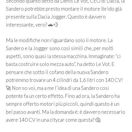
Secondo quanto detto da Denis Le Vot, CEO di Dacia, la
Sandero potrebbe presto montare il motore ibrido già
presente sulla Dacia Jogger. Questo è davvero
interessante, vero? 🚗💨
Ma le modifiche non riguardano solo il motore. La
Sandero e la Jogger sono così simili che, per molti
aspetti, sono quasi la stessa macchina. Immaginate: “ci
basta costruire solo mezza auto”, ha detto Le Vot. E
pensare che sotto il cofano della nuova Sandero
potremmo trovare un 4 cilindri da 1,6 litri con 140 CV!
🚀 Non so voi, ma a me l’idea di una Sandero così
potente fa un certo effetto. Fino ad ora, la Sandero ha
sempre offerto motori più piccoli, quindi questo è un
bel passo avanti. Ma la domanda è: è davvero necessario
avere 140 CV in una citycar come questa? 🤔