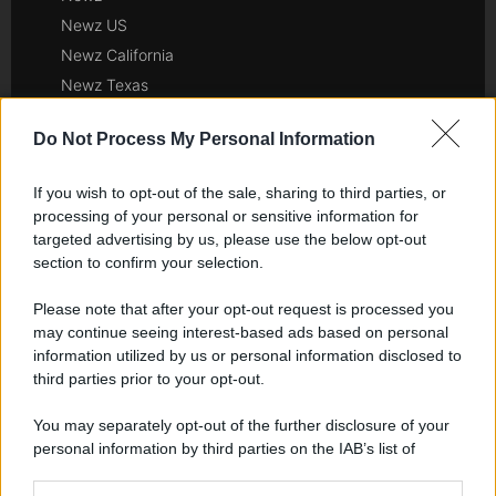
Newz US
Newz California
Newz Texas
Newz Florida
Do Not Process My Personal Information
Newz New York
Newz Pennsylvania
If you wish to opt-out of the sale, sharing to third parties, or
Newz Illinois
processing of your personal or sensitive information for
Newz Ohio
targeted advertising by us, please use the below opt-out
section to confirm your selection.
Gameland
Hig Tech Mag
Please note that after your opt-out request is processed you
Scoop Mag
may continue seeing interest-based ads based on personal
Lgbtqia News
information utilized by us or personal information disclosed to
third parties prior to your opt-out.
Motors Magazine 365
Day Travel 365
You may separately opt-out of the further disclosure of your
Home Magazine 365
personal information by third parties on the IAB’s list of
downstream participants.
Cineverse Magazine