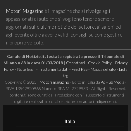
Motori Magazine
è il magazine che si rivolge agli
appassionati di auto che si vogliono tenere sempre
aggiornati sulle ultime notizie del settore, ai saloni ed
agli eventi; oltre a avere validi consigli su come gestire
il proprio veicolo.
Canale di Notizie.it, testata registrata presso il Tribunale di
Milano n.68 in data 01/03/2018
|
Contattaci
-
Cookie Policy
-
Privacy
Policy
-
Note legali
-
Trattamento dati
-
Feed RSS
-
Mappa del sito
-
Lista
tag
Copyright © 2025 |
Motori magazine
- Edito in Italia da
AdHub Media
-
P.IVA 13542920965 Numero REA MI 2729933 - All Rights Reserved.
I contenuti sono curati dalla redazione con il supporto di strumenti
digitali e realizzati in collaborazione con autori indipendenti.
Italia