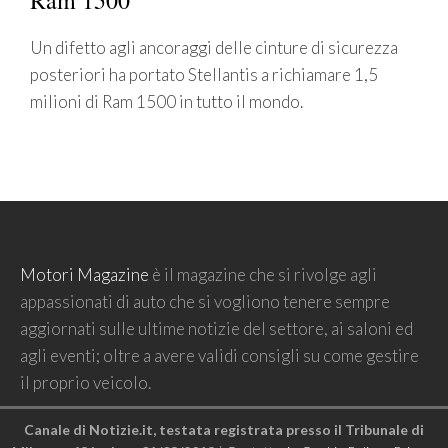
Ram 1500
Un difetto agli ancoraggi delle cinture di sicurezza
posteriori ha portato Stellantis a richiamare 1,5
milioni di Ram 1500 in tutto il mondo.
Motori Magazine
è il magazine che si rivolge agli
appassionati di auto che si vogliono tenere sempre
aggiornati sulle ultime notizie del settore, ai saloni ed
agli eventi; oltre a avere validi consigli su come gestire
il proprio veicolo.
Canale di Notizie.it, testata registrata presso il Tribunale di