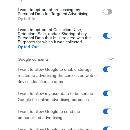
grant or deny consent to Google and its third-party tags to
Investieren24
use your data for below specified purposes in below Google
I want to opt-out of processing my
consent section.
Personal Data for Targeted Advertising.
Opted In
UK
I want to opt-out of Collection, Use,
News Hub UK
Retention, Sale, and/or Sharing of my
Personal Data that Is Unrelated with the
Lgbtq News
Purposes for which it was collected.
Opted Out
Olanda
Google consents
Investeren 24
I want to allow Google to enable storage
NL Newz
related to advertising like cookies on web or
device identifiers in apps.
I want to allow my user data to be sent to
Google for online advertising purposes.
I want to allow Google to send me
personalized advertising.
I want to allow Google to enable storage