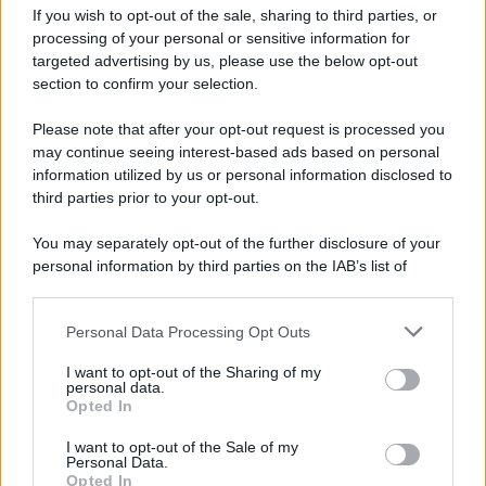
Newz Ohio
If you wish to opt-out of the sale, sharing to third parties, or
Gameland
processing of your personal or sensitive information for
Hig Tech Mag
targeted advertising by us, please use the below opt-out
section to confirm your selection.
Scoop Mag
Lgbtqia News
Please note that after your opt-out request is processed you
Motors Magazine 365
may continue seeing interest-based ads based on personal
information utilized by us or personal information disclosed to
Day Travel 365
third parties prior to your opt-out.
Home Magazine 365
Cineverse Magazine
You may separately opt-out of the further disclosure of your
SecondHomeMagazine
personal information by third parties on the IAB’s list of
downstream participants.
Personal Data Processing Opt Outs
This information may also be disclosed by us to third parties
on the IAB’s List of Downstream Participants that may further
Francia
I want to opt-out of the Sharing of my
disclose it to other third parties.
personal data.
Opted In
InvestirMag
Please note that this website/app uses one or more Google
services and may gather and store information including but
I want to opt-out of the Sale of my
Personal Data.
not limited to your visit or usage behaviour. You may click to
Germania
Opted In