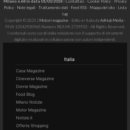
Milano n.68 in data 01/03/2018
|
Contattaci
-
Cookie Policy
-
Privacy
Policy
-
Note legali
-
Trattamento dati
-
Feed RSS
-
Mappa del sito
-
Lista
tag
Copyright © 2025 |
Motori magazine
- Edito in Italia da
AdHub Media
-
P.IVA 13542920965 Numero REA MI 2729933 - All Rights Reserved.
I contenuti sono curati dalla redazione con il supporto di strumenti
digitali e realizzati in collaborazione con autori indipendenti.
Italia
Casa Magazine
Cineverse Magazine
Donne Magazine
Food Blog
Milano Notizie
Motor Magazine
Notizie.it
Offerte Shopping