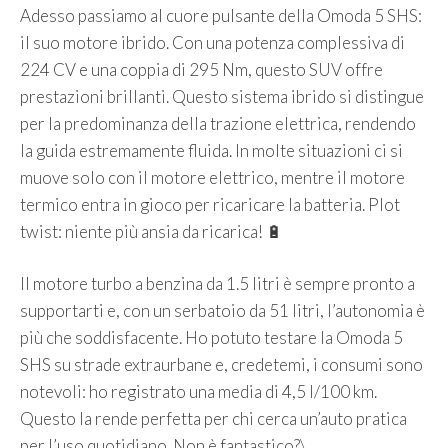
Adesso passiamo al cuore pulsante della Omoda 5 SHS:
il suo motore ibrido. Con una potenza complessiva di
224 CV e una coppia di 295 Nm, questo SUV offre
prestazioni brillanti. Questo sistema ibrido si distingue
per la predominanza della trazione elettrica, rendendo
la guida estremamente fluida. In molte situazioni ci si
muove solo con il motore elettrico, mentre il motore
termico entra in gioco per ricaricare la batteria. Plot
twist: niente più ansia da ricarica! 🔋
Il motore turbo a benzina da 1.5 litri è sempre pronto a
supportarti e, con un serbatoio da 51 litri, l’autonomia è
più che soddisfacente. Ho potuto testare la Omoda 5
SHS su strade extraurbane e, credetemi, i consumi sono
notevoli: ho registrato una media di 4,5 l/100 km.
Questo la rende perfetta per chi cerca un’auto pratica
per l’uso quotidiano. Non è fantastico?\