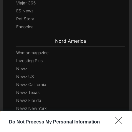
Viajar 365
ES Newz
Pet Story
Encocina
Nord America
Womanmagazine
Investing Plus
Newz
Newz US
Newz California
Newz Texas
Newz Florida
Newz New York
Newz Pennsylvania
Do Not Process My Personal Information
Newz Illinois