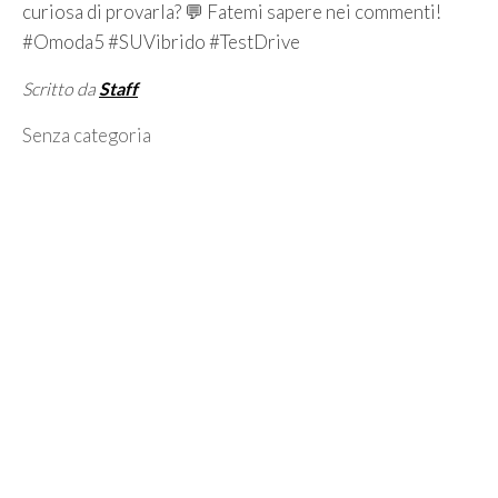
curiosa di provarla? 💬 Fatemi sapere nei commenti!
#Omoda5 #SUVibrido #TestDrive
Scritto da
Staff
Categorie
Senza categoria