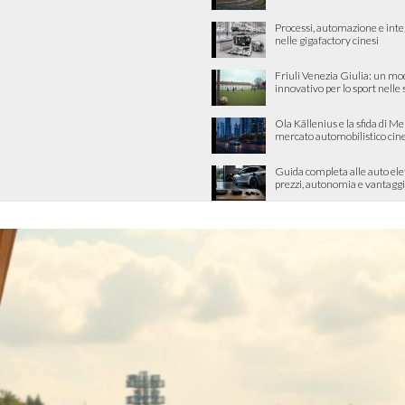
Processi, automazione e int
nelle gigafactory cinesi
Friuli Venezia Giulia: un mo
innovativo per lo sport nelle
Ola Källenius e la sfida di M
mercato automobilistico cin
Guida completa alle auto ele
prezzi, autonomia e vantaggi