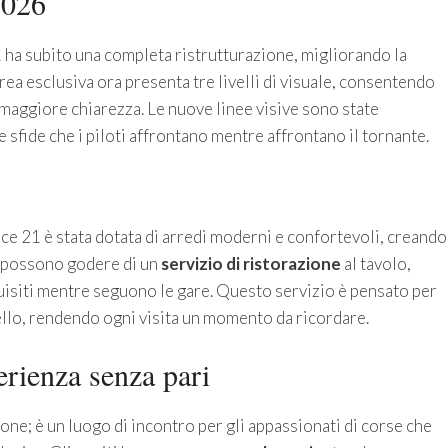
2026
1 ha subito una completa ristrutturazione, migliorando la
rea esclusiva ora presenta tre livelli di visuale, consentendo
maggiore chiarezza. Le nuove linee visive sono state
e sfide che i piloti affrontano mentre affrontano il tornante.
race 21 è stata dotata di arredi moderni e confortevoli, creando
ti possono godere di un
servizio di ristorazione
al tavolo,
uisiti mentre seguono le gare. Questo servizio è pensato per
ello, rendendo ogni visita un momento da ricordare.
erienza senza pari
one; è un luogo di incontro per gli appassionati di corse che