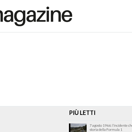
PIÙ LETTI
7 agosto 1966: l’incidente c
storia della Formula 1