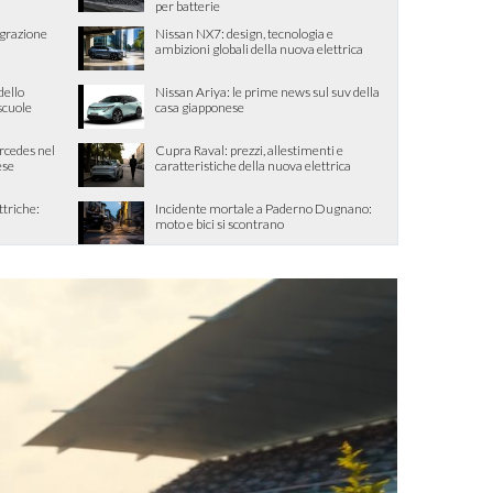
per batterie
egrazione
Nissan NX7: design, tecnologia e
ambizioni globali della nuova elettrica
dello
Nissan Ariya: le prime news sul suv della
 scuole
casa giapponese
ercedes nel
Cupra Raval: prezzi, allestimenti e
ese
caratteristiche della nuova elettrica
ttriche:
Incidente mortale a Paderno Dugnano:
moto e bici si scontrano