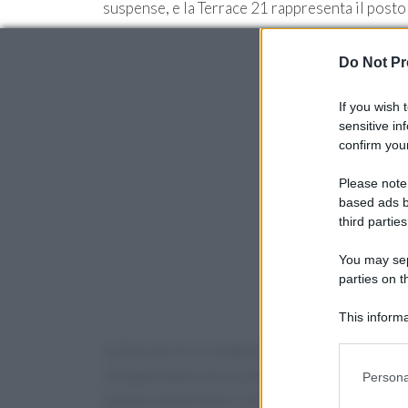
suspense, e la Terrace 21 rappresenta il posto
Do Not Pr
If you wish 
sensitive in
confirm your
Please note
based ads b
third parties
You may sepa
parties on t
This informa
Participants
La Terrace 21 si conferma come una meta imperd
Please note
un’esperienza unica. Grazie al suo design innovat
Persona
information 
evento memorabile. L’accessibilità dell’area p
deny consent