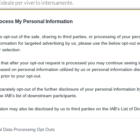
 ideale per viverlo intensamente.
ocess My Personal Information
to opt-out of the sale, sharing to third parties, or processing of your per
formation for targeted advertising by us, please use the below opt-out s
 selection.
 that after your opt-out request is processed you may continue seeing i
ased on personal information utilized by us or personal information dis
 prior to your opt-out.
rately opt-out of the further disclosure of your personal information by
he IAB’s list of downstream participants.
tion may also be disclosed by us to third parties on the IAB’s List of 
 that may further disclose it to other third parties.
ibile per gli appassionati di motori e per chi desidera viver
 that this website/app uses one or more Google services and may gath
ivo e ai servizi di alta qualità, ogni visita si trasforma in un
l Data Processing Opt Outs
including but not limited to your visit or usage behaviour. You may click 
ermette a tutti di godere di un’atmosfera coinvolgente e
 to Google and its third-party tags to use your data for below specifi