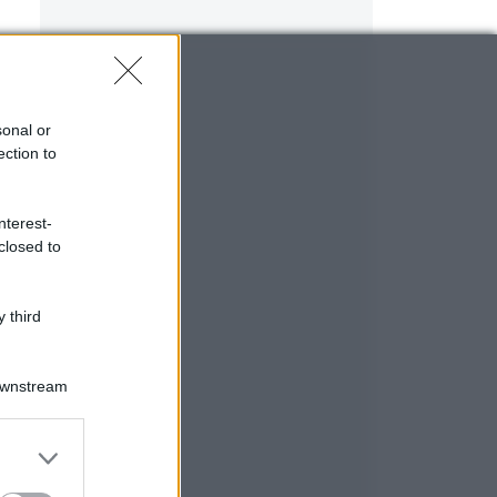
sonal or
ection to
nterest-
closed to
 third
Downstream
e
er and store
to grant or
ed purposes