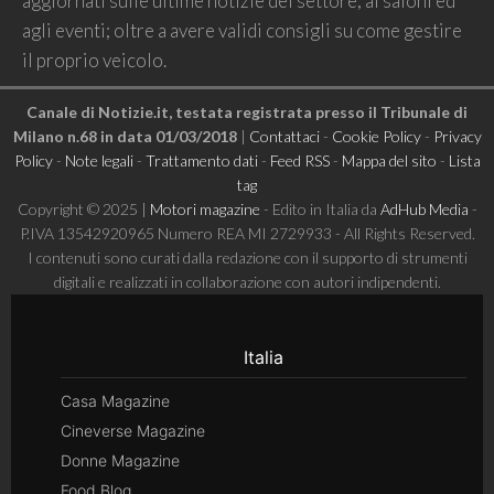
aggiornati sulle ultime notizie del settore, ai saloni ed
agli eventi; oltre a avere validi consigli su come gestire
il proprio veicolo.
Canale di Notizie.it, testata registrata presso il Tribunale di
Milano n.68 in data 01/03/2018
|
Contattaci
-
Cookie Policy
-
Privacy
Policy
-
Note legali
-
Trattamento dati
-
Feed RSS
-
Mappa del sito
-
Lista
tag
Copyright © 2025 |
Motori magazine
- Edito in Italia da
AdHub Media
-
P.IVA 13542920965 Numero REA MI 2729933 - All Rights Reserved.
I contenuti sono curati dalla redazione con il supporto di strumenti
digitali e realizzati in collaborazione con autori indipendenti.
Italia
Casa Magazine
Cineverse Magazine
Donne Magazine
Food Blog