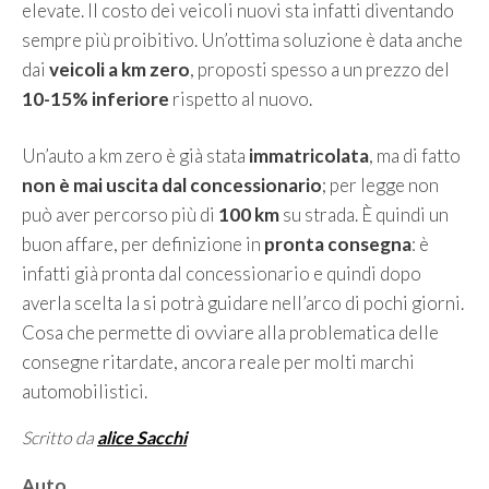
elevate. Il costo dei veicoli nuovi sta infatti diventando
sempre più proibitivo. Un’ottima soluzione è data anche
dai
veicoli a km zero
, proposti spesso a un prezzo del
10-15% inferiore
rispetto al nuovo.
Un’auto a km zero è già stata
immatricolata
, ma di fatto
non è mai uscita dal concessionario
; per legge non
può aver percorso più di
100 km
su strada. È quindi un
buon affare, per definizione in
pronta consegna
: è
infatti già pronta dal concessionario e quindi dopo
averla scelta la si potrà guidare nell’arco di pochi giorni.
Cosa che permette di ovviare alla problematica delle
consegne ritardate, ancora reale per molti marchi
automobilistici.
Scritto da
alice Sacchi
Categorie
Auto