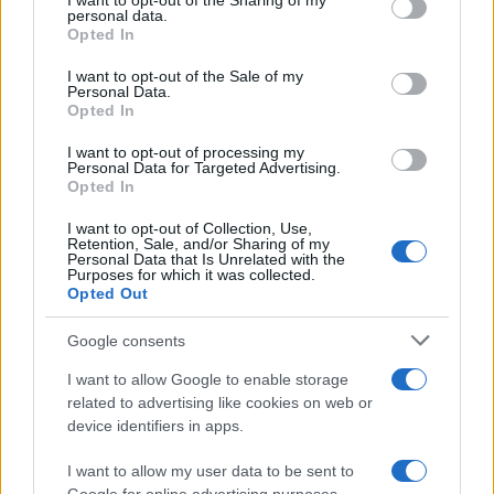
I want to opt-out of the Sharing of my
disclose it to other third parties.
Francia
personal data.
Opted In
Please note that this website/app uses one or more Google
InvestirMag
services and may gather and store information including but
I want to opt-out of the Sale of my
Personal Data.
not limited to your visit or usage behaviour. You may click to
Opted In
Germania
grant or deny consent to Google and its third-party tags to
use your data for below specified purposes in below Google
I want to opt-out of processing my
Investieren24
consent section.
Personal Data for Targeted Advertising.
Opted In
UK
I want to opt-out of Collection, Use,
Retention, Sale, and/or Sharing of my
News Hub UK
Personal Data that Is Unrelated with the
Purposes for which it was collected.
Lgbtq News
Opted Out
Olanda
Google consents
I want to allow Google to enable storage
Investeren 24
related to advertising like cookies on web or
NL Newz
device identifiers in apps.
I want to allow my user data to be sent to