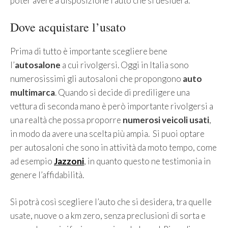
poter avere a disposizione l’auto che si desidera.
Dove acquistare l’usato
Prima di tutto è importante scegliere bene
l’
autosalone
a cui rivolgersi. Oggi in Italia sono
numerosissimi gli autosaloni che propongono
auto
multimarca
. Quando si decide di prediligere una
vettura di seconda mano è però importante rivolgersi a
una realtà che possa proporre
numerosi veicoli usati
,
in modo da avere una scelta più ampia. Si puoi optare
per autosaloni che sono in attività da moto tempo, come
ad esempio
Jazzoni
, in quanto questo ne testimonia in
genere l’affidabilità.
Si potrà così scegliere l’auto che si desidera, tra quelle
usate, nuove o a km zero, senza preclusioni di sorta e