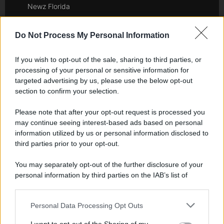
Newz Florida
Newz New York
Newz Pennsylvania
Do Not Process My Personal Information
Newz Illinois
If you wish to opt-out of the sale, sharing to third parties, or
Newz Ohio
processing of your personal or sensitive information for
Gameland
targeted advertising by us, please use the below opt-out
Hig Tech Mag
section to confirm your selection.
Scoop Mag
Please note that after your opt-out request is processed you
Lgbtqia News
may continue seeing interest-based ads based on personal
Motors Magazine 365
information utilized by us or personal information disclosed to
Day Travel 365
third parties prior to your opt-out.
Home Magazine 365
You may separately opt-out of the further disclosure of your
Cineverse Magazine
personal information by third parties on the IAB’s list of
SecondHomeMagazine
downstream participants.
Personal Data Processing Opt Outs
This information may also be disclosed by us to third parties
on the IAB’s List of Downstream Participants that may further