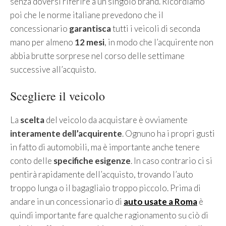
senza doversi riferire a un singolo brand. Ricordiamo
poi che le norme italiane prevedono che il
concessionario
garantisca
tutti i veicoli di seconda
mano per almeno
12 mesi
, in modo che l’acquirente non
abbia brutte sorprese nel corso delle settimane
successive all’acquisto.
Scegliere il veicolo
La
scelta
del veicolo da acquistare è ovviamente
interamente dell’acquirente
. Ognuno ha i propri gusti
in fatto di automobili, ma è importante anche tenere
conto delle
specifiche esigenze
. In caso contrario ci si
pentirà rapidamente dell’acquisto, trovando l’auto
troppo lunga o il bagagliaio troppo piccolo. Prima di
andare in un concessionario di
auto usate a Roma
è
quindi importante fare qualche ragionamento su ciò di