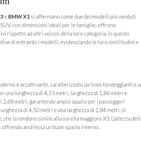
ium
Q3
e
BMW X1
si affermano come due dei modelli più venduti
 SUV, con dimensioni ideali per le famiglie, offrono
i rispetto ad altri veicoli della loro categoria. In questo
ntive di entrambi i modelli, evidenziando le loro similitudini e
erno e accattivante, caratterizzato da linee tondeggianti e u
on una lunghezza di 4,53 metri, larghezza di 1,86 metri e
 di 2,68 metri, garantendo ampio spazio per i passeggeri
 lunghezza di 4,50 metri e una larghezza di 1,84 metri, si
, che la rendono simile alla sorella maggiore X3. L’altezza dell
i, offrendo anch’essa un buon spazio interno.