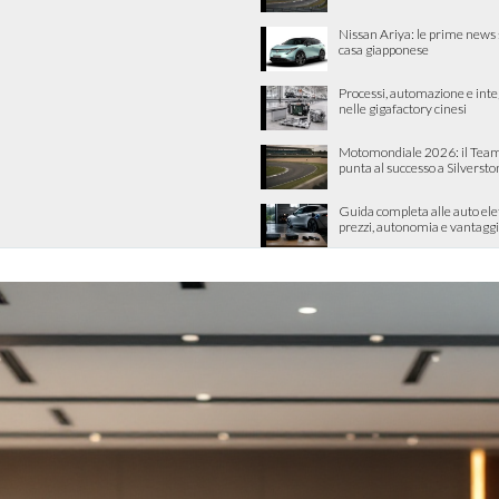
Nissan Ariya: le prime news 
casa giapponese
Processi, automazione e int
nelle gigafactory cinesi
Motomondiale 2026: il Team
punta al successo a Silverst
Guida completa alle auto ele
prezzi, autonomia e vantaggi