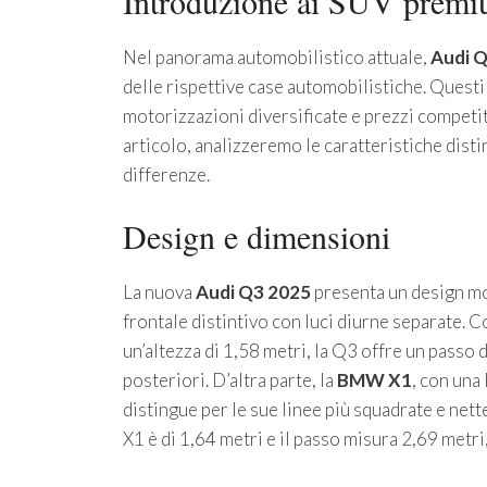
Introduzione ai SUV prem
Nel panorama automobilistico attuale,
Audi 
delle rispettive case automobilistiche. Questi
motorizzazioni diversificate e prezzi competitiv
articolo, analizzeremo le caratteristiche disti
differenze.
Design e dimensioni
La nuova
Audi Q3 2025
presenta un design mod
frontale distintivo con luci diurne separate. C
un’altezza di 1,58 metri, la Q3 offre un passo
posteriori. D’altra parte, la
BMW X1
, con una
distingue per le sue linee più squadrate e nette
X1 è di 1,64 metri e il passo misura 2,69 metr