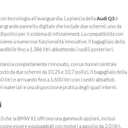
 con tecnologia all’avanguardia. La plancia della
Audi Q3
è
 un grande pannello digitale che include due schermi: uno da
8 pollici per il sistema di infotainment. La compatibilità con
nsieme a numerose funzionalità innovative. Il bagagliaio della
andibile fino a 1.386 litri abbattendo i sedili posteriori.
a plancia completamente rinnovato, con un tunnel centrale
to da due schermi da 10,25 e 10,7 pollici. Il bagagliaio della
itri e arrivando fino a 1.600 litri con i sedili abbattuti.
i materiali e una disposizione pratica degli spazi interni.
i
 Q3 che la BMW X1 offrono una gamma di opzioni, inclusi
ssono essere equipaggiati con motori a gasolio da 2,0 litri,