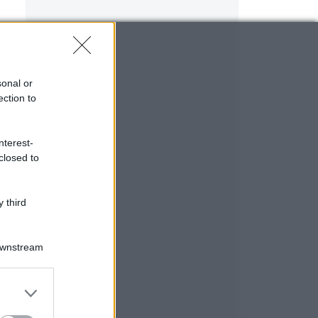
sonal or
ection to
nterest-
closed to
 third
Downstream
er and store
to grant or
ed purposes