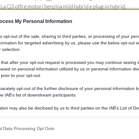
 La Q3 offre motori benzina mild hybrid e plug-in hybrid,
sportiva M35i da 300 CV e diverse opzioni elettriche. Le
ocess My Personal Information
 con una guida dinamica e reattiva, adatta sia per l’uso urbano
to opt-out of the sale, sharing to third parties, or processing of your per
formation for targeted advertising by us, please use the below opt-out s
 selection.
 that after your opt-out request is processed you may continue seeing i
00 euro, mentre la BMW X1 ha un prezzo di partenza di 42.200
ased on personal information utilized by us or personal information dis
mma di optional che permettono di personalizzare l’auto
 prior to your opt-out.
ogia di bordo all’estetica. Questa possibilità di
rately opt-out of the further disclosure of your personal information by
questi SUV un’esperienza unica e soddisfacente.
he IAB’s list of downstream participants.
tion may also be disclosed by us to third parties on the IAB’s List of 
 that may further disclose it to other third parties.
 that this website/app uses one or more Google services and may gath
l Data Processing Opt Outs
including but not limited to your visit or usage behaviour. You may click 
 to Google and its third-party tags to use your data for below specifi