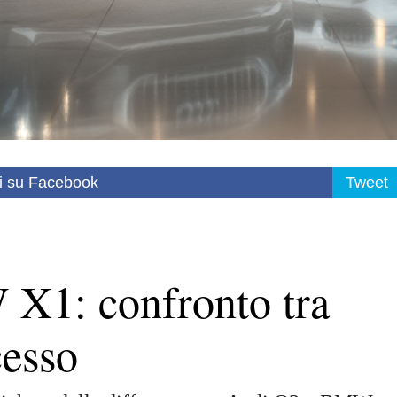
i su Facebook
Tweet
X1: confronto tra
esso