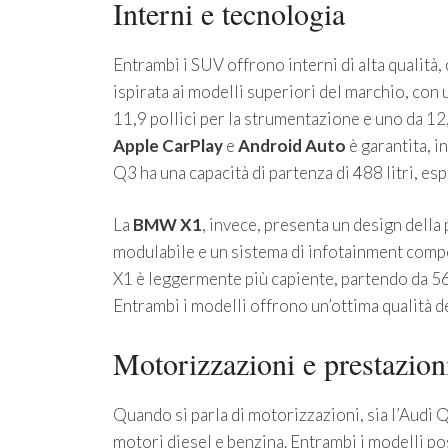
Interni e tecnologia
Entrambi i SUV offrono interni di alta qualità,
ispirata ai modelli superiori del marchio, con
11,9 pollici per la strumentazione e uno da 12,
Apple CarPlay
e
Android Auto
è garantita, i
Q3 ha una capacità di partenza di 488 litri, esp
La
BMW X1
, invece, presenta un design dell
modulabile e un sistema di infotainment compos
X1 è leggermente più capiente, partendo da 560 l
Entrambi i modelli offrono un’ottima qualità de
Motorizzazioni e prestazion
Quando si parla di motorizzazioni, sia l’Audi
motori diesel e benzina. Entrambi i modelli po