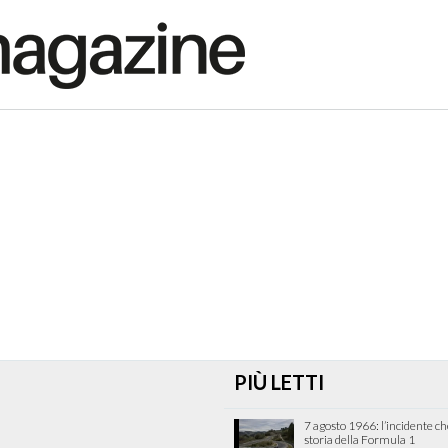
PIÙ LETTI
7 agosto 1966: l’incidente c
storia della Formula 1