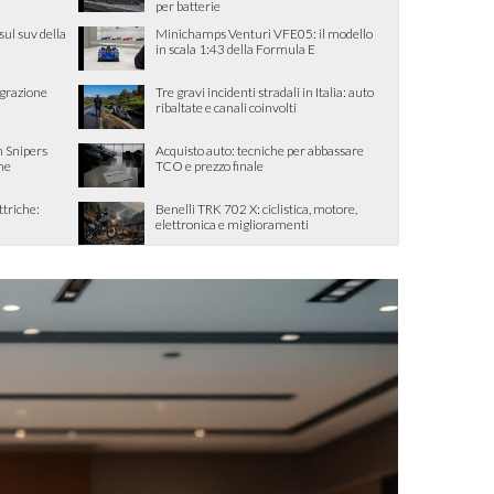
per batterie
sul suv della
Minichamps Venturi VFE05: il modello
in scala 1:43 della Formula E
egrazione
Tre gravi incidenti stradali in Italia: auto
ribaltate e canali coinvolti
 Snipers
Acquisto auto: tecniche per abbassare
one
TCO e prezzo finale
ttriche:
Benelli TRK 702 X: ciclistica, motore,
elettronica e miglioramenti