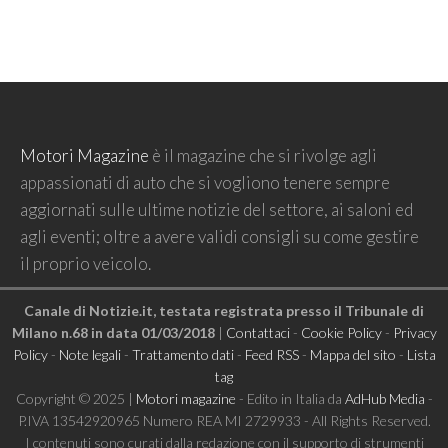
Motori Magazine
è il magazine che si rivolge agli
appassionati di auto che si vogliono tenere sempre
aggiornati sulle ultime notizie del settore, ai saloni ed
agli eventi; oltre a avere validi consigli su come gestire
il proprio veicolo.
Canale di Notizie.it, testata registrata presso il Tribunale di
Milano n.68 in data 01/03/2018
|
Contattaci
-
Cookie Policy
-
Privacy
Policy
-
Note legali
-
Trattamento dati
-
Feed RSS
-
Mappa del sito
-
Lista
tag
Copyright © 2025 |
Motori magazine
- Edito in Italia da
AdHub Media
-
P.IVA 13542920965 Numero REA MI 2729933 - All Rights Reserved.
I contenuti sono curati dalla redazione con il supporto di strumenti