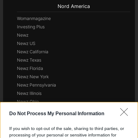
Nord America
Womanmagazine
Investing Plus
Newz
Newz US
Newz California
Newz Texas
Newz Florida
Newz New York
Newz Pennsylvania
Newz Illinois
Newz Ohio
Gameland
Do Not Process My Personal Information
Hig Tech Mag
Scoop Mag
If you wish to opt-out of the sale, sharing to third parties, or
Lgbtqia News
processing of your personal or sensitive information for