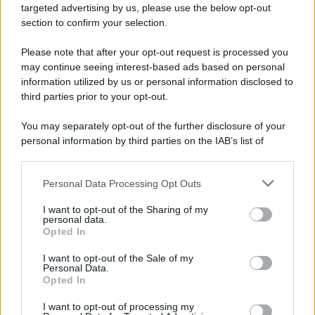
targeted advertising by us, please use the below opt-out
Motors Magazine 365
section to confirm your selection.
Day Travel 365
Home Magazine 365
Please note that after your opt-out request is processed you
may continue seeing interest-based ads based on personal
Cineverse Magazine
information utilized by us or personal information disclosed to
SecondHomeMagazine
third parties prior to your opt-out.
You may separately opt-out of the further disclosure of your
personal information by third parties on the IAB’s list of
downstream participants.
Francia
Personal Data Processing Opt Outs
InvestirMag
This information may also be disclosed by us to third parties
on the IAB’s List of Downstream Participants that may further
I want to opt-out of the Sharing of my
disclose it to other third parties.
Germania
personal data.
Opted In
Please note that this website/app uses one or more Google
Investieren24
services and may gather and store information including but
I want to opt-out of the Sale of my
Personal Data.
not limited to your visit or usage behaviour. You may click to
UK
Opted In
grant or deny consent to Google and its third-party tags to
use your data for below specified purposes in below Google
I want to opt-out of processing my
News Hub UK
consent section.