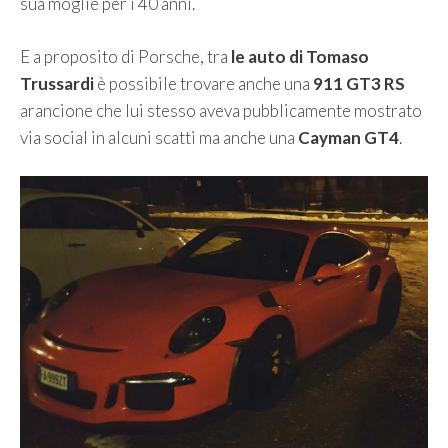
sua moglie per i 40 anni.
E a proposito di Porsche, tra
le auto di Tomaso
Trussardi
è possibile trovare anche una
911 GT3 RS
arancione che lui stesso aveva pubblicamente mostrato
via social in alcuni scatti ma anche una
Cayman GT4
.