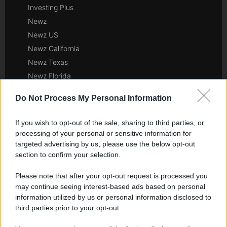
Investing Plus
Newz
Newz US
Newz California
Newz Texas
Newz Florida
Newz New York
Do Not Process My Personal Information
Newz Pennsylvania
Newz Illinois
If you wish to opt-out of the sale, sharing to third parties, or
Newz Ohio
processing of your personal or sensitive information for
targeted advertising by us, please use the below opt-out
Gameland
section to confirm your selection.
Hig Tech Mag
Scoop Mag
Please note that after your opt-out request is processed you
Lgbtqia News
may continue seeing interest-based ads based on personal
information utilized by us or personal information disclosed to
Motors Magazine 365
third parties prior to your opt-out.
Day Travel 365
Home Magazine 365