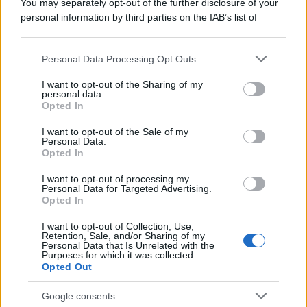
You may separately opt-out of the further disclosure of your
personal information by third parties on the IAB’s list of
Cineverse Magazine
downstream participants.
SecondHomeMagazine
Personal Data Processing Opt Outs
This information may also be disclosed by us to third parties
on the IAB’s List of Downstream Participants that may further
I want to opt-out of the Sharing of my
disclose it to other third parties.
personal data.
Francia
Opted In
Please note that this website/app uses one or more Google
services and may gather and store information including but
InvestirMag
I want to opt-out of the Sale of my
Personal Data.
not limited to your visit or usage behaviour. You may click to
Opted In
grant or deny consent to Google and its third-party tags to
Germania
use your data for below specified purposes in below Google
I want to opt-out of processing my
consent section.
Personal Data for Targeted Advertising.
Investieren24
Opted In
UK
I want to opt-out of Collection, Use,
Retention, Sale, and/or Sharing of my
Personal Data that Is Unrelated with the
News Hub UK
Purposes for which it was collected.
Opted Out
Lgbtq News
Google consents
Olanda