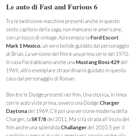
Le auto di Fast and Furious 6
Tra le tantissime macchine presenti anche in questo
sesto capitolo della saga, non mancano le americane,
con un tocco di vintage. Ad esempio la
Ford Escort
Mark 1 Mexico
, un vero bolide guidato dal personaggio
di Brian. La versione del film è una prima serie del 1970.
In casa Ford abbiamo anche una
Mustang Boss 429
del
1969, altro esemplare straordinario guidato in questo
caso dal personaggio di Roman.
Ben tre le Dodge presenti nel film. Una storica, in linea
con le auto viste prima, ovvero una Dodge
Charger
Daytona
del 1969. C’è poi una versione moderna della
Charger, la
SRT/8
del 2011. Ma si fa strada all’inizio del
film anche una splendida
Challanger
del 2010. E per il
capitolo supercar in salsa americana, spazio anche alla