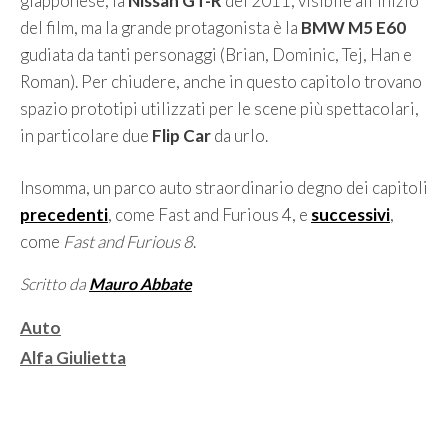
giapponese, la
Nissan GT-R
del 2011, visibile all’inizio
del film, ma la grande protagonista è la
BMW M5 E60
gudiata da tanti personaggi (Brian, Dominic, Tej, Han e
Roman). Per chiudere, anche in questo capitolo trovano
spazio prototipi utilizzati per le scene più spettacolari,
in particolare due
Flip Car
da urlo.
Insomma, un parco auto straordinario degno dei capitoli
precedenti
, come Fast and Furious 4, e
successivi
,
come
Fast and Furious 8
.
Scritto da
Mauro Abbate
Categorie
Auto
Tag
Alfa Giulietta