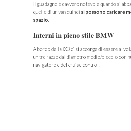
Il guadagno è davvero notevole quando si ab
quelle di un van quindi
si possono caricare mo
spazio
.
Interni in pieno stile BMW
A bordo della iX3 ci si accorge di essere al vol
un tre razze dal diametro medio/piccolo con nu
navigatore e del cruise control.