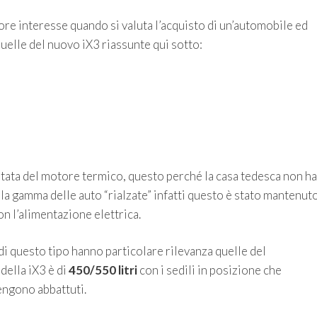
re interesse quando si valuta l’acquisto di un’automobile ed
uelle del nuovo iX3 riassunte qui sotto:
otata del motore termico, questo perché la casa tedesca non ha
 la gamma delle auto “rialzate” infatti questo è stato mantenut
on l’alimentazione elettrica.
i questo tipo hanno particolare rilevanza quelle del
 della iX3 è di
450/550 litri
con i sedili in posizione che
engono abbattuti.