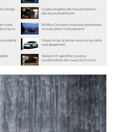
26: design,
Guida completa alla manutenzione e
alla sicurezza dell’auto
io rivela
BMW e Clemson University presentano
nda Guerra
un’auto solare rivoluzionaria
he cambiò la
Nissan Ariya: le prime news sul suv della
casa giapponese
odello
Stelato G9: specifiche, prezzo e
caratteristiche del nuovo SUV cinese