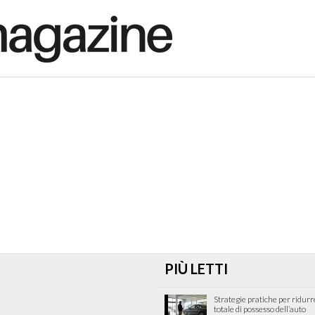
PIÙ LETTI
Strategie pratiche per ridurre
totale di possesso dell’auto