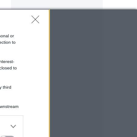
sonal or
ection to
nterest-
closed to
 third
Downstream
er and store
to grant or
ed purposes