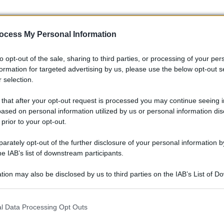
ocess My Personal Information
to opt-out of the sale, sharing to third parties, or processing of your per
formation for targeted advertising by us, please use the below opt-out s
’areazione il cui design non è cambiato con il passare dei
 selection.
esto brand. Sopra di esse vi è il
navigatore satellitare
che
 that after your opt-out request is processed you may continue seeing i
prendere l’
autonomia
delle batterie
ed i punti di ricarica
ased on personal information utilized by us or personal information dis
 prior to your opt-out.
i per gestire l’impianto di climatizzazione.
rately opt-out of the further disclosure of your personal information by
he IAB’s list of downstream participants.
cambio
e rotella per gestire manualmente le impostazioni del
tion may also be disclosed by us to third parties on the IAB’s List of 
 pelle e garantiscono una seduta comoda ed avvolgente, adatta a
 that may further disclose it to other third parties.
a).
 that this website/app uses one or more Google services and may gath
l Data Processing Opt Outs
including but not limited to your visit or usage behaviour. You may click 
 to Google and its third-party tags to use your data for below specifi