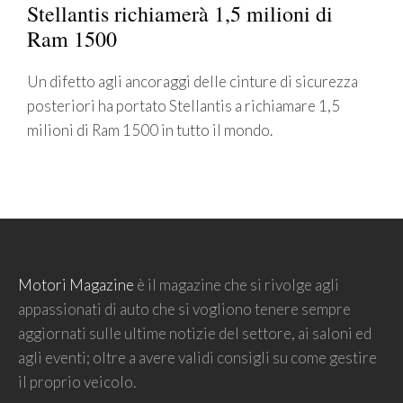
Stellantis richiamerà 1,5 milioni di
Ram 1500
Un difetto agli ancoraggi delle cinture di sicurezza
posteriori ha portato Stellantis a richiamare 1,5
milioni di Ram 1500 in tutto il mondo.
Motori Magazine
è il magazine che si rivolge agli
appassionati di auto che si vogliono tenere sempre
aggiornati sulle ultime notizie del settore, ai saloni ed
agli eventi; oltre a avere validi consigli su come gestire
il proprio veicolo.