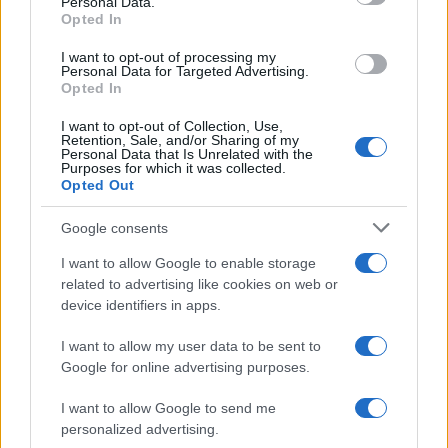
Personal Data.
not limited to your visit or usage behaviour. You may click to
Opted In
Germania
grant or deny consent to Google and its third-party tags to
use your data for below specified purposes in below Google
I want to opt-out of processing my
Investieren24
consent section.
Personal Data for Targeted Advertising.
Opted In
UK
I want to opt-out of Collection, Use,
Retention, Sale, and/or Sharing of my
News Hub UK
Personal Data that Is Unrelated with the
Purposes for which it was collected.
Lgbtq News
Opted Out
Olanda
Google consents
I want to allow Google to enable storage
Investeren 24
related to advertising like cookies on web or
NL Newz
device identifiers in apps.
I want to allow my user data to be sent to
Google for online advertising purposes.
I want to allow Google to send me
personalized advertising.