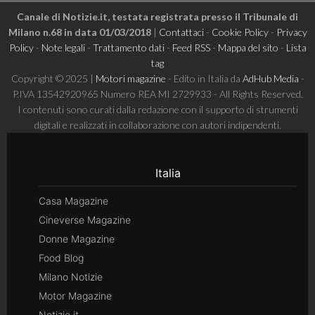
Canale di Notizie.it, testata registrata presso il Tribunale di
Milano n.68 in data 01/03/2018
|
Contattaci
-
Cookie Policy
-
Privacy
Policy
-
Note legali
-
Trattamento dati
-
Feed RSS
-
Mappa del sito
-
Lista
tag
Copyright © 2025 |
Motori magazine
- Edito in Italia da
AdHub Media
-
P.IVA 13542920965 Numero REA MI 2729933 - All Rights Reserved.
I contenuti sono curati dalla redazione con il supporto di strumenti
digitali e realizzati in collaborazione con autori indipendenti.
Italia
Casa Magazine
Cineverse Magazine
Donne Magazine
Food Blog
Milano Notizie
Motor Magazine
Notizie.it