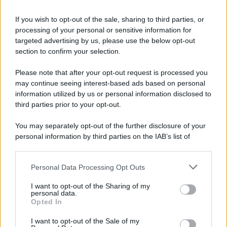
Newz Illinois
If you wish to opt-out of the sale, sharing to third parties, or
Newz Ohio
processing of your personal or sensitive information for
Gameland
targeted advertising by us, please use the below opt-out
Hig Tech Mag
section to confirm your selection.
Scoop Mag
Please note that after your opt-out request is processed you
Lgbtqia News
may continue seeing interest-based ads based on personal
Motors Magazine 365
information utilized by us or personal information disclosed to
Day Travel 365
third parties prior to your opt-out.
Home Magazine 365
You may separately opt-out of the further disclosure of your
Cineverse Magazine
personal information by third parties on the IAB’s list of
SecondHomeMagazine
downstream participants.
Personal Data Processing Opt Outs
This information may also be disclosed by us to third parties
on the IAB’s List of Downstream Participants that may further
I want to opt-out of the Sharing of my
disclose it to other third parties.
personal data.
Francia
Opted In
Please note that this website/app uses one or more Google
InvestirMag
services and may gather and store information including but
I want to opt-out of the Sale of my