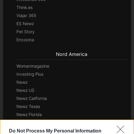
Think.es
Viajar 365
ES Newz
Pet Story
Encocina
Nord America
Womanmagazine
Investing Plus
Newz
Newz US
Newz California
Newz Texas
Newz Florida
Newz New York
Newz Pennsylvania
Do Not Process My Personal Information