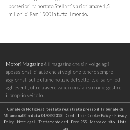
posteriori ha portato Stellantis a richiamare 1,5
milioni di Ram 1500 in tutto il mondo.
Motori Magazine
è il magazine che si rivolge agli
appassionati di auto che si vogliono tenere sempre
aggiornati sulle ultime notizie del settore, ai saloni ed
agli eventi; oltre a avere validi consigli su come gestire
il proprio veicolo.
Canale di Notizie.it, testata registrata presso il Tribunale di
Milano n.68 in data 01/03/2018
|
Contattaci
-
Cookie Policy
-
Privacy
Policy
-
Note legali
-
Trattamento dati
-
Feed RSS
-
Mappa del sito
-
Lista
tag