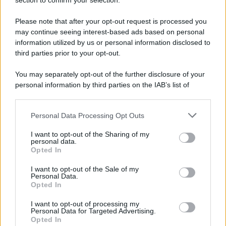
section to confirm your selection.
Hig Tech Mag
Scoop Mag
Please note that after your opt-out request is processed you
Lgbtqia News
may continue seeing interest-based ads based on personal
Motors Magazine 365
information utilized by us or personal information disclosed to
third parties prior to your opt-out.
Day Travel 365
Home Magazine 365
You may separately opt-out of the further disclosure of your
Cineverse Magazine
personal information by third parties on the IAB’s list of
downstream participants.
SecondHomeMagazine
Personal Data Processing Opt Outs
This information may also be disclosed by us to third parties
on the IAB’s List of Downstream Participants that may further
I want to opt-out of the Sharing of my
disclose it to other third parties.
personal data.
Francia
Opted In
Please note that this website/app uses one or more Google
InvestirMag
services and may gather and store information including but
I want to opt-out of the Sale of my
Personal Data.
not limited to your visit or usage behaviour. You may click to
Opted In
grant or deny consent to Google and its third-party tags to
Germania
use your data for below specified purposes in below Google
I want to opt-out of processing my
consent section.
Investieren24
Personal Data for Targeted Advertising.
Opted In