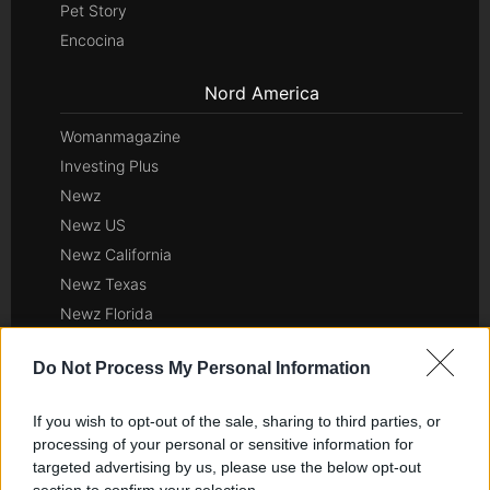
Pet Story
Encocina
Nord America
Womanmagazine
Investing Plus
Newz
Newz US
Newz California
Newz Texas
Newz Florida
Newz New York
Do Not Process My Personal Information
Newz Pennsylvania
Newz Illinois
If you wish to opt-out of the sale, sharing to third parties, or
Newz Ohio
processing of your personal or sensitive information for
Gameland
targeted advertising by us, please use the below opt-out