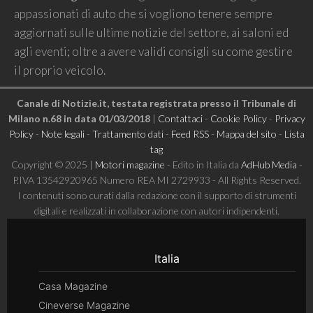
appassionati di auto che si vogliono tenere sempre
aggiornati sulle ultime notizie del settore, ai saloni ed
agli eventi; oltre a avere validi consigli su come gestire
il proprio veicolo.
Canale di Notizie.it, testata registrata presso il Tribunale di
Milano n.68 in data 01/03/2018
|
Contattaci
-
Cookie Policy
-
Privacy
Policy
-
Note legali
-
Trattamento dati
-
Feed RSS
-
Mappa del sito
-
Lista
tag
Copyright © 2025 |
Motori magazine
- Edito in Italia da
AdHub Media
-
P.IVA 13542920965 Numero REA MI 2729933 - All Rights Reserved.
I contenuti sono curati dalla redazione con il supporto di strumenti
digitali e realizzati in collaborazione con autori indipendenti.
Italia
Casa Magazine
Cineverse Magazine