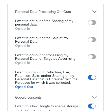
downstream participants.
Personal Data Processing Opt Outs
This information may also be disclosed by us to third parties
Francia
on the IAB’s List of Downstream Participants that may further
I want to opt-out of the Sharing of my
disclose it to other third parties.
personal data.
InvestirMag
Opted In
Please note that this website/app uses one or more Google
Germania
services and may gather and store information including but
I want to opt-out of the Sale of my
Personal Data.
not limited to your visit or usage behaviour. You may click to
Opted In
Investieren24
grant or deny consent to Google and its third-party tags to
use your data for below specified purposes in below Google
I want to opt-out of processing my
consent section.
UK
Personal Data for Targeted Advertising.
Opted In
News Hub UK
I want to opt-out of Collection, Use,
Lgbtq News
Retention, Sale, and/or Sharing of my
Personal Data that Is Unrelated with the
Purposes for which it was collected.
Olanda
Opted Out
Investeren 24
Google consents
NL Newz
I want to allow Google to enable storage