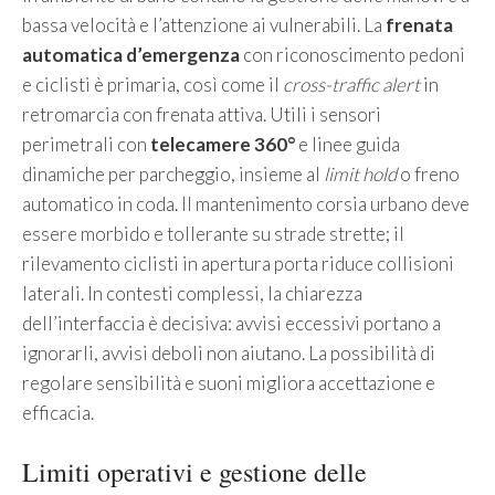
bassa velocità e l’attenzione ai vulnerabili. La
frenata
automatica d’emergenza
con riconoscimento pedoni
e ciclisti è primaria, così come il
cross-traffic alert
in
retromarcia con frenata attiva. Utili i sensori
perimetrali con
telecamere 360°
e linee guida
dinamiche per parcheggio, insieme al
limit hold
o freno
automatico in coda. Il mantenimento corsia urbano deve
essere morbido e tollerante su strade strette; il
rilevamento ciclisti in apertura porta riduce collisioni
laterali. In contesti complessi, la chiarezza
dell’interfaccia è decisiva: avvisi eccessivi portano a
ignorarli, avvisi deboli non aiutano. La possibilità di
regolare sensibilità e suoni migliora accettazione e
efficacia.
Limiti operativi e gestione delle