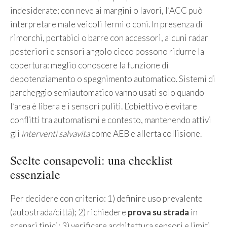
indesiderate; con neve ai margini o lavori, l’ACC può
interpretare male veicoli fermi o coni. In presenza di
rimorchi, portabici o barre con accessori, alcuni radar
posteriori e sensori angolo cieco possono ridurre la
copertura: meglio conoscere la funzione di
depotenziamento o spegnimento automatico. Sistemi di
parcheggio semiautomatico vanno usati solo quando
l’area è libera e i sensori puliti. L’obiettivo è evitare
conflitti tra automatismi e contesto, mantenendo attivi
gli
interventi salvavita
come AEB e allerta collisione.
Scelte consapevoli: una checklist
essenziale
Per decidere con criterio: 1) definire uso prevalente
(autostrada/città); 2) richiedere
prova su strada
in
scenari tipici; 3) verificare architettura sensori e limiti