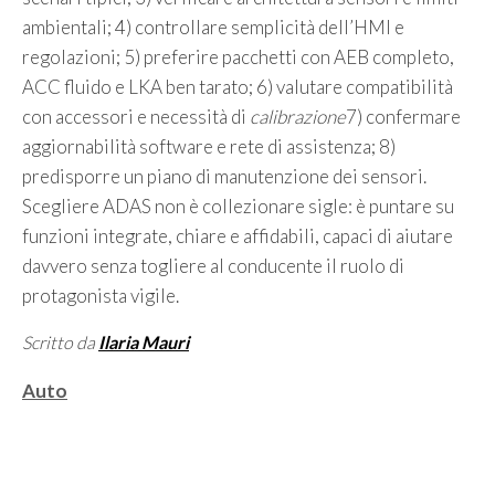
ambientali; 4) controllare semplicità dell’HMI e
regolazioni; 5) preferire pacchetti con AEB completo,
ACC fluido e LKA ben tarato; 6) valutare compatibilità
con accessori e necessità di
calibrazione
7) confermare
aggiornabilità software e rete di assistenza; 8)
predisporre un piano di manutenzione dei sensori.
Scegliere ADAS non è collezionare sigle: è puntare su
funzioni integrate, chiare e affidabili, capaci di aiutare
davvero senza togliere al conducente il ruolo di
protagonista vigile.
Scritto da
Ilaria Mauri
Categorie
Auto