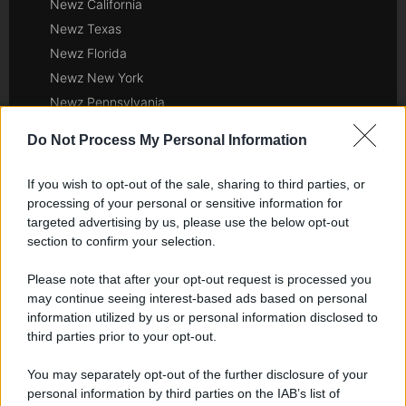
Newz California
Newz Texas
Newz Florida
Newz New York
Newz Pennsylvania
Newz Illinois
Do Not Process My Personal Information
Newz Ohio
Gameland
If you wish to opt-out of the sale, sharing to third parties, or
Hig Tech Mag
processing of your personal or sensitive information for
targeted advertising by us, please use the below opt-out
Scoop Mag
section to confirm your selection.
Lgbtqia News
Motors Magazine 365
Please note that after your opt-out request is processed you
Day Travel 365
may continue seeing interest-based ads based on personal
information utilized by us or personal information disclosed to
Home Magazine 365
third parties prior to your opt-out.
Cineverse Magazine
SecondHomeMagazine
You may separately opt-out of the further disclosure of your
personal information by third parties on the IAB’s list of