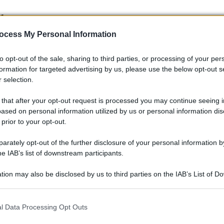
l prezzo
ocess My Personal Information
nibile presso i concessionari Ducati presenti sul territorio
in garage questa moto eccezionale è di
32.990€
.
to opt-out of the sale, sharing to third parties, or processing of your per
formation for targeted advertising by us, please use the below opt-out s
 selection.
 that after your opt-out request is processed you may continue seeing i
ased on personal information utilized by us or personal information dis
 prior to your opt-out.
rately opt-out of the further disclosure of your personal information by
he IAB’s list of downstream participants.
tion may also be disclosed by us to third parties on the IAB’s List of 
 that may further disclose it to other third parties.
 that this website/app uses one or more Google services and may gath
l Data Processing Opt Outs
including but not limited to your visit or usage behaviour. You may click 
 to Google and its third-party tags to use your data for below specifi