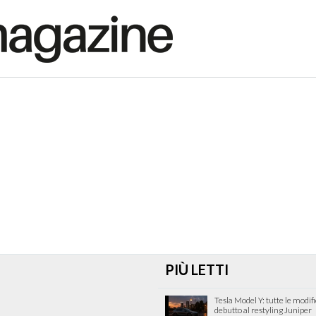
PIÙ LETTI
Tesla Model Y: tutte le modif
debutto al restyling Juniper