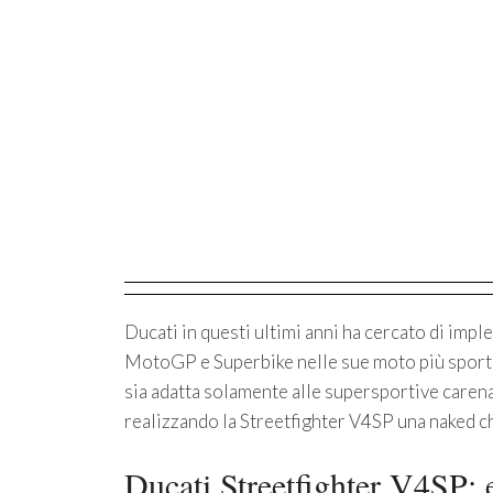
Ducati in questi ultimi anni ha cercato di imp
MotoGP e Superbike nelle sue moto più sportiv
sia adatta solamente alle supersportive carena
realizzando la Streetfighter V4SP una naked che
Ducati Streetfighter V4SP: e