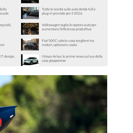
dello
Tutte le novità sulle auto ibride full e
 scuole
plug-in previste per il 2026
quisiti,
Volkswagen taglia le opzioni auto per
aumentare l’efficienza produttiva
Fiat 500C cabrio: cosa scegliere tra
ioni
motori, optional e usato
7: design,
Nissan Ariya: le prime news sul suv della
casa giapponese