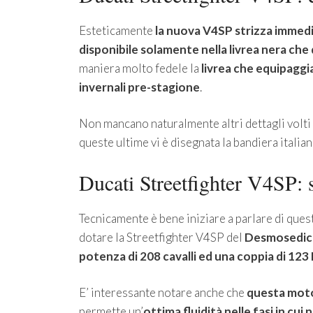
Esteticamente
la nuova V4SP strizza immedi
disponibile solamente nella livrea nera ch
maniera molto fedele la
livrea che equipaggi
invernali pre-stagione
.
Non mancano naturalmente altri dettagli volti
queste ultime vi è disegnata la bandiera italian
Ducati Streetfighter V4SP: 
Tecnicamente è bene iniziare a parlare di que
dotare la Streetfighter V4SP del
Desmosedici
potenza di 208 cavalli ed una coppia di 123
E’ interessante notare anche che
questa moto
permette un’
ottima fluidità nelle fasi in cui 