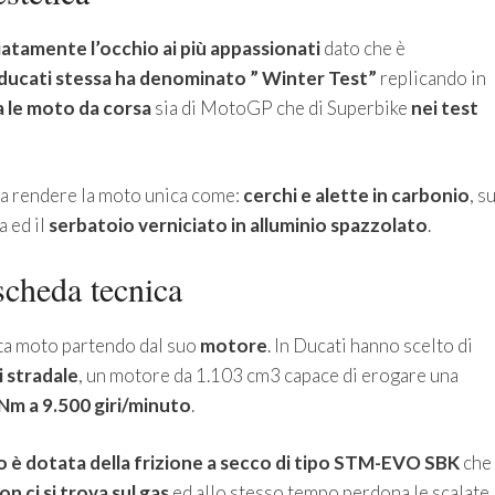
atamente l’occhio ai più appassionati
dato che è
e ducati stessa ha denominato ” Winter Test”
replicando in
a le moto da corsa
sia di MotoGP che di Superbike
nei test
 a rendere la moto unica come:
cerchi e alette in carbonio
, s
a ed il
serbatoio verniciato in alluminio spazzolato
.
scheda tecnica
sta moto partendo dal suo
motore
. In Ducati hanno scelto di
 stradale
, un motore da 1.103 cm3 capace di erogare una
 Nm a 9.500 giri/minuto
.
 è dotata della frizione a secco di tipo STM-EVO SBK
che
non ci si trova sul gas
ed allo stesso tempo perdona le scalate