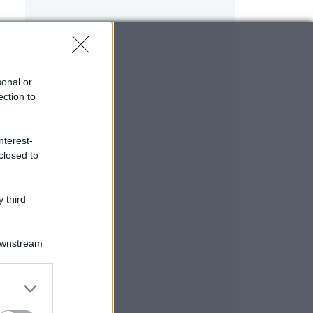
sonal or
ection to
nterest-
closed to
 third
Downstream
er and store
to grant or
ed purposes