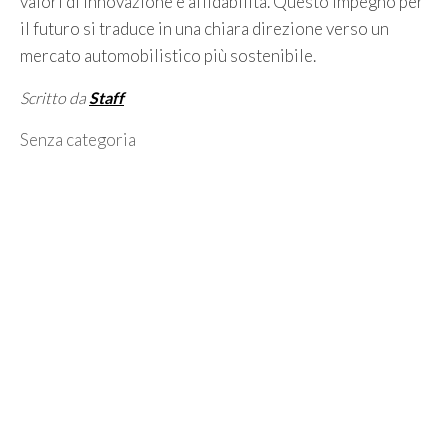
valori di innovazione e affidabilità. Questo impegno per
il futuro si traduce in una chiara direzione verso un
mercato automobilistico più sostenibile.
Scritto da
Staff
Categorie
Senza categoria