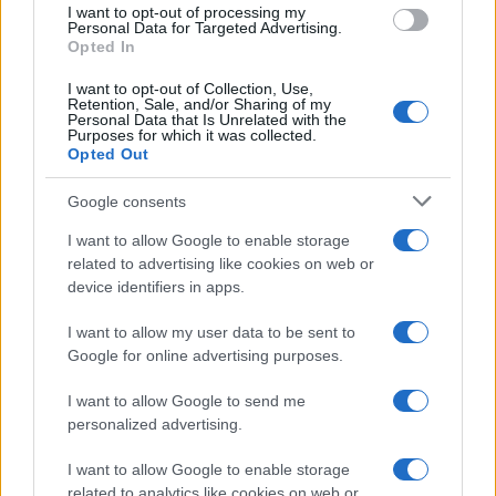
I want to opt-out of processing my
consent section.
Personal Data for Targeted Advertising.
Investieren24
Opted In
I want to opt-out of Collection, Use,
UK
Retention, Sale, and/or Sharing of my
Personal Data that Is Unrelated with the
Purposes for which it was collected.
News Hub UK
Opted Out
Lgbtq News
Google consents
Olanda
I want to allow Google to enable storage
related to advertising like cookies on web or
Investeren 24
device identifiers in apps.
NL Newz
I want to allow my user data to be sent to
Google for online advertising purposes.
I want to allow Google to send me
personalized advertising.
I want to allow Google to enable storage
related to analytics like cookies on web or