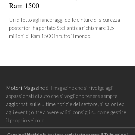
Ram 1500
Un difetto agli ancoraggi delle cinture di sicurezza
posteriori ha portato Stellantis a richiamare 1,5
milioni di Ram 1500 in tutto il mondo.
Motori Magazine
è il magazine che si rivolge agli
appassionati di auto che si vogliono tenere sempre
aggiornati sulle ultime notizie del settore, ai saloni ed
agli eventi; oltre a avere validi consigli su come gestire
il proprio veicolo.
Canale di Notizie.it, testata registrata presso il Tribunale di