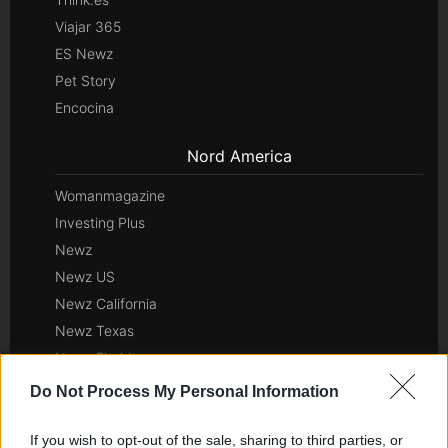
Viajar 365
ES Newz
Pet Story
Encocina
Nord America
Womanmagazine
Investing Plus
Newz
Newz US
Newz California
Newz Texas
Newz Florida
Newz New York
Do Not Process My Personal Information
Newz Pennsylvania
Newz Illinois
If you wish to opt-out of the sale, sharing to third parties, or