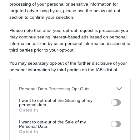
processing of your personal or sensitive information for
Newz Ohio
targeted advertising by us, please use the below opt-out
Gameland
section to confirm your selection.
Hig Tech Mag
Please note that after your opt-out request is processed you
Scoop Mag
may continue seeing interest-based ads based on personal
Lgbtqia News
information utilized by us or personal information disclosed to
Motors Magazine 365
third parties prior to your opt-out.
Day Travel 365
You may separately opt-out of the further disclosure of your
Home Magazine 365
personal information by third parties on the IAB’s list of
Cineverse Magazine
downstream participants.
SecondHomeMagazine
Personal Data Processing Opt Outs
This information may also be disclosed by us to third parties
on the IAB’s List of Downstream Participants that may further
I want to opt-out of the Sharing of my
disclose it to other third parties.
personal data.
Opted In
Francia
Please note that this website/app uses one or more Google
services and may gather and store information including but
I want to opt-out of the Sale of my
InvestirMag
Personal Data.
not limited to your visit or usage behaviour. You may click to
Opted In
grant or deny consent to Google and its third-party tags to
Germania
use your data for below specified purposes in below Google