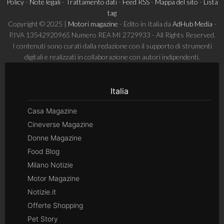
Policy
-
Note legali
-
Trattamento dati
-
Feed RSS
-
Mappa del sito
-
Lista
tag
Copyright © 2025 |
Motori magazine
- Edito in Italia da
AdHub Media
-
P.IVA 13542920965 Numero REA MI 2729933 - All Rights Reserved.
I contenuti sono curati dalla redazione con il supporto di strumenti
digitali e realizzati in collaborazione con autori indipendenti.
Italia
Casa Magazine
Cineverse Magazine
Donne Magazine
Food Blog
Milano Notizie
Motor Magazine
Notizie.it
Offerte Shopping
Pet Story