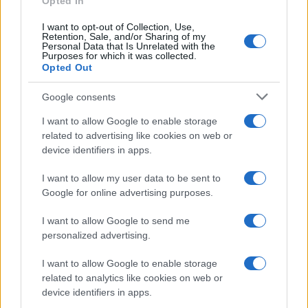
Opted In
I want to opt-out of Collection, Use,
UK
Retention, Sale, and/or Sharing of my
Personal Data that Is Unrelated with the
Purposes for which it was collected.
News Hub UK
Opted Out
Lgbtq News
Google consents
Olanda
I want to allow Google to enable storage
related to advertising like cookies on web or
Investeren 24
device identifiers in apps.
NL Newz
I want to allow my user data to be sent to
Google for online advertising purposes.
I want to allow Google to send me
personalized advertising.
I want to allow Google to enable storage
related to analytics like cookies on web or
device identifiers in apps.