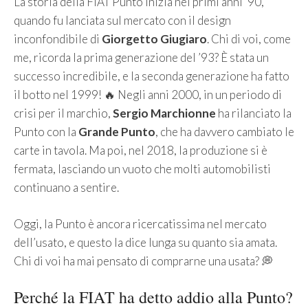
La storia della FIAT Punto inizia nei primi anni ’90,
quando fu lanciata sul mercato con il design
inconfondibile di
Giorgetto Giugiaro
. Chi di voi, come
me, ricorda la prima generazione del ’93? È stata un
successo incredibile, e la seconda generazione ha fatto
il botto nel 1999! 🔥 Negli anni 2000, in un periodo di
crisi per il marchio,
Sergio Marchionne
ha rilanciato la
Punto con la
Grande Punto
, che ha davvero cambiato le
carte in tavola. Ma poi, nel 2018, la produzione si è
fermata, lasciando un vuoto che molti automobilisti
continuano a sentire.
Oggi, la Punto è ancora ricercatissima nel mercato
dell’usato, e questo la dice lunga su quanto sia amata.
Chi di voi ha mai pensato di comprarne una usata? 💭
Perché la FIAT ha detto addio alla Punto?