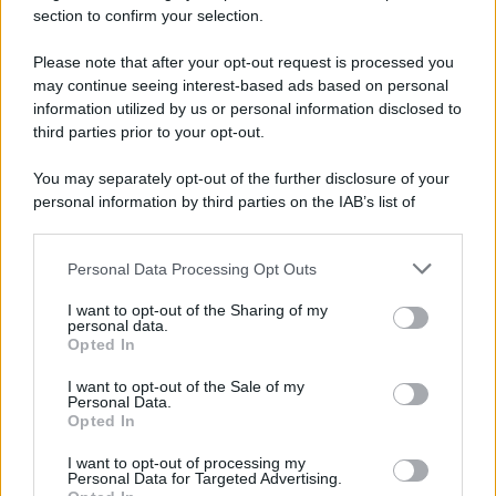
Gameland
section to confirm your selection.
Hig Tech Mag
Please note that after your opt-out request is processed you
Scoop Mag
may continue seeing interest-based ads based on personal
Lgbtqia News
information utilized by us or personal information disclosed to
Motors Magazine 365
third parties prior to your opt-out.
Day Travel 365
You may separately opt-out of the further disclosure of your
Home Magazine 365
personal information by third parties on the IAB’s list of
Cineverse Magazine
downstream participants.
SecondHomeMagazine
Personal Data Processing Opt Outs
This information may also be disclosed by us to third parties
on the IAB’s List of Downstream Participants that may further
I want to opt-out of the Sharing of my
disclose it to other third parties.
personal data.
Opted In
Francia
Please note that this website/app uses one or more Google
services and may gather and store information including but
I want to opt-out of the Sale of my
InvestirMag
Personal Data.
not limited to your visit or usage behaviour. You may click to
Opted In
grant or deny consent to Google and its third-party tags to
use your data for below specified purposes in below Google
Germania
I want to opt-out of processing my
consent section.
Personal Data for Targeted Advertising.
Investieren24