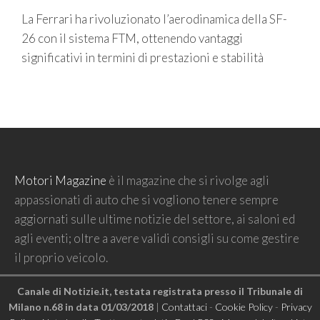
La Ferrari ha rivoluzionato l’aerodinamica della SF-
26 con il sistema FTM, ottenendo vantaggi
significativi in termini di prestazioni e stabilità
Motori Magazine
è il magazine che si rivolge agli
appassionati di auto che si vogliono tenere sempre
aggiornati sulle ultime notizie del settore, ai saloni ed
agli eventi; oltre a avere validi consigli su come gestire
il proprio veicolo.
Canale di Notizie.it, testata registrata presso il Tribunale di
Milano n.68 in data 01/03/2018
|
Contattaci
-
Cookie Policy
-
Privacy