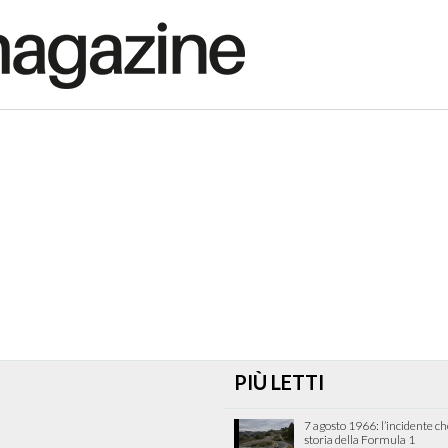
PIÙ LETTI
7 agosto 1966: l’incidente c
storia della Formula 1