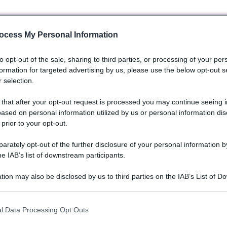
anno avuto successo nel qualificarsi per il Q3:
ocess My Personal Information
to opt-out of the sale, sharing to third parties, or processing of your per
formation for targeted advertising by us, please use the below opt-out s
 selection.
 that after your opt-out request is processed you may continue seeing i
ased on personal information utilized by us or personal information dis
 prior to your opt-out.
rately opt-out of the further disclosure of your personal information by
he IAB’s list of downstream participants.
, la competizione per il titolo piloti si intensifica
uto la vittoria ad Austin, ha raggiunto il suo
68° successo
i
tion may also be disclosed by us to third parties on the IAB’s List of 
ella classifica del campionato e guadagnando punti cruciali sui
 that may further disclose it to other third parties.
ntenere la concentrazione e adottare una strategia ottimale
 that this website/app uses one or more Google services and may gath
l Data Processing Opt Outs
including but not limited to your visit or usage behaviour. You may click 
 to Google and its third-party tags to use your data for below specifi