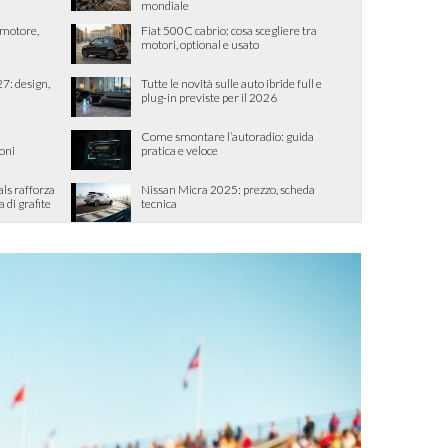
mondiale
, motore,
Fiat 500C cabrio: cosa scegliere tra
motori, optional e usato
7: design,
Tutte le novità sulle auto ibride full e
plug-in previste per il 2026
Come smontare l’autoradio: guida
ioni
pratica e veloce
als rafforza
Nissan Micra 2025: prezzo, scheda
di grafite
tecnica