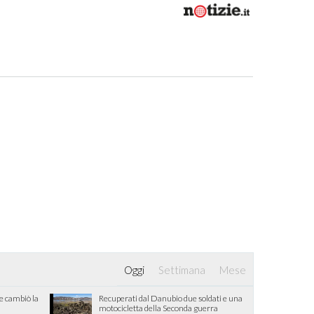
Oggi
Settimana
Mese
he cambiò la
Recuperati dal Danubio due soldati e una
motocicletta della Seconda guerra