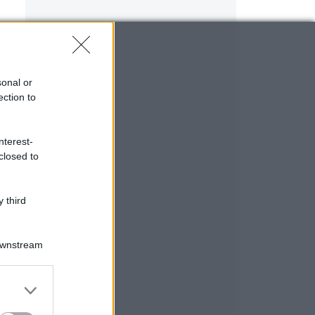
sonal or
ection to
nterest-
closed to
 third
n
Downstream
er and store
to grant or
ed purposes