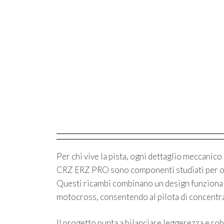
Per chi vive la pista, ogni dettaglio meccanico 
CRZ ERZ PRO sono componenti studiati per offr
Questi ricambi combinano un design funzionale 
motocross, consentendo al pilota di concentra
Il progetto punta a bilanciare leggerezza e ro