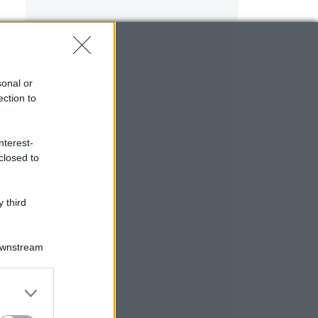
sonal or
ection to
nterest-
closed to
 third
Downstream
er and store
to grant or
ed purposes