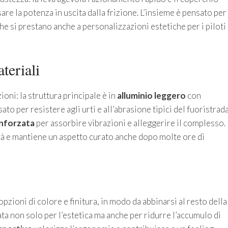
osare la potenza in uscita dalla frizione. L’insieme è pensato per
he si prestano anche a personalizzazioni estetiche per i piloti
teriali
ioni: la struttura principale è in
alluminio leggero
con
o per resistere agli urti e all’abrasione tipici del fuoristrada
inforzata
per assorbire vibrazioni e alleggerire il complesso.
ità e mantiene un aspetto curato anche dopo molte ore di
zioni di colore e finitura, in modo da abbinarsi al resto della
iata non solo per l’estetica ma anche per ridurre l’accumulo di