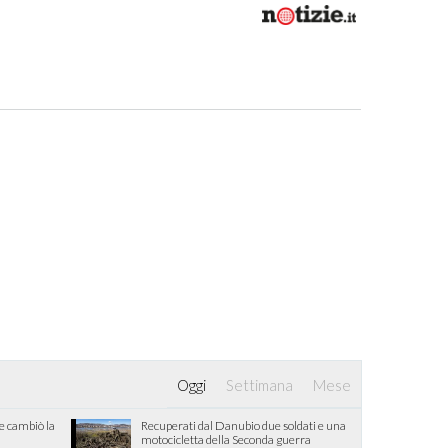
Oggi
Settimana
Mese
he cambiò la
Recuperati dal Danubio due soldati e una
motocicletta della Seconda guerra