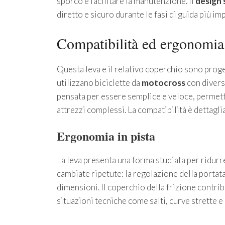
sporco e facilitare la manutenzione. Il
design 
diretto e sicuro durante le fasi di guida più im
Compatibilità ed ergonomia
Questa leva e il relativo coperchio sono proge
utilizzano biciclette da
motocross
con diverse
pensata per essere semplice e veloce, permett
attrezzi complessi. La compatibilità è dettagli
Ergonomia in pista
La leva presenta una forma studiata per ridurre
cambiate ripetute: la regolazione della portata 
dimensioni. Il coperchio della frizione contri
situazioni tecniche come salti, curve strette e 