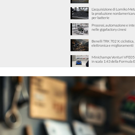
L’acquisizione di Lomiko Met
la produzione nordamericana 
per batterie
Processi, automazione e int
nelle gigafactory cinesi
Benelli TRK 702 X: ciclistica
elettronica e miglioramenti
Minichamps Venturi VFE05: 
in scala 1:43 della Formula 