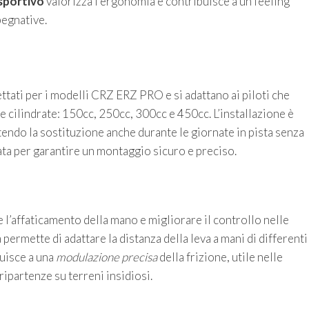
sportivo
valorizza l’ergonomia e contribuisce a un feeling
pegnative.
ttati per i modelli CRZ ERZ PRO e si adattano ai piloti che
 cilindrate: 150cc, 250cc, 300cc e 450cc. L’installazione è
endo la sostituzione anche durante le giornate in pista senza
ata per garantire un montaggio sicuro e preciso.
 l’affaticamento della mano e migliorare il controllo nelle
permette di adattare la distanza della leva a mani di differenti
buisce a una
modulazione precisa
della frizione, utile nelle
ripartenze su terreni insidiosi.