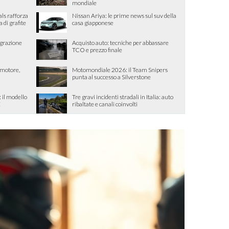
mondiale
als rafforza
Nissan Ariya: le prime news sul suv della
di grafite
casa giapponese
egrazione
Acquisto auto: tecniche per abbassare
TCO e prezzo finale
, motore,
Motomondiale 2026: il Team Snipers
punta al successo a Silverstone
il modello
Tre gravi incidenti stradali in Italia: auto
E
ribaltate e canali coinvolti