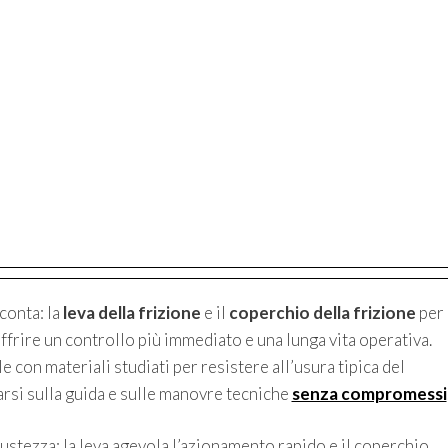
conta: la
leva della frizione
e il
coperchio della frizione
per
ire un controllo più immediato e una lunga vita operativa.
con materiali studiati per resistere all’usura tipica del
rsi sulla guida e sulle manovre tecniche
senza compromessi
bustezza: la leva agevola l’azionamento rapido e il coperchio