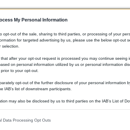
ocess My Personal Information
to opt-out of the sale, sharing to third parties, or processing of your per
formation for targeted advertising by us, please use the below opt-out s
 selection.
 that after your opt-out request is processed you may continue seeing i
ased on personal information utilized by us or personal information dis
 prior to your opt-out.
rately opt-out of the further disclosure of your personal information by
he IAB’s list of downstream participants.
 e durata
tion may also be disclosed by us to third parties on the IAB’s List of 
 that may further disclose it to other third parties.
uzioni chiare; la componente è stata progettata per essere
 that this website/app uses one or more Google services and may gath
 Per preservare la durata del sistema si consiglia una
l Data Processing Opt Outs
including but not limited to your visit or usage behaviour. You may click 
controllo delle viti di fissaggio e verifica dell’usura delle
 to Google and its third-party tags to use your data for below specifi