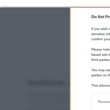
Do Not Pr
If you wish 
sensitive in
confirm your
Please note
based ads b
third parties
You may sepa
parties on t
Installazione, manutenzione
This informa
Participants
L’installazione è agevole e supportata da istr
Please note
montata senza modifiche strutturali alla moto.
Persona
information 
manutenzione periodica: pulizia dopo le uscite, 
deny consent