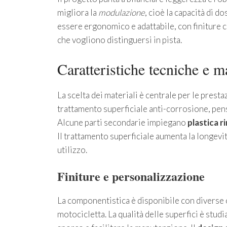
migliora la
modulazione
, cioè la capacità di d
essere ergonomico e adattabile, con finiture c
che vogliono distinguersi in pista.
Caratteristiche tecniche e ma
La scelta dei materiali è centrale per le prestaz
trattamento superficiale anti-corrosione, pensat
Alcune parti secondarie impiegano
plastica r
Il trattamento superficiale aumenta la longev
utilizzo.
Finiture e personalizzazione
La componentistica è disponibile con diverse op
motocicletta. La qualità delle superfici è stud