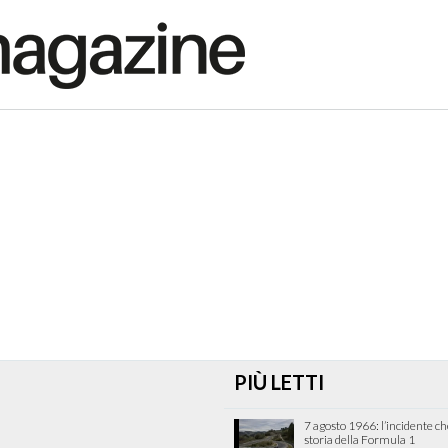
PIÙ LETTI
7 agosto 1966: l’incidente c
storia della Formula 1