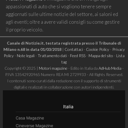
appassionati di auto che si vogliono tenere sempre
aggiornati sulle ultime notizie del settore, ai saloni ed
agli eventi; oltre a avere validi consigli su come gestire
il proprio veicolo.
Canale di Notizie.it, testata registrata presso il Tribunale di
Milano n.68 in data 01/03/2018
|
Contattaci
-
Cookie Policy
-
Privacy
Policy
-
Note legali
-
Trattamento dati
-
Feed RSS
-
Mappa del sito
-
Lista
tag
Copyright © 2025 |
Motori magazine
- Edito in Italia da
AdHub Media
-
P.IVA 13542920965 Numero REA MI 2729933 - All Rights Reserved.
I contenuti sono curati dalla redazione con il supporto di strumenti
digitali e realizzati in collaborazione con autori indipendenti.
Italia
Casa Magazine
Cineverse Magazine