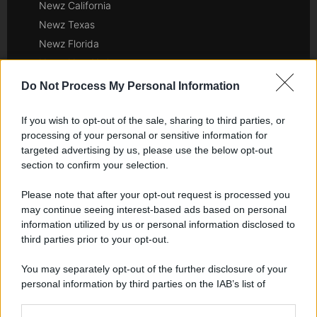
Newz California
Newz Texas
Newz Florida
Newz New York
Newz Pennsylvania
Do Not Process My Personal Information
Newz Illinois
Newz Ohio
If you wish to opt-out of the sale, sharing to third parties, or
processing of your personal or sensitive information for
Gameland
targeted advertising by us, please use the below opt-out
Hig Tech Mag
section to confirm your selection.
Scoop Mag
Please note that after your opt-out request is processed you
Lgbtqia News
may continue seeing interest-based ads based on personal
Motors Magazine 365
information utilized by us or personal information disclosed to
Day Travel 365
third parties prior to your opt-out.
Home Magazine 365
You may separately opt-out of the further disclosure of your
Cineverse Magazine
personal information by third parties on the IAB’s list of
SecondHomeMagazine
downstream participants.