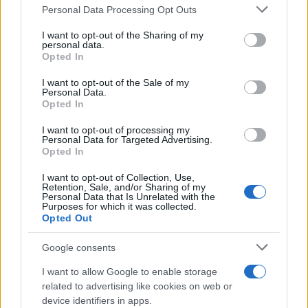
Personal Data Processing Opt Outs
This information may also be disclosed by us to third parties
on the IAB’s List of Downstream Participants that may further
I want to opt-out of the Sharing of my
disclose it to other third parties.
Francia
personal data.
Opted In
Please note that this website/app uses one or more Google
InvestirMag
services and may gather and store information including but
I want to opt-out of the Sale of my
Personal Data.
not limited to your visit or usage behaviour. You may click to
Germania
Opted In
grant or deny consent to Google and its third-party tags to
use your data for below specified purposes in below Google
I want to opt-out of processing my
Investieren24
consent section.
Personal Data for Targeted Advertising.
Opted In
UK
I want to opt-out of Collection, Use,
Retention, Sale, and/or Sharing of my
News Hub UK
Personal Data that Is Unrelated with the
Purposes for which it was collected.
Lgbtq News
Opted Out
Olanda
Google consents
Investeren 24
I want to allow Google to enable storage
related to advertising like cookies on web or
NL Newz
device identifiers in apps.