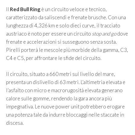
Il
Red Bull Ring
è un circuito veloce e tecnico,
caratterizzato da saliscendi e frenate brusche. Con una
lunghezza di 4,326 km e solo dieci curve, il tracciato
austriaco è noto per essere un circuito
stop and go
dove
frenate e accelerazioni si susseguono senza sosta.
Pirelli porterà le mescole più morbide della gamma, C3,
C4 e C5, per affrontare le sfide del circuito.
Il circuito, situato a 660 metri sul livello del mare,
presenta un dislivello di 63 metri. L’altimetria elevata e
l’asfalto con micro e macrorugosità elevata generano
calore sulle gomme, rendendo la gara ancora più
impegnativa. Le nuove power unit potrebbero erogare
una potenza tale da indurre bloccaggi nelle staccate in
discesa.