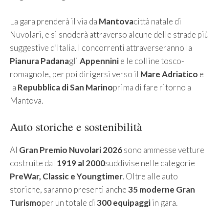
La gara prenderà il via da
Mantova
città natale di
Nuvolari, e si snoderà attraverso alcune delle strade più
suggestive d’Italia. I concorrenti attraverseranno la
Pianura Padana
gli
Appennini
e le colline tosco-
romagnole, per poi dirigersi verso il
Mare Adriatico
e
la
Repubblica di San Marino
prima di fare ritorno a
Mantova.
Auto storiche e sostenibilità
Al
Gran Premio Nuvolari 2026
sono ammesse vetture
costruite dal
1919 al 2000
suddivise nelle categorie
PreWar, Classic e Youngtimer
. Oltre alle auto
storiche, saranno presenti anche
35 moderne Gran
Turismo
per un totale di
300 equipaggi
in gara.