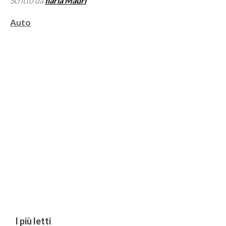
Scritto da
Ilaria Mauri
Categorie
Auto
I più letti