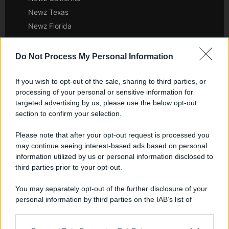
Newz Texas
Newz Florida
Newz New York
Newz Pennsylvania
Do Not Process My Personal Information
Newz Illinois
Newz Ohio
If you wish to opt-out of the sale, sharing to third parties, or
processing of your personal or sensitive information for
Gameland
targeted advertising by us, please use the below opt-out
Hig Tech Mag
section to confirm your selection.
Scoop Mag
Please note that after your opt-out request is processed you
Lgbtqia News
may continue seeing interest-based ads based on personal
Motors Magazine 365
information utilized by us or personal information disclosed to
Day Travel 365
third parties prior to your opt-out.
Home Magazine 365
You may separately opt-out of the further disclosure of your
Cineverse Magazine
personal information by third parties on the IAB’s list of
SecondHomeMagazine
downstream participants.