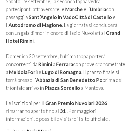
Sabato 19 settembre, la seconda tappa vedrà i
partecipanti attraversare le
Marche
e l’
Umbria
con
passaggi a
Sant’Angelo in Vado
Città di Castello
e
l’
Autodromo di Magione
. La giornata si concluderà
con un gala dinner in onore di Tazio Nuvolari al
Grand
Hotel Rimini
.
Domenica 20 settembre, l’ultima tappa porterà i
concorrenti da
Rimini
a
Ferrara
con prove cronometrate
a
Meldola
Forlì
e
Lugo di Romagna
. Il pranzo finale si
terrà presso l’
Abbazia di San Benedetto Po
prima del
trionfale arrivo in
Piazza Sordello
a Mantova.
Le iscrizioni per il
Gran Premio Nuvolari 2026
rimarranno aperte fino al
31
. Per maggiori
informazioni, è possibile visitare il sito ufficiale
.