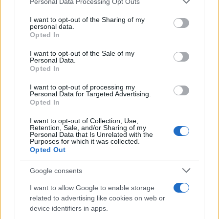
Personal Data Processing Opt Outs
This information may also be disclosed by us to third parties
on the IAB’s List of Downstream Participants that may further
I want to opt-out of the Sharing of my
disclose it to other third parties.
Francia
personal data.
Opted In
Please note that this website/app uses one or more Google
InvestirMag
services and may gather and store information including but
I want to opt-out of the Sale of my
Personal Data.
not limited to your visit or usage behaviour. You may click to
Germania
Opted In
grant or deny consent to Google and its third-party tags to
use your data for below specified purposes in below Google
I want to opt-out of processing my
Investieren24
consent section.
Personal Data for Targeted Advertising.
Opted In
UK
I want to opt-out of Collection, Use,
Retention, Sale, and/or Sharing of my
News Hub UK
Personal Data that Is Unrelated with the
Purposes for which it was collected.
Lgbtq News
Opted Out
Olanda
Google consents
Investeren 24
I want to allow Google to enable storage
related to advertising like cookies on web or
NL Newz
device identifiers in apps.