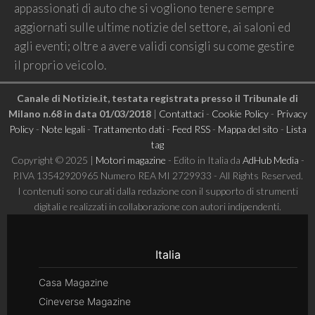
appassionati di auto che si vogliono tenere sempre
aggiornati sulle ultime notizie del settore, ai saloni ed
agli eventi; oltre a avere validi consigli su come gestire
il proprio veicolo.
Canale di Notizie.it, testata registrata presso il Tribunale di
Milano n.68 in data 01/03/2018
|
Contattaci
-
Cookie Policy
-
Privacy
Policy
-
Note legali
-
Trattamento dati
-
Feed RSS
-
Mappa del sito
-
Lista
tag
Copyright © 2025 |
Motori magazine
- Edito in Italia da
AdHub Media
-
P.IVA 13542920965 Numero REA MI 2729933 - All Rights Reserved.
I contenuti sono curati dalla redazione con il supporto di strumenti
digitali e realizzati in collaborazione con autori indipendenti.
Italia
Casa Magazine
Cineverse Magazine