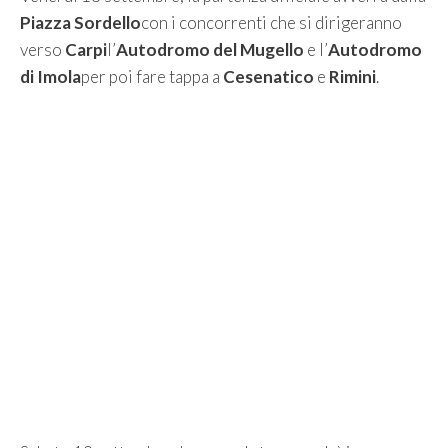
Piazza Sordello
con i concorrenti che si dirigeranno
verso
Carpi
l’
Autodromo del Mugello
e l’
Autodromo
di Imola
per poi fare tappa a
Cesenatico
e
Rimini
.