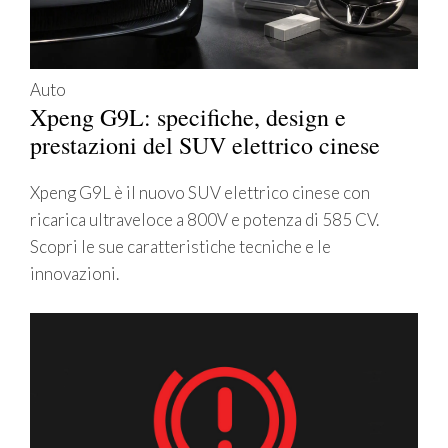
Auto
Xpeng G9L: specifiche, design e
prestazioni del SUV elettrico cinese
Xpeng G9L è il nuovo SUV elettrico cinese con
ricarica ultraveloce a 800V e potenza di 585 CV.
Scopri le sue caratteristiche tecniche e le
innovazioni.