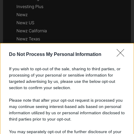
Investing Plus
Newz
Newz US
Newz California
Newz Texas
Newz Florida
Do Not Process My Personal Information
Newz New York
Newz Pennsylvania
If you wish to opt-out of the sale, sharing to third parties, or
Newz Illinois
processing of your personal or sensitive information for
Newz Ohio
targeted advertising by us, please use the below opt-out
Gameland
section to confirm your selection.
Hig Tech Mag
Please note that after your opt-out request is processed you
Scoop Mag
may continue seeing interest-based ads based on personal
Lgbtqia News
information utilized by us or personal information disclosed to
third parties prior to your opt-out.
Motors Magazine 365
Day Travel 365
You may separately opt-out of the further disclosure of your