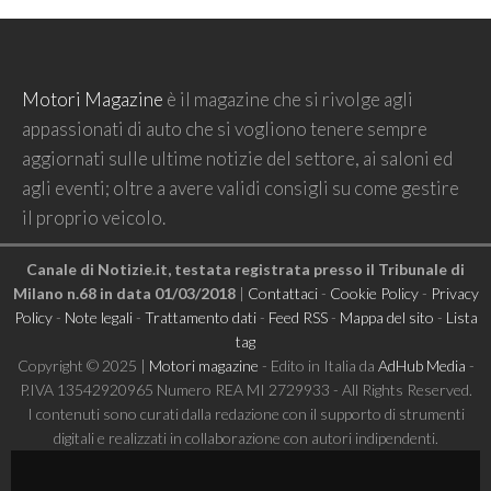
Motori Magazine
è il magazine che si rivolge agli
appassionati di auto che si vogliono tenere sempre
aggiornati sulle ultime notizie del settore, ai saloni ed
agli eventi; oltre a avere validi consigli su come gestire
il proprio veicolo.
Canale di Notizie.it, testata registrata presso il Tribunale di
Milano n.68 in data 01/03/2018
|
Contattaci
-
Cookie Policy
-
Privacy
Policy
-
Note legali
-
Trattamento dati
-
Feed RSS
-
Mappa del sito
-
Lista
tag
Copyright © 2025 |
Motori magazine
- Edito in Italia da
AdHub Media
-
P.IVA 13542920965 Numero REA MI 2729933 - All Rights Reserved.
I contenuti sono curati dalla redazione con il supporto di strumenti
digitali e realizzati in collaborazione con autori indipendenti.