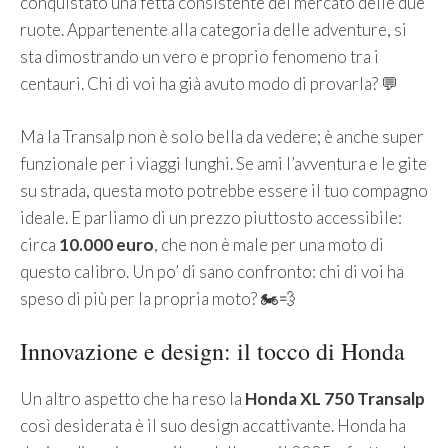
conquistato una fetta consistente del mercato delle due
ruote. Appartenente alla categoria delle adventure, si
sta dimostrando un vero e proprio fenomeno tra i
centauri. Chi di voi ha già avuto modo di provarla? 💬
Ma la Transalp non è solo bella da vedere; è anche super
funzionale per i viaggi lunghi. Se ami l’avventura e le gite
su strada, questa moto potrebbe essere il tuo compagno
ideale. E parliamo di un prezzo piuttosto accessibile:
circa
10.000 euro
, che non è male per una moto di
questo calibro. Un po’ di sano confronto: chi di voi ha
speso di più per la propria moto? 🏍️💨
Innovazione e design: il tocco di Honda
Un altro aspetto che ha reso la
Honda XL 750 Transalp
così desiderata è il suo design accattivante. Honda ha