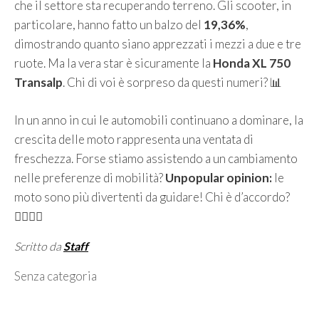
che il settore sta recuperando terreno. Gli scooter, in
particolare, hanno fatto un balzo del
19,36%
,
dimostrando quanto siano apprezzati i mezzi a due e tre
ruote. Ma la vera star è sicuramente la
Honda XL 750
Transalp
. Chi di voi è sorpreso da questi numeri? 📊
In un anno in cui le automobili continuano a dominare, la
crescita delle moto rappresenta una ventata di
freschezza. Forse stiamo assistendo a un cambiamento
nelle preferenze di mobilità?
Unpopular opinion:
le
moto sono più divertenti da guidare! Chi è d’accordo?
🙋‍♀️🙋‍♂️
Scritto da
Staff
Categorie
Senza categoria