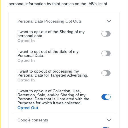
Home Magazine 365
personal information by third parties on the IAB’s list of
Cineverse Magazine
downstream participants.
SecondHomeMagazine
Personal Data Processing Opt Outs
This information may also be disclosed by us to third parties
on the IAB’s List of Downstream Participants that may further
I want to opt-out of the Sharing of my
disclose it to other third parties.
personal data.
Opted In
Please note that this website/app uses one or more Google
Francia
services and may gather and store information including but
I want to opt-out of the Sale of my
Personal Data.
not limited to your visit or usage behaviour. You may click to
InvestirMag
Opted In
grant or deny consent to Google and its third-party tags to
use your data for below specified purposes in below Google
Germania
I want to opt-out of processing my
consent section.
Personal Data for Targeted Advertising.
Opted In
Investieren24
I want to opt-out of Collection, Use,
Retention, Sale, and/or Sharing of my
UK
Personal Data that Is Unrelated with the
Purposes for which it was collected.
News Hub UK
Opted Out
Lgbtq News
Google consents