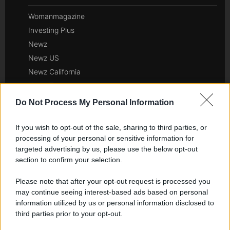
Womanmagazine
Investing Plus
Newz
Newz US
Newz California
Newz Texas
Newz Florida
Do Not Process My Personal Information
Newz New York
Newz Pennsylvania
If you wish to opt-out of the sale, sharing to third parties, or
processing of your personal or sensitive information for
Newz Illinois
targeted advertising by us, please use the below opt-out
Newz Ohio
section to confirm your selection.
Gameland
Please note that after your opt-out request is processed you
Hig Tech Mag
may continue seeing interest-based ads based on personal
Scoop Mag
information utilized by us or personal information disclosed to
Lgbtqia News
third parties prior to your opt-out.
Motors Magazine 365