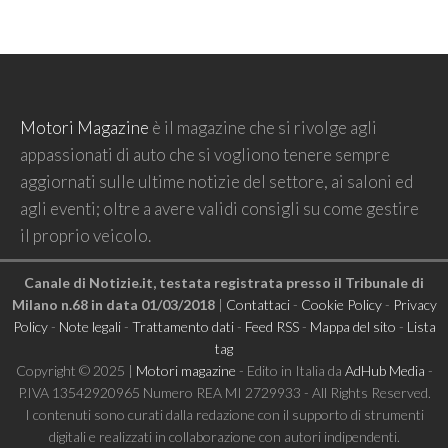
Motori Magazine
è il magazine che si rivolge agli
appassionati di auto che si vogliono tenere sempre
aggiornati sulle ultime notizie del settore, ai saloni ed
agli eventi; oltre a avere validi consigli su come gestire
il proprio veicolo.
Canale di Notizie.it, testata registrata presso il Tribunale di
Milano n.68 in data 01/03/2018
|
Contattaci
-
Cookie Policy
-
Privacy
Policy
-
Note legali
-
Trattamento dati
-
Feed RSS
-
Mappa del sito
-
Lista
tag
Copyright © 2025 |
Motori magazine
- Edito in Italia da
AdHub Media
-
P.IVA 13542920965 Numero REA MI 2729933 - All Rights Reserved.
I contenuti sono curati dalla redazione con il supporto di strumenti
digitali e realizzati in collaborazione con autori indipendenti.