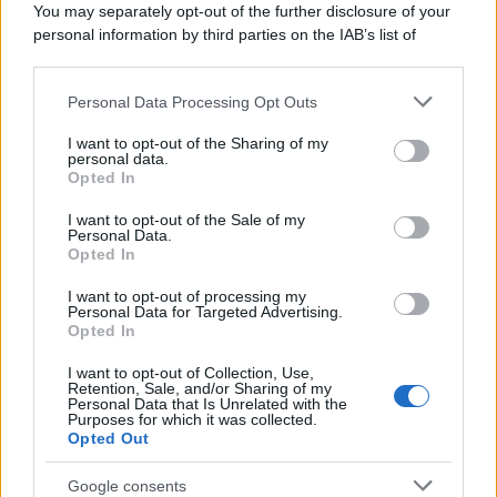
You may separately opt-out of the further disclosure of your
Day Travel 365
personal information by third parties on the IAB’s list of
Home Magazine 365
downstream participants.
Cineverse Magazine
Personal Data Processing Opt Outs
This information may also be disclosed by us to third parties
SecondHomeMagazine
on the IAB’s List of Downstream Participants that may further
I want to opt-out of the Sharing of my
disclose it to other third parties.
personal data.
Opted In
Please note that this website/app uses one or more Google
services and may gather and store information including but
Francia
I want to opt-out of the Sale of my
Personal Data.
not limited to your visit or usage behaviour. You may click to
Opted In
grant or deny consent to Google and its third-party tags to
InvestirMag
use your data for below specified purposes in below Google
I want to opt-out of processing my
consent section.
Personal Data for Targeted Advertising.
Germania
Opted In
Investieren24
I want to opt-out of Collection, Use,
Retention, Sale, and/or Sharing of my
Personal Data that Is Unrelated with the
UK
Purposes for which it was collected.
Opted Out
News Hub UK
Lgbtq News
Google consents