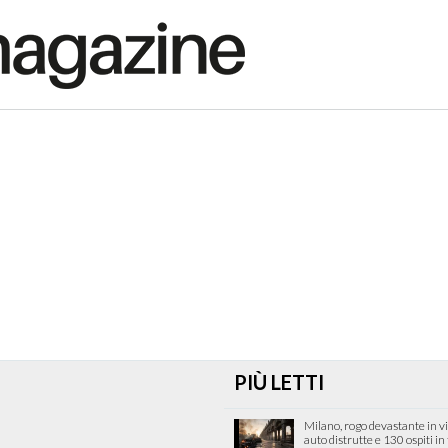
PIÙ LETTI
Milano, rogo devastante in v
auto distrutte e 130 ospiti in