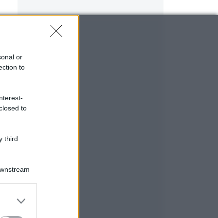
e
sonal or
ection to
nterest-
closed to
 third
Downstream
er and store
to grant or
ed purposes