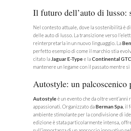
Il futuro dell’auto di lusso: 
Nel contesto attuale, dove la sostenibilità è d
delle auto di lusso. La transizione verso l’ele
reinterpretarla in un nuovo linguaggio. La
Ben
perfetto esempio di come il marchio stia evol
citato la
Jaguar E-Type
e la
Continental GT
mantenere un legame con il passato mentre si 
Autostyle: un palcoscenico p
Autostyle
è un evento che da oltre vent’anni 
appassionati. Organizzato da
Berman Spa
, il
ambiente stimolante per la condivisione di ide
edizione è stata particolarmente intensa, off
sull’importanza di un approccio innovativo nel