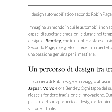
Il design automobilistico secondo Robin Page:
Immagina un mondo in cui le automobili non so
capaci di suscitare emozioni e durare nel temp
design di
Bentley
, che in un’intervista esclus
Secondo Page, il segreto risiede in un perfetto
una passione genuina per il mestiere.
Un percorso di design tra t
La carriera di Robin Page è un viaggio affasci
Jaguar
,
Volvo
e ora Bentley. Ogni tappa del su
riesce a fondere tradizione e innovazione. Du
parlato del suo approccio al design britannico
visione attuale.