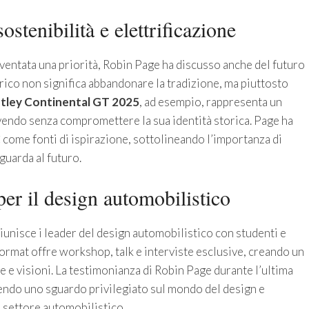
sostenibilità e elettrificazione
iventata una priorità, Robin Page ha discusso anche del futuro
ttrico non significa abbandonare la tradizione, ma piuttosto
tley Continental GT 2025
, ad esempio, rappresenta un
vendo senza compromettere la sua identità storica. Page ha
C
come fonti di ispirazione, sottolineando l’importanza di
guarda al futuro.
er il design automobilistico
riunisce i leader del design automobilistico con studenti e
 format offre workshop, talk e interviste esclusive, creando un
e e visioni. La testimonianza di Robin Page durante l’ultima
rendo uno sguardo privilegiato sul mondo del design e
 settore automobilistico.