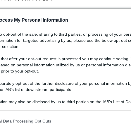
ta subendo una trasformazione radicale, la visione di Robin Pag
ocess My Personal Information
o. Le sue idee non solo celebrano la bellezza delle automobili,
gn possa evolversi in armonia con le esigenze moderne.
to opt-out of the sale, sharing to third parties, or processing of your per
formation for targeted advertising by us, please use the below opt-out s
 selection.
 that after your opt-out request is processed you may continue seeing i
ased on personal information utilized by us or personal information dis
 prior to your opt-out.
rately opt-out of the further disclosure of your personal information by
he IAB’s list of downstream participants.
tion may also be disclosed by us to third parties on the IAB’s List of 
 that may further disclose it to other third parties.
 that this website/app uses one or more Google services and may gath
l Data Processing Opt Outs
including but not limited to your visit or usage behaviour. You may click 
 to Google and its third-party tags to use your data for below specifi