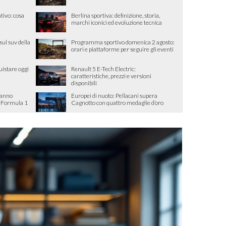
tivo: cosa
Berlina sportiva: definizione, storia,
marchi iconici ed evoluzione tecnica
sul suv della
Programma sportivo domenica 2 agosto:
orari e piattaforme per seguire gli eventi
uistare oggi
Renault 5 E-Tech Electric:
caratteristiche, prezzi e versioni
disponibili
tanno
Europei di nuoto: Pellacani supera
in Formula 1
Cagnotto con quattro medaglie d’oro