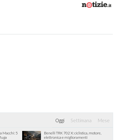
Oggi
Settimana
Mese
ia Macchi: 5
Benelli TRK 702 X: ciclistica, motore,
 fuga
elettronica e miglioramenti