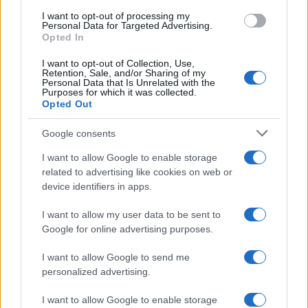
Germania
use your data for below specified purposes in below Google
I want to opt-out of processing my
consent section.
Personal Data for Targeted Advertising.
Investieren24
Opted In
I want to opt-out of Collection, Use,
UK
Retention, Sale, and/or Sharing of my
Personal Data that Is Unrelated with the
Purposes for which it was collected.
News Hub UK
Opted Out
Lgbtq News
Google consents
Olanda
I want to allow Google to enable storage
related to advertising like cookies on web or
Investeren 24
device identifiers in apps.
NL Newz
I want to allow my user data to be sent to
Google for online advertising purposes.
I want to allow Google to send me
personalized advertising.
I want to allow Google to enable storage