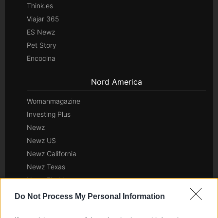
Think.es
Viajar 365
ES Newz
Pet Story
Encocina
Nord America
Womanmagazine
Investing Plus
Newz
Newz US
Newz California
Newz Texas
Newz Florida
Newz New York
Do Not Process My Personal Information
Newz Pennsylvania