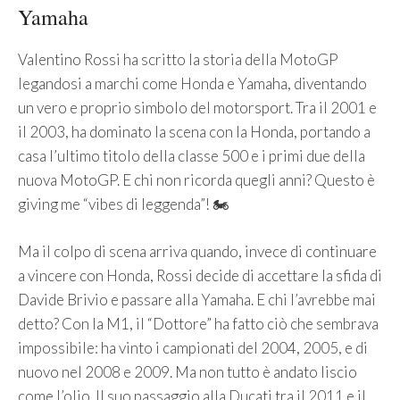
Yamaha
Valentino Rossi ha scritto la storia della MotoGP
legandosi a marchi come Honda e Yamaha, diventando
un vero e proprio simbolo del motorsport. Tra il 2001 e
il 2003, ha dominato la scena con la Honda, portando a
casa l’ultimo titolo della classe 500 e i primi due della
nuova MotoGP. E chi non ricorda quegli anni? Questo è
giving me “vibes di leggenda”! 🏍️
Ma il colpo di scena arriva quando, invece di continuare
a vincere con Honda, Rossi decide di accettare la sfida di
Davide Brivio e passare alla Yamaha. E chi l’avrebbe mai
detto? Con la M1, il “Dottore” ha fatto ciò che sembrava
impossibile: ha vinto i campionati del 2004, 2005, e di
nuovo nel 2008 e 2009. Ma non tutto è andato liscio
come l’olio. Il suo passaggio alla Ducati tra il 2011 e il