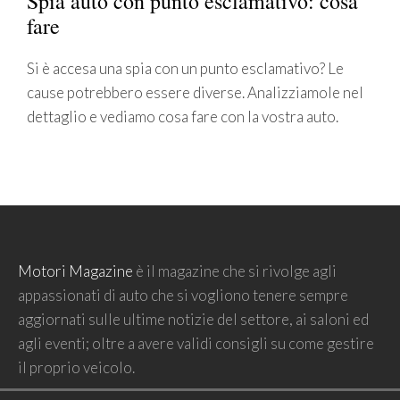
Spia auto con punto esclamativo: cosa
fare
Si è accesa una spia con un punto esclamativo? Le
cause potrebbero essere diverse. Analizziamole nel
dettaglio e vediamo cosa fare con la vostra auto.
Motori Magazine
è il magazine che si rivolge agli
appassionati di auto che si vogliono tenere sempre
aggiornati sulle ultime notizie del settore, ai saloni ed
agli eventi; oltre a avere validi consigli su come gestire
il proprio veicolo.