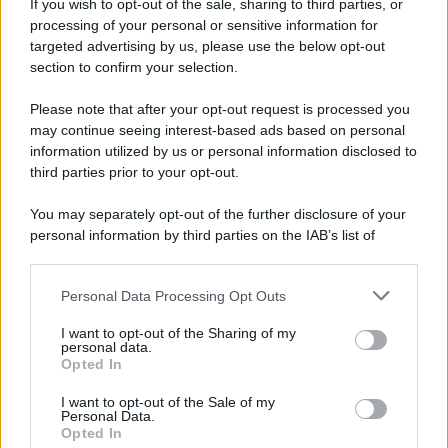
Newz Illinois
If you wish to opt-out of the sale, sharing to third parties, or
processing of your personal or sensitive information for
Newz Ohio
targeted advertising by us, please use the below opt-out
Gameland
section to confirm your selection.
Hig Tech Mag
Please note that after your opt-out request is processed you
Scoop Mag
may continue seeing interest-based ads based on personal
Lgbtqia News
information utilized by us or personal information disclosed to
Motors Magazine 365
third parties prior to your opt-out.
Day Travel 365
You may separately opt-out of the further disclosure of your
Home Magazine 365
personal information by third parties on the IAB’s list of
Cineverse Magazine
downstream participants.
SecondHomeMagazine
Personal Data Processing Opt Outs
This information may also be disclosed by us to third parties
on the IAB’s List of Downstream Participants that may further
I want to opt-out of the Sharing of my
disclose it to other third parties.
personal data.
Opted In
Francia
Please note that this website/app uses one or more Google
services and may gather and store information including but
I want to opt-out of the Sale of my
InvestirMag
Personal Data.
not limited to your visit or usage behaviour. You may click to
Opted In
grant or deny consent to Google and its third-party tags to