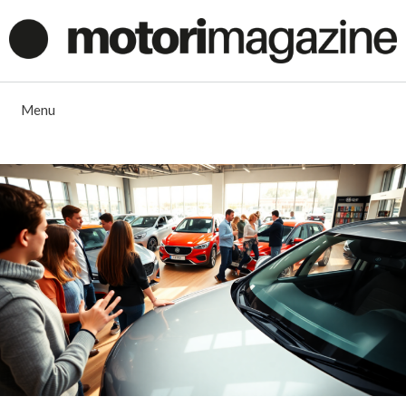
Vai
al
contenuto
Menu