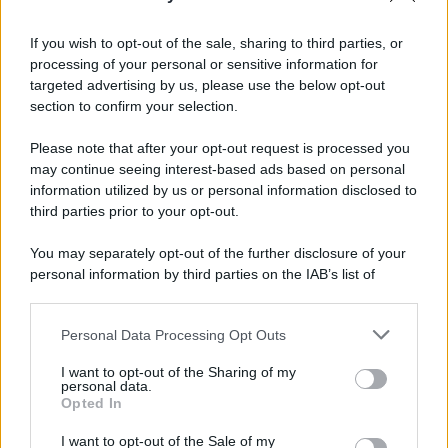
Newz Ohio
Gameland
If you wish to opt-out of the sale, sharing to third parties, or
Hig Tech Mag
processing of your personal or sensitive information for
targeted advertising by us, please use the below opt-out
Scoop Mag
section to confirm your selection.
Lgbtqia News
Motors Magazine 365
Please note that after your opt-out request is processed you
may continue seeing interest-based ads based on personal
Day Travel 365
information utilized by us or personal information disclosed to
Home Magazine 365
third parties prior to your opt-out.
Cineverse Magazine
SecondHomeMagazine
You may separately opt-out of the further disclosure of your
personal information by third parties on the IAB’s list of
downstream participants.
Personal Data Processing Opt Outs
This information may also be disclosed by us to third parties
Francia
on the IAB’s List of Downstream Participants that may further
I want to opt-out of the Sharing of my
disclose it to other third parties.
personal data.
InvestirMag
Opted In
Please note that this website/app uses one or more Google
services and may gather and store information including but
Germania
I want to opt-out of the Sale of my