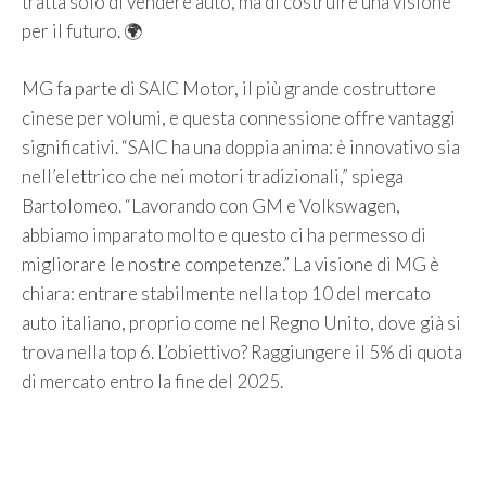
tratta solo di vendere auto, ma di costruire una visione
per il futuro. 🌍
MG fa parte di SAIC Motor, il più grande costruttore
cinese per volumi, e questa connessione offre vantaggi
significativi. “SAIC ha una doppia anima: è innovativo sia
nell’elettrico che nei motori tradizionali,” spiega
Bartolomeo. “Lavorando con GM e Volkswagen,
abbiamo imparato molto e questo ci ha permesso di
migliorare le nostre competenze.” La visione di MG è
chiara: entrare stabilmente nella top 10 del mercato
auto italiano, proprio come nel Regno Unito, dove già si
trova nella top 6. L’obiettivo? Raggiungere il 5% di quota
di mercato entro la fine del 2025.