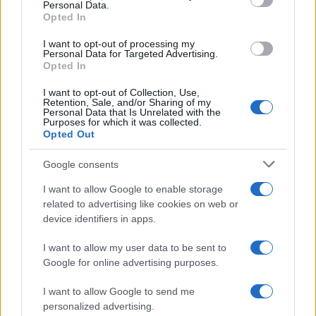
Personal Data.
not limited to your visit or usage behaviour. You may click to
Opted In
grant or deny consent to Google and its third-party tags to
Investieren24
use your data for below specified purposes in below Google
I want to opt-out of processing my
consent section.
Personal Data for Targeted Advertising.
UK
Opted In
News Hub UK
I want to opt-out of Collection, Use,
Lgbtq News
Retention, Sale, and/or Sharing of my
Personal Data that Is Unrelated with the
Purposes for which it was collected.
Opted Out
Olanda
Google consents
Investeren 24
NL Newz
I want to allow Google to enable storage
related to advertising like cookies on web or
device identifiers in apps.
I want to allow my user data to be sent to
Google for online advertising purposes.
I want to allow Google to send me
personalized advertising.