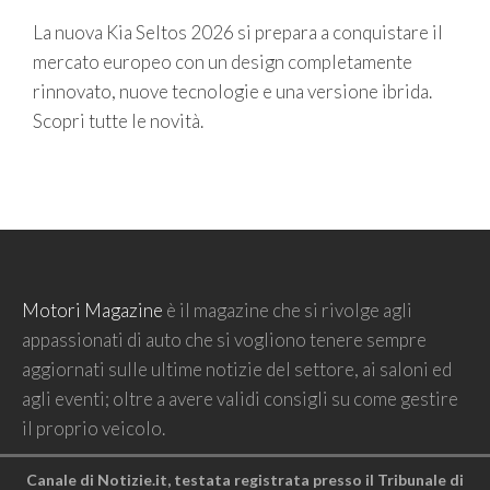
La nuova Kia Seltos 2026 si prepara a conquistare il
mercato europeo con un design completamente
rinnovato, nuove tecnologie e una versione ibrida.
Scopri tutte le novità.
Motori Magazine
è il magazine che si rivolge agli
appassionati di auto che si vogliono tenere sempre
aggiornati sulle ultime notizie del settore, ai saloni ed
agli eventi; oltre a avere validi consigli su come gestire
il proprio veicolo.
Canale di Notizie.it, testata registrata presso il Tribunale di