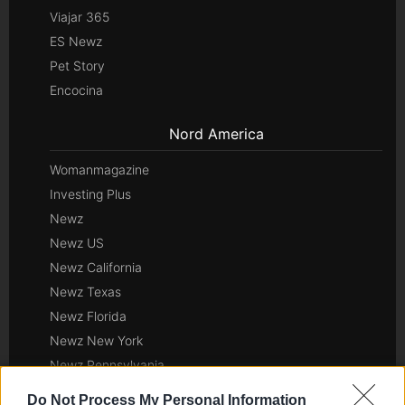
Viajar 365
ES Newz
Pet Story
Encocina
Nord America
Womanmagazine
Investing Plus
Newz
Newz US
Newz California
Newz Texas
Newz Florida
Newz New York
Newz Pennsylvania
Newz Illinois
Do Not Process My Personal Information