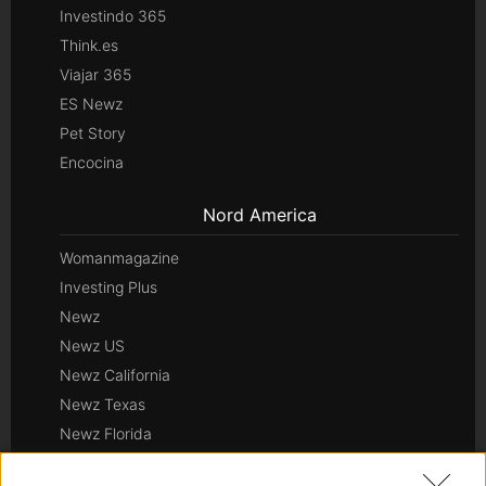
Investindo 365
Think.es
Viajar 365
ES Newz
Pet Story
Encocina
Nord America
Womanmagazine
Investing Plus
Newz
Newz US
Newz California
Newz Texas
Newz Florida
Newz New York