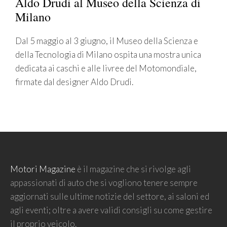
Aldo Drudi al Museo della Scienza di
Milano
Dal 5 maggio al 3 giugno, il Museo della Scienza e
della Tecnologia di Milano ospita una mostra unica
dedicata ai caschi e alle livree del Motomondiale,
firmate dal designer Aldo Drudi.
Motori Magazine
è il magazine che si rivolge agli
appassionati di auto che si vogliono tenere sempre
aggiornati sulle ultime notizie del settore, ai saloni ed
agli eventi; oltre a avere validi consigli su come gestire
il proprio veicolo.