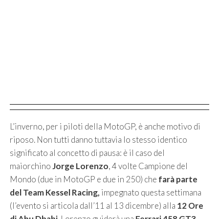
L’inverno, per i piloti della MotoGP, è anche motivo di
riposo. Non tutti danno tuttavia lo stesso identico
significato al concetto di pausa: è il caso del
maiorchino
Jorge Lorenzo
, 4 volte Campione del
Mondo (due in MotoGP e due in 250) che
farà parte
del Team Kessel Racing,
impegnato questa settimana
(l’evento si articola dall’11 al 13 dicembre) alla
12 Ore
di Abu Dhabi
. Lorenzo guiderà una
Ferrari 458 GT3