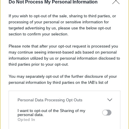
Newz Pennsylvania
Do Not Process My Personal Information
Newz Illinois
If you wish to opt-out of the sale, sharing to third parties, or
Newz Ohio
processing of your personal or sensitive information for
Gameland
targeted advertising by us, please use the below opt-out
Hig Tech Mag
section to confirm your selection.
Scoop Mag
Please note that after your opt-out request is processed you
Lgbtqia News
may continue seeing interest-based ads based on personal
Motors Magazine 365
information utilized by us or personal information disclosed to
Day Travel 365
third parties prior to your opt-out.
Home Magazine 365
You may separately opt-out of the further disclosure of your
Cineverse Magazine
personal information by third parties on the IAB’s list of
SecondHomeMagazine
downstream participants.
Personal Data Processing Opt Outs
This information may also be disclosed by us to third parties
on the IAB’s List of Downstream Participants that may further
I want to opt-out of the Sharing of my
disclose it to other third parties.
personal data.
Francia
Opted In
Please note that this website/app uses one or more Google
InvestirMag
services and may gather and store information including but