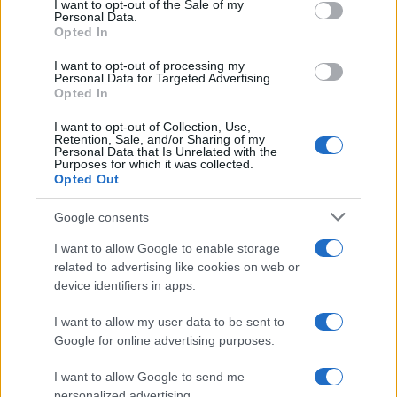
I want to opt-out of the Sale of my
Personal Data.
not limited to your visit or usage behaviour. You may click to
Opted In
Germania
grant or deny consent to Google and its third-party tags to
use your data for below specified purposes in below Google
I want to opt-out of processing my
Investieren24
consent section.
Personal Data for Targeted Advertising.
Opted In
UK
I want to opt-out of Collection, Use,
Retention, Sale, and/or Sharing of my
News Hub UK
Personal Data that Is Unrelated with the
Purposes for which it was collected.
Lgbtq News
Opted Out
Olanda
Google consents
I want to allow Google to enable storage
Investeren 24
related to advertising like cookies on web or
NL Newz
device identifiers in apps.
I want to allow my user data to be sent to
Google for online advertising purposes.
I want to allow Google to send me
personalized advertising.