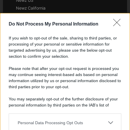
Newz US
Newz California
Newz Texas
Newz Florida
Do Not Process My Personal Information
Newz New York
If you wish to opt-out of the sale, sharing to third parties, or
Newz Pennsylvania
processing of your personal or sensitive information for
Newz Illinois
targeted advertising by us, please use the below opt-out
Newz Ohio
section to confirm your selection.
Gameland
Please note that after your opt-out request is processed you
Hig Tech Mag
may continue seeing interest-based ads based on personal
Scoop Mag
information utilized by us or personal information disclosed to
Lgbtqia News
third parties prior to your opt-out.
Motors Magazine 365
You may separately opt-out of the further disclosure of your
Day Travel 365
personal information by third parties on the IAB’s list of
Home Magazine 365
downstream participants.
Cineverse Magazine
Personal Data Processing Opt Outs
This information may also be disclosed by us to third parties
SecondHomeMagazine
on the IAB’s List of Downstream Participants that may further