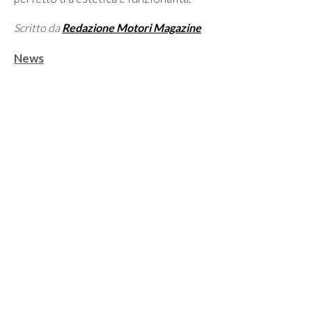
Scritto da
Redazione Motori Magazine
Categorie
News