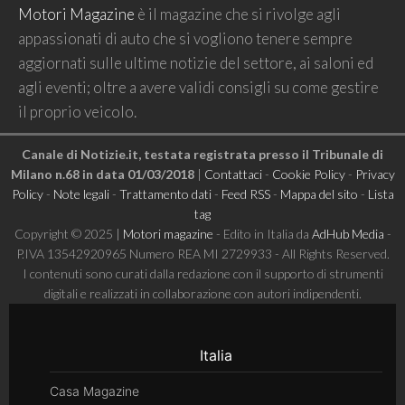
Motori Magazine
è il magazine che si rivolge agli
appassionati di auto che si vogliono tenere sempre
aggiornati sulle ultime notizie del settore, ai saloni ed
agli eventi; oltre a avere validi consigli su come gestire
il proprio veicolo.
Canale di Notizie.it, testata registrata presso il Tribunale di
Milano n.68 in data 01/03/2018
|
Contattaci
-
Cookie Policy
-
Privacy
Policy
-
Note legali
-
Trattamento dati
-
Feed RSS
-
Mappa del sito
-
Lista
tag
Copyright © 2025 |
Motori magazine
- Edito in Italia da
AdHub Media
-
P.IVA 13542920965 Numero REA MI 2729933 - All Rights Reserved.
I contenuti sono curati dalla redazione con il supporto di strumenti
digitali e realizzati in collaborazione con autori indipendenti.
Italia
Casa Magazine