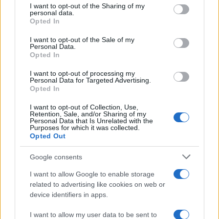
I want to opt-out of the Sharing of my
disclose it to other third parties.
personal data.
Opted In
Please note that this website/app uses one or more Google
services and may gather and store information including but
I want to opt-out of the Sale of my
Francia
Personal Data.
not limited to your visit or usage behaviour. You may click to
Opted In
grant or deny consent to Google and its third-party tags to
InvestirMag
use your data for below specified purposes in below Google
I want to opt-out of processing my
consent section.
Personal Data for Targeted Advertising.
Germania
Opted In
Investieren24
I want to opt-out of Collection, Use,
Retention, Sale, and/or Sharing of my
Personal Data that Is Unrelated with the
UK
Purposes for which it was collected.
Opted Out
News Hub UK
Google consents
Lgbtq News
I want to allow Google to enable storage
Olanda
related to advertising like cookies on web or
device identifiers in apps.
Investeren 24
I want to allow my user data to be sent to
NL Newz