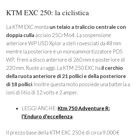
KTM EXC 250: la ciclistica
La KTM EXC monta
un telaio a traliccio centrale con
doppia culla
acciaio 25CrMo4. La sospensione
anteriore WP USD Xplor a steli rovesciati da 48 mm
mentre la posteriore è un monoammortizzatore PDS
WP. Freni a disco anteriore di 260 mm e posteriore di
220 mm. Ruote a raggi. La KTM 250 EXC ha
il cerchio
della ruota anteriore di 21 pollici e della posteriore
di 18 pollici
. Inoltre questa moto possiede una batteria a
ioni di litio di 12 volts e 2 amper.
LEGGI ANCHE:
Ktm 750 Adventure R:
l’Enduro d’eccellenza
Il prezzo base della KTM EXC 250 è di circa 9.000 €