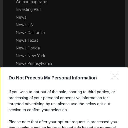
Womanmagazine
Investing Plus
Newz
Newz US
Newz California
Newz Texas
Newz Florida
Newz New York
Newz Pennsylvania
Newz Illinois
Do Not Process My Personal Information
Newz Ohio
Gameland
If you wish to opt-out of the sale, sharing to third parties, or
Hig Tech Mag
processing of your personal or sensitive information for
Scoop Mag
targeted advertising by us, please use the below opt-out
Lgbtqia News
section to confirm your selection.
Motors Magazine 365
Please note that after your opt-out request is processed you
Day Travel 365
may continue seeing interest-based ads based on personal