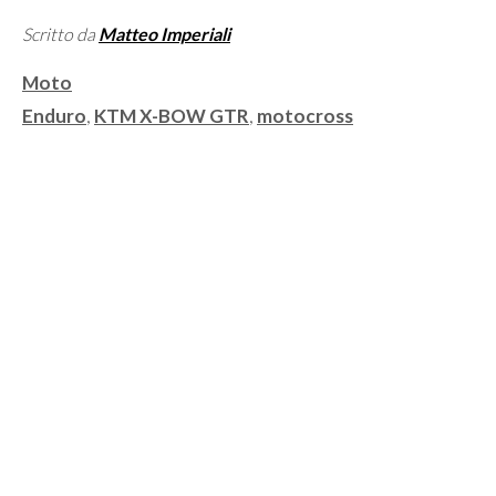
Scritto da
Matteo Imperiali
Categorie
Moto
Tag
Enduro
,
KTM X-BOW GTR
,
motocross