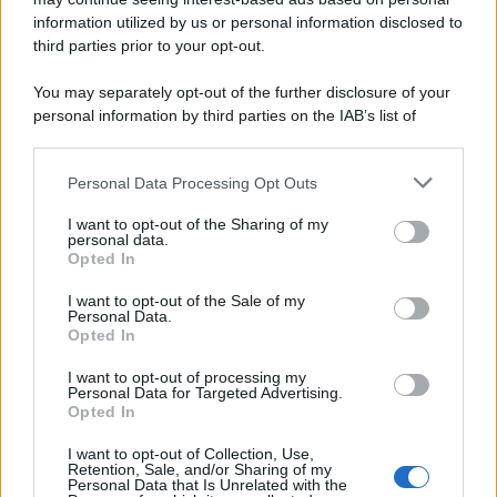
Home Magazine 365
information utilized by us or personal information disclosed to
third parties prior to your opt-out.
Cineverse Magazine
SecondHomeMagazine
You may separately opt-out of the further disclosure of your
personal information by third parties on the IAB’s list of
downstream participants.
Personal Data Processing Opt Outs
Francia
This information may also be disclosed by us to third parties
on the IAB’s List of Downstream Participants that may further
I want to opt-out of the Sharing of my
InvestirMag
disclose it to other third parties.
personal data.
Opted In
Please note that this website/app uses one or more Google
Germania
services and may gather and store information including but
I want to opt-out of the Sale of my
Personal Data.
not limited to your visit or usage behaviour. You may click to
Investieren24
Opted In
grant or deny consent to Google and its third-party tags to
use your data for below specified purposes in below Google
I want to opt-out of processing my
UK
consent section.
Personal Data for Targeted Advertising.
Opted In
News Hub UK
I want to opt-out of Collection, Use,
Lgbtq News
Retention, Sale, and/or Sharing of my
Personal Data that Is Unrelated with the