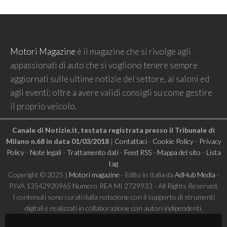
Motori Magazine
è il magazine che si rivolge agli
appassionati di auto che si vogliono tenere sempre
aggiornati sulle ultime notizie del settore, ai saloni ed
agli eventi; oltre a avere validi consigli su come gestire
il proprio veicolo.
Canale di Notizie.it, testata registrata presso il Tribunale di
Milano n.68 in data 01/03/2018
|
Contattaci
-
Cookie Policy
-
Privacy
Policy
-
Note legali
-
Trattamento dati
-
Feed RSS
-
Mappa del sito
-
Lista
tag
Copyright © 2025 |
Motori magazine
- Edito in Italia da
AdHub Media
-
P.IVA 13542920965 Numero REA MI 2729933 - All Rights Reserved.
I contenuti sono curati dalla redazione con il supporto di strumenti
digitali e realizzati in collaborazione con autori indipendenti.