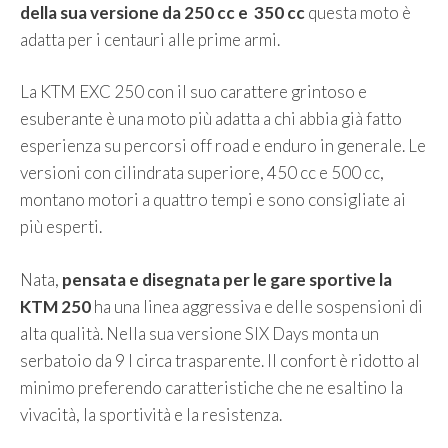
della sua versione da 250 cc e 350 cc
questa moto è
adatta per i centauri alle prime armi.
La KTM EXC 250 con il suo carattere grintoso e
esuberante è una moto più adatta a chi abbia già fatto
esperienza su percorsi off road e enduro in generale. Le
versioni con cilindrata superiore, 450 cc e 500 cc,
montano motori a quattro tempi e sono consigliate ai
più esperti.
Nata,
pensata e disegnata per le gare sportive la
KTM 250
ha una linea aggressiva e delle sospensioni di
alta qualità. Nella sua versione SIX Days monta un
serbatoio da 9 l circa trasparente. Il confort è ridotto al
minimo preferendo caratteristiche che ne esaltino la
vivacità, la sportività e la resistenza.