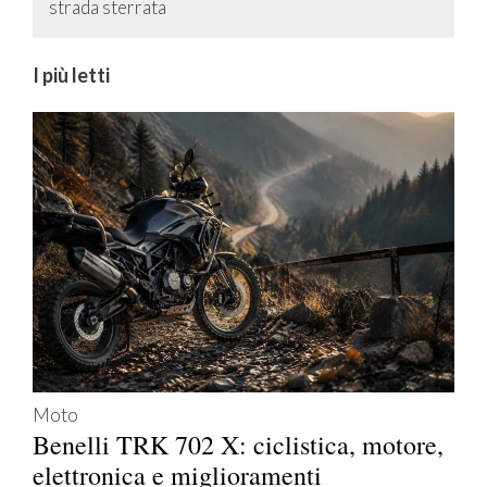
strada sterrata
I più letti
Moto
Benelli TRK 702 X: ciclistica, motore,
elettronica e miglioramenti