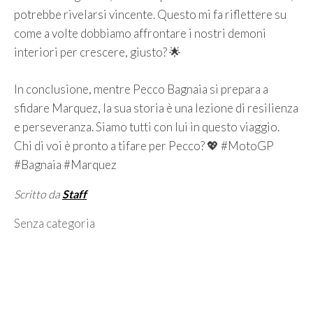
potrebbe rivelarsi vincente. Questo mi fa riflettere su
come a volte dobbiamo affrontare i nostri demoni
interiori per crescere, giusto? 🌟
In conclusione, mentre Pecco Bagnaia si prepara a
sfidare Marquez, la sua storia è una lezione di resilienza
e perseveranza. Siamo tutti con lui in questo viaggio.
Chi di voi è pronto a tifare per Pecco? 💖 #MotoGP
#Bagnaia #Marquez
Scritto da
Staff
Categorie
Senza categoria