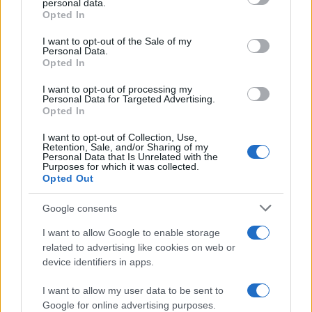
personal data.
Francia
Opted In
Please note that this website/app uses one or more Google
services and may gather and store information including but
I want to opt-out of the Sale of my
InvestirMag
Personal Data.
not limited to your visit or usage behaviour. You may click to
Opted In
grant or deny consent to Google and its third-party tags to
Germania
use your data for below specified purposes in below Google
I want to opt-out of processing my
consent section.
Personal Data for Targeted Advertising.
Investieren24
Opted In
UK
I want to opt-out of Collection, Use,
Retention, Sale, and/or Sharing of my
Personal Data that Is Unrelated with the
News Hub UK
Purposes for which it was collected.
Opted Out
Lgbtq News
Google consents
Olanda
I want to allow Google to enable storage
Investeren 24
related to advertising like cookies on web or
device identifiers in apps.
NL Newz
I want to allow my user data to be sent to
Google for online advertising purposes.