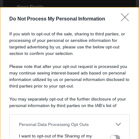
Newz Florida
Newz New York
Do Not Process My Personal Information
Newz Pennsylvania
Newz Illinois
If you wish to opt-out of the sale, sharing to third parties, or
Newz Ohio
processing of your personal or sensitive information for
targeted advertising by us, please use the below opt-out
Gameland
section to confirm your selection.
Hig Tech Mag
Scoop Mag
Please note that after your opt-out request is processed you
may continue seeing interest-based ads based on personal
Lgbtqia News
information utilized by us or personal information disclosed to
Motors Magazine 365
third parties prior to your opt-out.
Day Travel 365
Home Magazine 365
You may separately opt-out of the further disclosure of your
personal information by third parties on the IAB’s list of
Cineverse Magazine
downstream participants.
SecondHomeMagazine
Personal Data Processing Opt Outs
This information may also be disclosed by us to third parties
on the IAB’s List of Downstream Participants that may further
I want to opt-out of the Sharing of my
disclose it to other third parties.