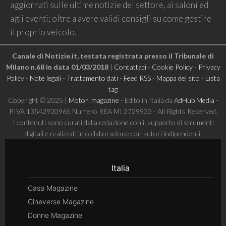
aggiornati sulle ultime notizie del settore, ai saloni ed
agli eventi; oltre a avere validi consigli su come gestire
il proprio veicolo.
Canale di Notizie.it, testata registrata presso il Tribunale di
Milano n.68 in data 01/03/2018
|
Contattaci
-
Cookie Policy
-
Privacy
Policy
-
Note legali
-
Trattamento dati
-
Feed RSS
-
Mappa del sito
-
Lista
tag
Copyright © 2025 |
Motori magazine
- Edito in Italia da
AdHub Media
-
P.IVA 13542920965 Numero REA MI 2729933 - All Rights Reserved.
I contenuti sono curati dalla redazione con il supporto di strumenti
digitali e realizzati in collaborazione con autori indipendenti.
Italia
Casa Magazine
Cineverse Magazine
Donne Magazine