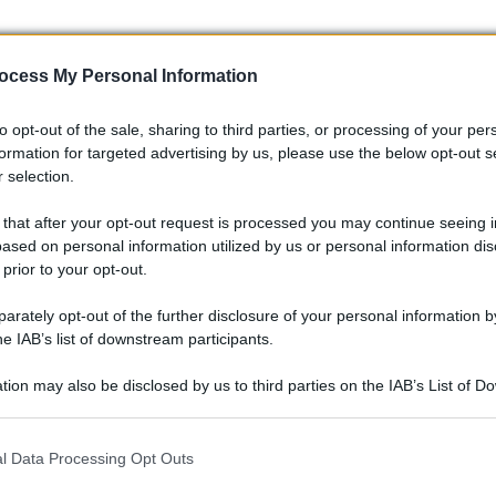
ocess My Personal Information
itica e sociale, la faida tra Musk e Trump rappresenta un
o avere ripercussioni significative sul mercato. Mentre i du
to opt-out of the sale, sharing to third parties, or processing of your per
 il futuro di Tesla appare sempre più incerto. La questione
formation for targeted advertising by us, please use the below opt-out s
 selection.
cente tensione e quali saranno le conseguenze per l’industria
 that after your opt-out request is processed you may continue seeing i
ased on personal information utilized by us or personal information dis
 prior to your opt-out.
rately opt-out of the further disclosure of your personal information by
he IAB’s list of downstream participants.
tion may also be disclosed by us to third parties on the IAB’s List of 
 that may further disclose it to other third parties.
 that this website/app uses one or more Google services and may gath
l Data Processing Opt Outs
including but not limited to your visit or usage behaviour. You may click 
 to Google and its third-party tags to use your data for below specifi