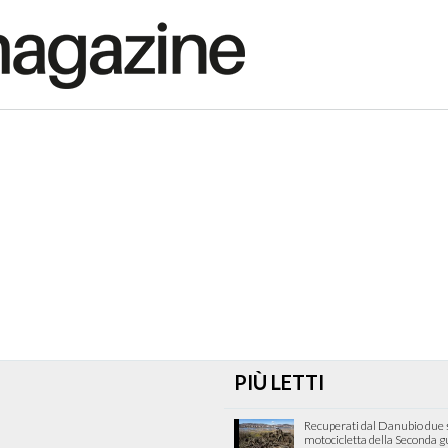
PIÙ LETTI
Recuperati dal Danubio due s
motocicletta della Seconda 