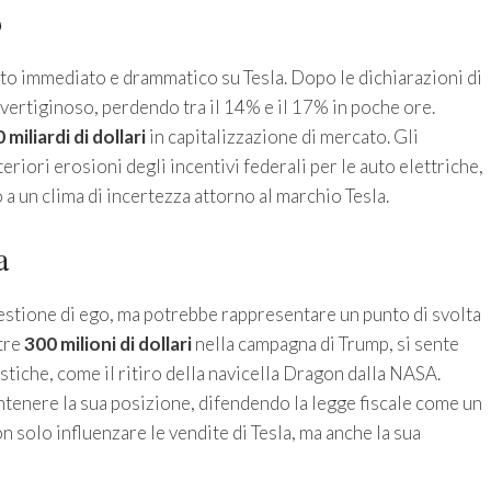
o
tto immediato e drammatico su Tesla. Dopo le dichiarazioni di
o vertiginoso, perdendo tra il 14% e il 17% in poche ore.
 miliardi di dollari
in capitalizzazione di mercato. Gli
teriori erosioni degli incentivi federali per le auto elettriche,
 un clima di incertezza attorno al marchio Tesla.
a
estione di ego, ma potrebbe rappresentare un punto di svolta
ltre
300 milioni di dollari
nella campagna di Trump, si sente
stiche, come il ritiro della navicella Dragon dalla NASA.
tenere la sua posizione, difendendo la legge fiscale come un
solo influenzare le vendite di Tesla, ma anche la sua