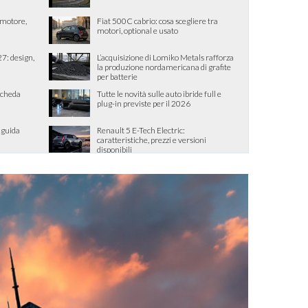
, motore,
Fiat 500C cabrio: cosa scegliere tra
motori, optional e usato
7: design,
L’acquisizione di Lomiko Metals rafforza
la produzione nordamericana di grafite
per batterie
scheda
Tutte le novità sulle auto ibride full e
plug-in previste per il 2026
 guida
Renault 5 E-Tech Electric:
caratteristiche, prezzi e versioni
disponibili