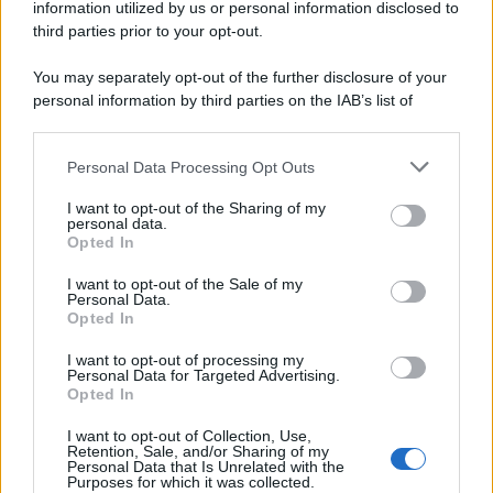
information utilized by us or personal information disclosed to
Home Magazine 365
third parties prior to your opt-out.
Cineverse Magazine
You may separately opt-out of the further disclosure of your
SecondHomeMagazine
personal information by third parties on the IAB’s list of
downstream participants.
Personal Data Processing Opt Outs
This information may also be disclosed by us to third parties
Francia
on the IAB’s List of Downstream Participants that may further
I want to opt-out of the Sharing of my
disclose it to other third parties.
personal data.
InvestirMag
Opted In
Please note that this website/app uses one or more Google
services and may gather and store information including but
I want to opt-out of the Sale of my
Germania
Personal Data.
not limited to your visit or usage behaviour. You may click to
Opted In
grant or deny consent to Google and its third-party tags to
Investieren24
use your data for below specified purposes in below Google
I want to opt-out of processing my
consent section.
Personal Data for Targeted Advertising.
UK
Opted In
News Hub UK
I want to opt-out of Collection, Use,
Retention, Sale, and/or Sharing of my
Lgbtq News
Personal Data that Is Unrelated with the
Purposes for which it was collected.