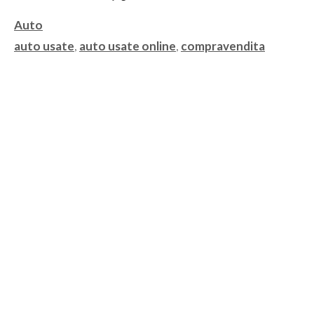
Categorie
Auto
Tag
auto usate
,
auto usate online
,
compravendita