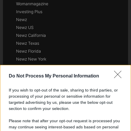
Womanmagazine
Investing Plus
Newz
Newz US
Newz California
Newz Texas
Newz Florida
Newz New York
Newz Pennsylvania
Newz Illinois
Do Not Process My Personal Information
Newz Ohio
If you wish to opt-out of the sale, sharing to third parties, or
Gameland
processing of your personal or sensitive information for
Hig Tech Mag
targeted advertising by us, please use the below opt-out
Scoop Mag
section to confirm your selection.
Lgbtqia News
Please note that after your opt-out request is processed you
Motors Magazine 365
may continue seeing interest-based ads based on personal
Day Travel 365