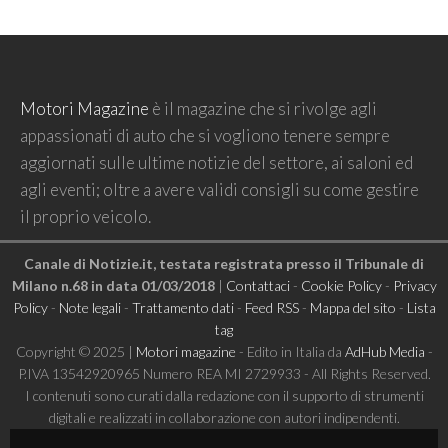
Motori Magazine
è il magazine che si rivolge agli
appassionati di auto che si vogliono tenere sempre
aggiornati sulle ultime notizie del settore, ai saloni ed
agli eventi; oltre a avere validi consigli su come gestire
il proprio veicolo.
Canale di Notizie.it, testata registrata presso il Tribunale di
Milano n.68 in data 01/03/2018
|
Contattaci
-
Cookie Policy
-
Privacy
Policy
-
Note legali
-
Trattamento dati
-
Feed RSS
-
Mappa del sito
-
Lista
tag
Copyright © 2025 |
Motori magazine
- Edito in Italia da
AdHub Media
-
P.IVA 13542920965 Numero REA MI 2729933 - All Rights Reserved.
I contenuti sono curati dalla redazione con il supporto di strumenti
digitali e realizzati in collaborazione con autori indipendenti.