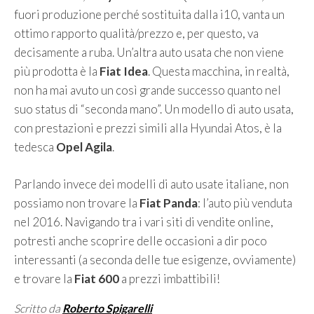
fuori produzione perché sostituita dalla i10, vanta un
ottimo rapporto qualità/prezzo e, per questo, va
decisamente a ruba. Un’altra auto usata che non viene
più prodotta è la
Fiat Idea
. Questa macchina, in realtà,
non ha mai avuto un così grande successo quanto nel
suo status di “seconda mano”. Un modello di auto usata,
con prestazioni e prezzi simili alla Hyundai Atos, è la
tedesca
Opel Agila
.
Parlando invece dei modelli di auto usate italiane, non
possiamo non trovare la
Fiat Panda
: l’auto più venduta
nel 2016. Navigando tra i vari siti di vendite online,
potresti anche scoprire delle occasioni a dir poco
interessanti (a seconda delle tue esigenze, ovviamente)
e trovare la
Fiat 600
a prezzi imbattibili!
Scritto da
Roberto Spigarelli