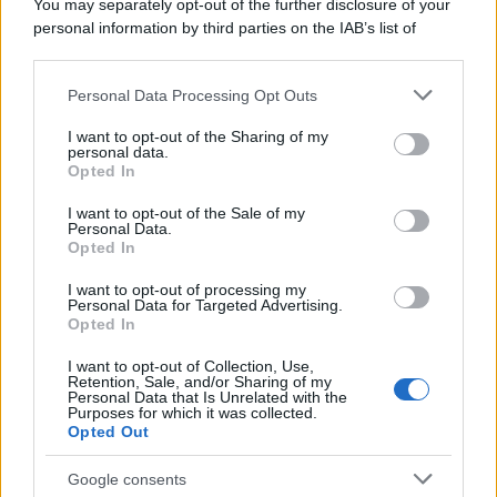
You may separately opt-out of the further disclosure of your
personal information by third parties on the IAB’s list of
Cineverse Magazine
downstream participants.
SecondHomeMagazine
Personal Data Processing Opt Outs
This information may also be disclosed by us to third parties
on the IAB’s List of Downstream Participants that may further
I want to opt-out of the Sharing of my
disclose it to other third parties.
personal data.
Francia
Opted In
Please note that this website/app uses one or more Google
services and may gather and store information including but
InvestirMag
I want to opt-out of the Sale of my
Personal Data.
not limited to your visit or usage behaviour. You may click to
Opted In
grant or deny consent to Google and its third-party tags to
Germania
use your data for below specified purposes in below Google
I want to opt-out of processing my
consent section.
Personal Data for Targeted Advertising.
Investieren24
Opted In
UK
I want to opt-out of Collection, Use,
Retention, Sale, and/or Sharing of my
Personal Data that Is Unrelated with the
News Hub UK
Purposes for which it was collected.
Opted Out
Lgbtq News
Google consents
Olanda