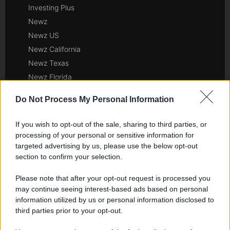
Investing Plus
Newz
Newz US
Newz California
Newz Texas
Newz Florida
Newz New York
Do Not Process My Personal Information
Newz Pennsylvania
Newz Illinois
If you wish to opt-out of the sale, sharing to third parties, or
Newz Ohio
processing of your personal or sensitive information for
targeted advertising by us, please use the below opt-out
Gameland
section to confirm your selection.
Hig Tech Mag
Scoop Mag
Please note that after your opt-out request is processed you
Lgbtqia News
may continue seeing interest-based ads based on personal
information utilized by us or personal information disclosed to
Motors Magazine 365
third parties prior to your opt-out.
Day Travel 365
Home Magazine 365