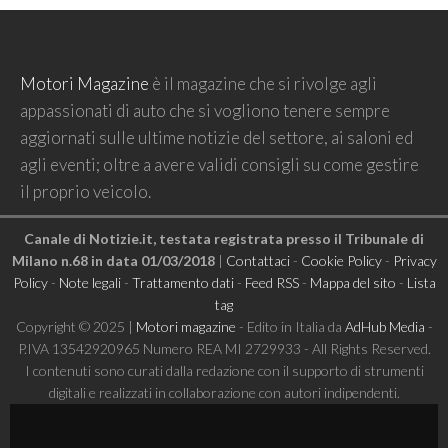
Motori Magazine
è il magazine che si rivolge agli
appassionati di auto che si vogliono tenere sempre
aggiornati sulle ultime notizie del settore, ai saloni ed
agli eventi; oltre a avere validi consigli su come gestire
il proprio veicolo.
Canale di Notizie.it, testata registrata presso il Tribunale di
Milano n.68 in data 01/03/2018
|
Contattaci
-
Cookie Policy
-
Privacy
Policy
-
Note legali
-
Trattamento dati
-
Feed RSS
-
Mappa del sito
-
Lista
tag
Copyright © 2025 |
Motori magazine
- Edito in Italia da
AdHub Media
-
P.IVA 13542920965 Numero REA MI 2729933 - All Rights Reserved.
I contenuti sono curati dalla redazione con il supporto di strumenti
digitali e realizzati in collaborazione con autori indipendenti.