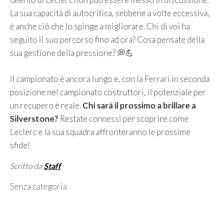
La sua capacità di autocritica, sebbene a volte eccessiva,
è anche ciò che lo spinge a migliorare. Chi di voi ha
seguito il suo percorso fino ad ora? Cosa pensate della
sua gestione della pressione? 💭💪
Il campionato è ancora lungo e, con la Ferrari in seconda
posizione nel campionato costruttori, il potenziale per
un recupero è reale.
Chi sarà il prossimo a brillare a
Silverstone?
Restate connessi per scoprire come
Leclerc e la sua squadra affronteranno le prossime
sfide!
Scritto da
Staff
Categorie
Senza categoria