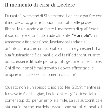
Il momento di crisi di Leclerc
Durante il weekend di Silverstone, Leclerc è partito con
il morale alto, grazie ai buoni risultati delle prove
libere. Ma quando è arrivato il momento di qualificarsi,
il suo umore è cambiato radicalmente.
“Horrible”
, ha
ammesso a fine sessione, lasciandosi andare a
un’autocritica che ha risuonato tra i fan e gli esperti. La
sua frustrazione è palpabile, e ci fa riflettere su quanto
possa essere difficile per un pilota gestire la pressione.
Chi di noi non si è mai trovato a dover affrontare le
proprie insicurezze in momenti cruciali?
Questo non è un episodio isolato. Nel 2019, mentre si
trovava in Azerbaigian, Leclerc si era già etichettato
come “stupido” per un errore simile. La sua autocritica è
sia una forza che una debolezza, come ha sottolineato il