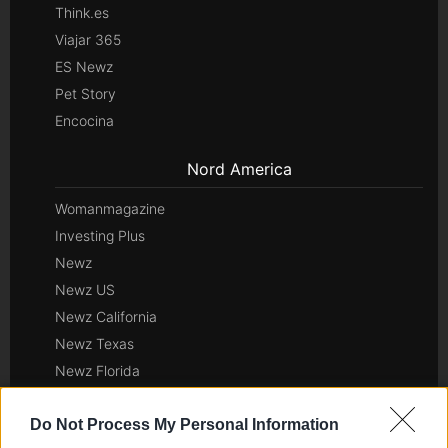
Think.es
Viajar 365
ES Newz
Pet Story
Encocina
Nord America
Womanmagazine
Investing Plus
Newz
Newz US
Newz California
Newz Texas
Newz Florida
Newz New York
Newz Pennsylvania
Do Not Process My Personal Information