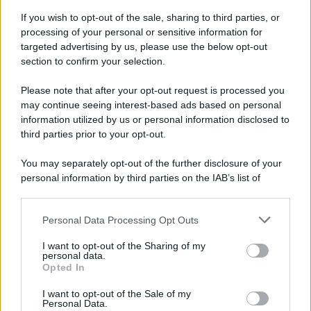
Newz Illinois
If you wish to opt-out of the sale, sharing to third parties, or
Newz Ohio
processing of your personal or sensitive information for
Gameland
targeted advertising by us, please use the below opt-out
Hig Tech Mag
section to confirm your selection.
Scoop Mag
Please note that after your opt-out request is processed you
Lgbtqia News
may continue seeing interest-based ads based on personal
Motors Magazine 365
information utilized by us or personal information disclosed to
Day Travel 365
third parties prior to your opt-out.
Home Magazine 365
You may separately opt-out of the further disclosure of your
Cineverse Magazine
personal information by third parties on the IAB’s list of
SecondHomeMagazine
downstream participants.
Personal Data Processing Opt Outs
This information may also be disclosed by us to third parties
on the IAB’s List of Downstream Participants that may further
I want to opt-out of the Sharing of my
disclose it to other third parties.
personal data.
Francia
Opted In
Please note that this website/app uses one or more Google
InvestirMag
services and may gather and store information including but
I want to opt-out of the Sale of my
Personal Data.
not limited to your visit or usage behaviour. You may click to