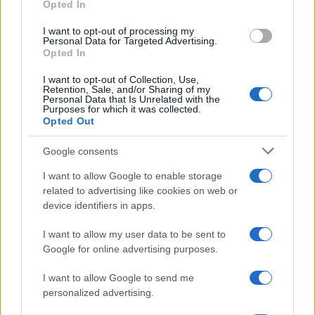
Opted In
Germania
grant or deny consent to Google and its third-party tags to
use your data for below specified purposes in below Google
I want to opt-out of processing my
Investieren24
consent section.
Personal Data for Targeted Advertising.
Opted In
UK
I want to opt-out of Collection, Use,
Retention, Sale, and/or Sharing of my
News Hub UK
Personal Data that Is Unrelated with the
Purposes for which it was collected.
Lgbtq News
Opted Out
Olanda
Google consents
I want to allow Google to enable storage
Investeren 24
related to advertising like cookies on web or
NL Newz
device identifiers in apps.
I want to allow my user data to be sent to
Google for online advertising purposes.
I want to allow Google to send me
personalized advertising.