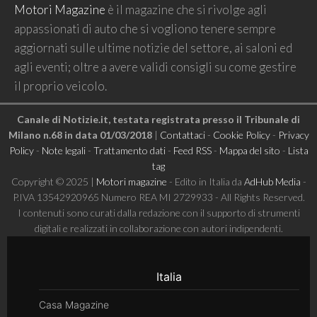
Motori Magazine
è il magazine che si rivolge agli
appassionati di auto che si vogliono tenere sempre
aggiornati sulle ultime notizie del settore, ai saloni ed
agli eventi; oltre a avere validi consigli su come gestire
il proprio veicolo.
Canale di Notizie.it, testata registrata presso il Tribunale di
Milano n.68 in data 01/03/2018
|
Contattaci
-
Cookie Policy
-
Privacy
Policy
-
Note legali
-
Trattamento dati
-
Feed RSS
-
Mappa del sito
-
Lista
tag
Copyright © 2025 |
Motori magazine
- Edito in Italia da
AdHub Media
-
P.IVA 13542920965 Numero REA MI 2729933 - All Rights Reserved.
I contenuti sono curati dalla redazione con il supporto di strumenti
digitali e realizzati in collaborazione con autori indipendenti.
Italia
Casa Magazine