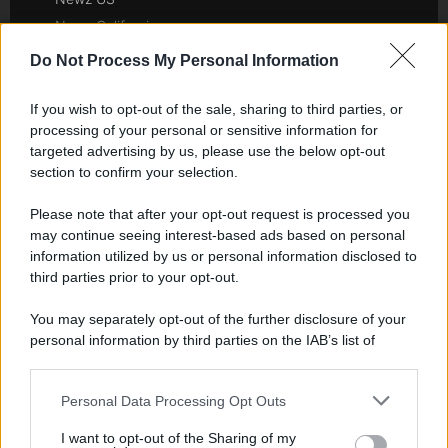
Newz California
Newz Texas
Do Not Process My Personal Information
Newz Florida
Newz New York
If you wish to opt-out of the sale, sharing to third parties, or
processing of your personal or sensitive information for
Newz Pennsylvania
targeted advertising by us, please use the below opt-out
Newz Illinois
section to confirm your selection.
Newz Ohio
Please note that after your opt-out request is processed you
Gameland
may continue seeing interest-based ads based on personal
Hig Tech Mag
information utilized by us or personal information disclosed to
Scoop Mag
third parties prior to your opt-out.
Lgbtqia News
You may separately opt-out of the further disclosure of your
Motors Magazine 365
personal information by third parties on the IAB’s list of
Day Travel 365
downstream participants.
Home Magazine 365
Personal Data Processing Opt Outs
This information may also be disclosed by us to third parties
Cineverse Magazine
on the IAB’s List of Downstream Participants that may further
SecondHomeMagazine
I want to opt-out of the Sharing of my
disclose it to other third parties.