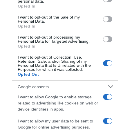
personal data.
Opted In
Please note that this website/app uses one or more Google
services and may gather and store information including but
I want to opt-out of the Sale of my
Personal Data.
not limited to your visit or usage behaviour. You may click to
Francia
Opted In
grant or deny consent to Google and its third-party tags to
use your data for below specified purposes in below Google
InvestirMag
I want to opt-out of processing my
consent section.
Personal Data for Targeted Advertising.
Opted In
Germania
I want to opt-out of Collection, Use,
Investieren24
Retention, Sale, and/or Sharing of my
Personal Data that Is Unrelated with the
Purposes for which it was collected.
UK
Opted Out
News Hub UK
Google consents
Lgbtq News
I want to allow Google to enable storage
related to advertising like cookies on web or
Olanda
device identifiers in apps.
Investeren 24
I want to allow my user data to be sent to
Google for online advertising purposes.
NL Newz