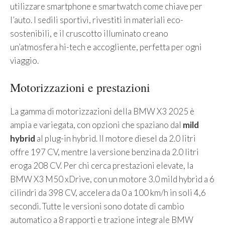
utilizzare smartphone e smartwatch come chiave per
l’auto. I sedili sportivi, rivestiti in materiali eco-
sostenibili, e il cruscotto illuminato creano
un’atmosfera hi-tech e accogliente, perfetta per ogni
viaggio.
Motorizzazioni e prestazioni
La gamma di motorizzazioni della BMW X3 2025 è
ampia e variegata, con opzioni che spaziano dal
mild
hybrid
al plug-in hybrid. Il motore diesel da 2.0 litri
offre 197 CV, mentre la versione benzina da 2.0 litri
eroga 208 CV. Per chi cerca prestazioni elevate, la
BMW X3 M50 xDrive, con un motore 3.0 mild hybrid a 6
cilindri da 398 CV, accelera da 0 a 100 km/h in soli 4,6
secondi. Tutte le versioni sono dotate di cambio
automatico a 8 rapporti e trazione integrale BMW