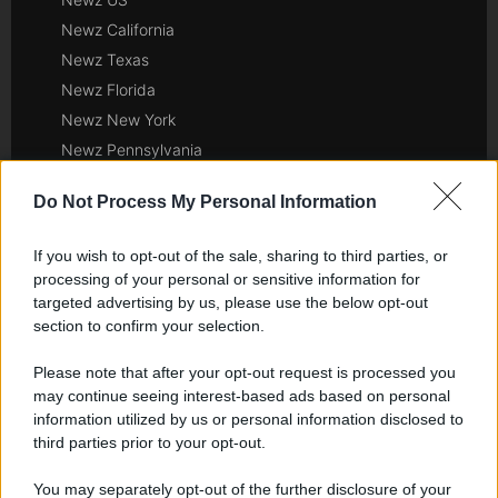
Newz California
Newz Texas
Newz Florida
Newz New York
Newz Pennsylvania
Newz Illinois
Do Not Process My Personal Information
Newz Ohio
Gameland
If you wish to opt-out of the sale, sharing to third parties, or
Hig Tech Mag
processing of your personal or sensitive information for
Scoop Mag
targeted advertising by us, please use the below opt-out
section to confirm your selection.
Lgbtqia News
Motors Magazine 365
Please note that after your opt-out request is processed you
Day Travel 365
may continue seeing interest-based ads based on personal
Home Magazine 365
information utilized by us or personal information disclosed to
third parties prior to your opt-out.
Cineverse Magazine
SecondHomeMagazine
You may separately opt-out of the further disclosure of your