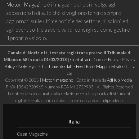
Motori Magazine
è il magazine che si rivolge agli
appassionati di auto che si vogliono tenere sempre
aggiornati sulle ultime notizie del settore, ai saloni ed
agli eventi; oltre a avere validi consigli su come gestire
il proprio veicolo.
Canale di Notizie.it, testata registrata presso il Tribunale di
Milano n.68 in data 01/03/2018
|
Contattaci
-
Cookie Policy
-
Privacy
Policy
-
Note legali
-
Trattamento dati
-
Feed RSS
-
Mappa del sito
-
Lista
tag
Copyright © 2025 |
Motori magazine
- Edito in Italia da
AdHub Media
-
P.IVA 13542920965 Numero REA MI 2729933 - All Rights Reserved.
I contenuti sono curati dalla redazione con il supporto di strumenti
digitali e realizzati in collaborazione con autori indipendenti.
Italia
Casa Magazine