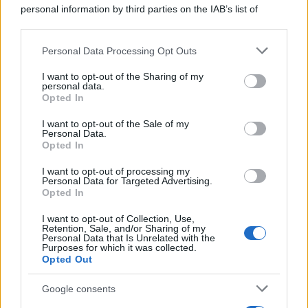
personal information by third parties on the IAB’s list of
downstream participants.
Personal Data Processing Opt Outs
This information may also be disclosed by us to third parties
Francia
on the IAB’s List of Downstream Participants that may further
I want to opt-out of the Sharing of my
disclose it to other third parties.
InvestirMag
personal data.
Opted In
Please note that this website/app uses one or more Google
Germania
services and may gather and store information including but
I want to opt-out of the Sale of my
Personal Data.
not limited to your visit or usage behaviour. You may click to
Investieren24
Opted In
grant or deny consent to Google and its third-party tags to
use your data for below specified purposes in below Google
I want to opt-out of processing my
UK
consent section.
Personal Data for Targeted Advertising.
Opted In
News Hub UK
I want to opt-out of Collection, Use,
Lgbtq News
Retention, Sale, and/or Sharing of my
Personal Data that Is Unrelated with the
Purposes for which it was collected.
Olanda
Opted Out
Investeren 24
Google consents
NL Newz