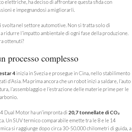
o elettriche, ha deciso di affrontare questa sfida con
ssioni e impegnandosi a migliorarli.
svolta nel settore automotive. Non si tratta solo di
a ridurre l’impatto ambientale di ogni fase della produzione.
ra ottenuti?
 un processo complesso
estar 4
inizia in Svezia e prosegue in Cina, nello stabilimento
ti d’Asia. Ma prima ancora che un robot inizi a saldare, l’auto
ura, l’assemblaggio e l’estrazione delle materie prime per le
carbonio.
 4 Dual Motor ha un’impronta di
20,7 tonnellate di CO₂
ca. Un SUV termico comparabile emette tra le 8 e le 14
ermica si raggiunge dopo circa 30-50.000 chilometri di guida, a