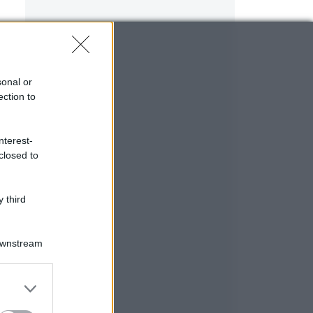
sonal or
ection to
nterest-
closed to
 third
Downstream
er and store
to grant or
ed purposes