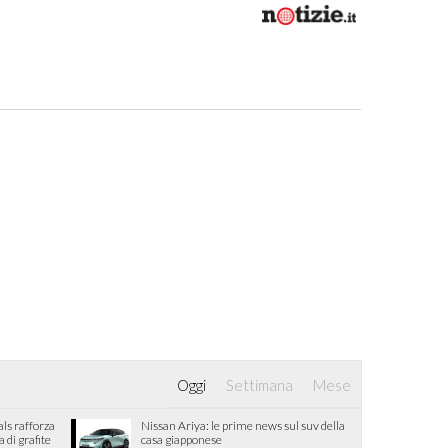
Oggi
Settimana
Mese
als rafforza
Nissan Ariya: le prime news sul suv della
di grafite
casa giapponese