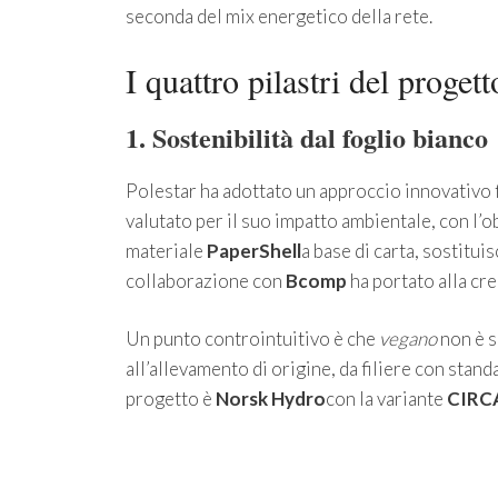
seconda del mix energetico della rete.
I quattro pilastri del progett
1. Sostenibilità dal foglio bianco
Polestar ha adottato un approccio innovativo 
valutato per il suo impatto ambientale, con l’ob
materiale
PaperShell
a base di carta, sostituis
collaborazione con
Bcomp
ha portato alla cre
Un punto controintuitivo è che
vegano
non è 
all’allevamento di origine, da filiere con stand
progetto è
Norsk Hydro
con la variante
CIRC