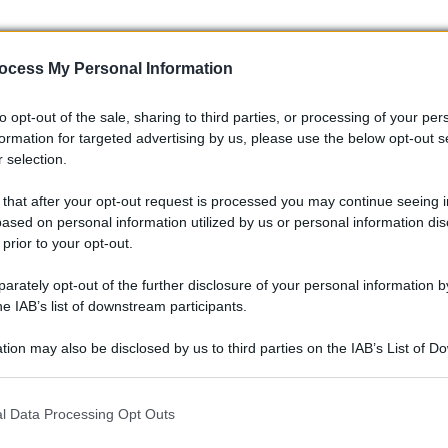
ocess My Personal Information
to opt-out of the sale, sharing to third parties, or processing of your per
formation for targeted advertising by us, please use the below opt-out s
 selection.
 that after your opt-out request is processed you may continue seeing i
ased on personal information utilized by us or personal information dis
 prior to your opt-out.
rately opt-out of the further disclosure of your personal information by
he IAB’s list of downstream participants.
meno impattante del precedente. La
Polestar 5
ha un’impronta
tion may also be disclosed by us to third parties on the IAB’s List of 
 telaio da fonderie a elettricità rinnovabile e il 13% riciclato.
 that may further disclose it to other third parties.
 in partnership con
Circulor
garantendo la conformità alle linee
 that this website/app uses one or more Google services and may gath
l Data Processing Opt Outs
including but not limited to your visit or usage behaviour. You may click 
 to Google and its third-party tags to use your data for below specifi