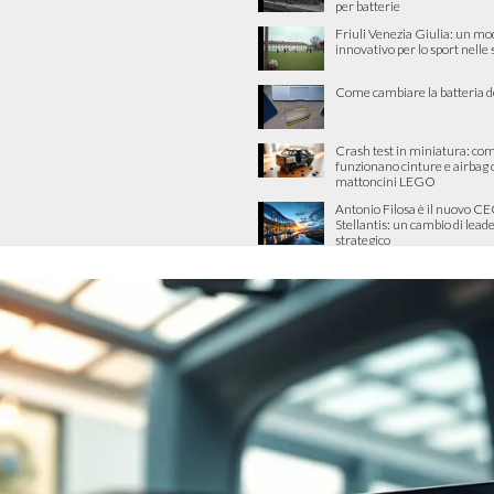
per batterie
Friuli Venezia Giulia: un mo
innovativo per lo sport nelle
Come cambiare la batteria d
Crash test in miniatura: co
funzionano cinture e airbag 
mattoncini LEGO
Antonio Filosa è il nuovo CE
Stellantis: un cambio di lead
strategico