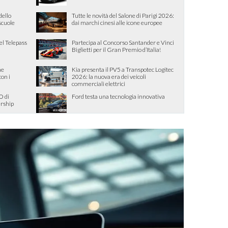
dello
Tutte le novità del Salone di Parigi 2026:
 scuole
dai marchi cinesi alle icone europee
el Telepass
Partecipa al Concorso Santander e Vinci
Biglietti per il Gran Premio d’Italia!
me
Kia presenta il PV5 a Transpotec Logitec
con i
2026: la nuova era dei veicoli
commerciali elettrici
O di
Ford testa una tecnologia innovativa
ership