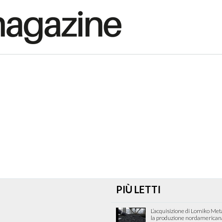
PIÙ LETTI
L’acquisizione di Lomiko Met
la produzione nordamericana 