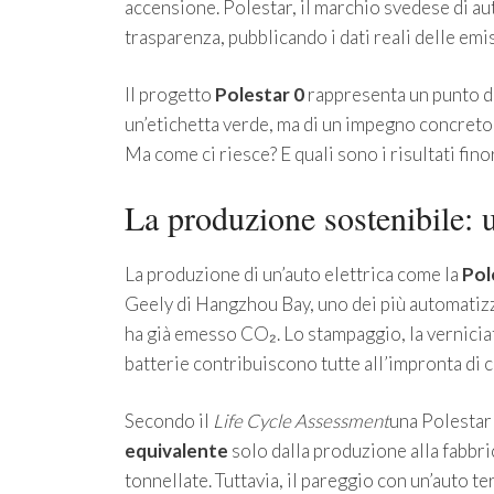
accensione. Polestar, il marchio svedese di aut
trasparenza, pubblicando i dati reali delle emi
Il progetto
Polestar 0
rappresenta un punto di 
un’etichetta verde, ma di un impegno concreto 
Ma come ci riesce? E quali sono i risultati fino
La produzione sostenibile:
La produzione di un’auto elettrica come la
Pol
Geely di Hangzhou Bay, uno dei più automatizza
ha già emesso CO₂. Lo stampaggio, la verniciat
batterie contribuiscono tutte all’impronta di 
Secondo il
Life Cycle Assessment
una Polestar
equivalente
solo dalla produzione alla fabbri
tonnellate. Tuttavia, il pareggio con un’auto t