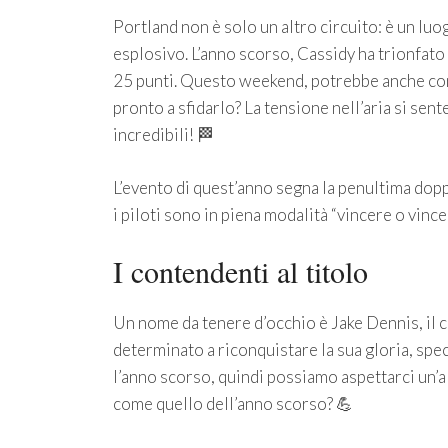
Portland non è solo un altro circuito: è un luo
esplosivo. L’anno scorso, Cassidy ha trionfato
25 punti. Questo weekend, potrebbe anche conq
pronto a sfidarlo? La tensione nell’aria si sen
incredibili! 🏁
L’evento di quest’anno segna la penultima dopp
i piloti sono in piena modalità “vincere o vince
I contendenti al titolo
Un nome da tenere d’occhio è Jake Dennis, il c
determinato a riconquistare la sua gloria, spec
l’anno scorso, quindi possiamo aspettarci un’al
come quello dell’anno scorso? 💪