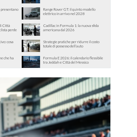
 presentano
Range Rover GT: il quinto modello
a
elettrico in arrivo nel 2028
i Città
Cadillac in Formula 1: la nuova sfida
lista perde
americana dal 2026
ivo: cosa
Strategie pratiche per ridurre il costo
totale di possesso dell’auto
one che ha
Formula E 2026: il calendario flessibile
tra Jeddah e Città del Messico