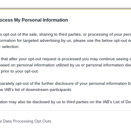
ocess My Personal Information
to opt-out of the sale, sharing to third parties, or processing of your per
formation for targeted advertising by us, please use the below opt-out s
nvision Racing sono pronti a dare battaglia. Sebbene non
 selection.
ne, potrebbero rivelarsi delle vere e proprie sorprese. La
 that after your opt-out request is processed you may continue seeing i
ort, tutto può succedere! Chi è pronto a scommettere su di
ased on personal information utilized by us or personal information dis
 prior to your opt-out.
 weekend
rately opt-out of the further disclosure of your personal information by
he IAB’s list of downstream participants.
zioni e colpi di scena. Con la storia del circuito e la pression
tion may also be disclosed by us to third parties on the IAB’s List of 
ensate che avrà la meglio? Sarà Cassidy a mantenere la sua
 that may further disclose it to other third parties.
orpresa? Fatecelo sapere nei commenti! 💭
 that this website/app uses one or more Google services and may gath
l Data Processing Opt Outs
including but not limited to your visit or usage behaviour. You may click 
 to Google and its third-party tags to use your data for below specifi