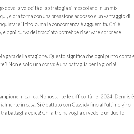
go dove la velocità e la strategia si mescolano in un mix
 qui, e ora torna con una pressione addosso e un vantaggio di
uistare il titolo, ma la concorrenza è agguerrita. Chi è
te, e ogni curva del tracciato potrebbe riservare sorprese
ia gara della stagione. Questo significa che ogni punto conta 
re”! Non è solo una corsa: è una battaglia per la gloria!
ampione in carica. Nonostante le difficoltà nel 2024, Dennis è
ialmente in casa. Si è battuto con Cassidy fino all’ultimo giro
tra battaglia epica! Chi altro ha voglia di vedere un duello