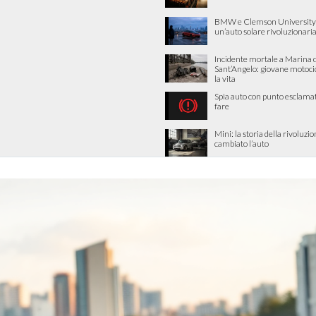
BMW e Clemson University
un’auto solare rivoluzionari
Incidente mortale a Marina d
Sant’Angelo: giovane motocic
la vita
Spia auto con punto esclamat
fare
Mini: la storia della rivoluzi
cambiato l’auto