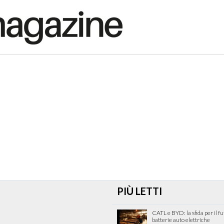
PIÙ LETTI
CATL e BYD: la sfida per il fu
batterie auto elettriche