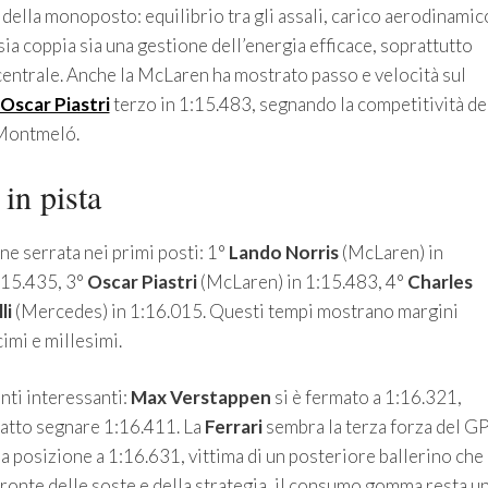
tà della monoposto: equilibrio tra gli assali, carico aerodinamic
a coppia sia una gestione dell’energia efficace, soprattutto
e centrale. Anche la McLaren ha mostrato passo e velocità sul
Oscar Piastri
terzo in 1:15.483, segnando la competitività de
 Montmeló.
 in pista
ne serrata nei primi posti: 1°
Lando Norris
(McLaren) in
:15.435, 3°
Oscar Piastri
(McLaren) in 1:15.483, 4°
Charles
li
(Mercedes) in 1:16.015. Questi tempi mostrano margini
cimi e millesimi.
enti interessanti:
Max Verstappen
si è fermato a 1:16.321,
fatto segnare 1:16.411. La
Ferrari
sembra la terza forza del GP
na posizione a 1:16.631, vittima di un posteriore ballerino che
l fronte delle soste e della strategia, il consumo gomma resta u