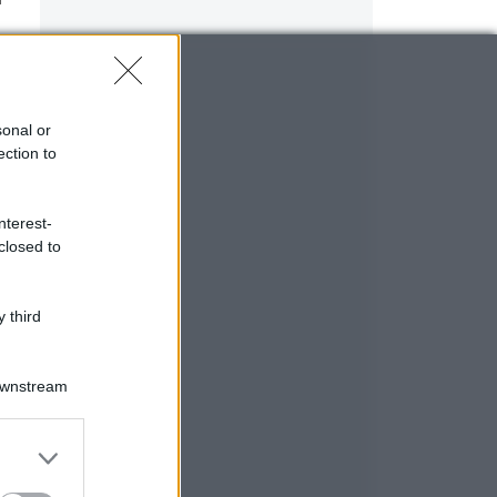
sonal or
ection to
nterest-
closed to
 third
Downstream
er and store
to grant or
ed purposes