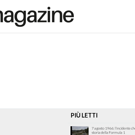
PIÙ LETTI
7 agosto 1966: l’incidente c
storia della Formula 1