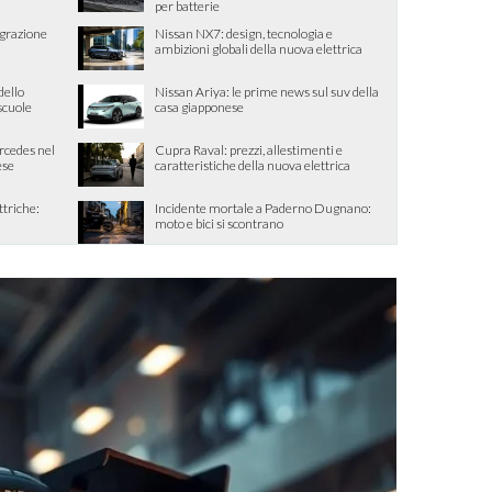
per batterie
egrazione
Nissan NX7: design, tecnologia e
ambizioni globali della nuova elettrica
dello
Nissan Ariya: le prime news sul suv della
 scuole
casa giapponese
ercedes nel
Cupra Raval: prezzi, allestimenti e
ese
caratteristiche della nuova elettrica
ttriche:
Incidente mortale a Paderno Dugnano:
moto e bici si scontrano