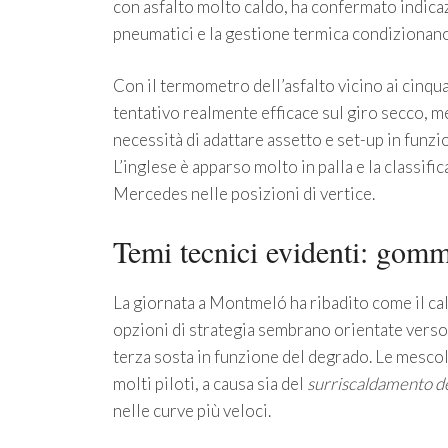
con asfalto molto caldo, ha confermato indicaz
pneumatici e la gestione termica condizionano 
Con il termometro dell’asfalto vicino ai cinq
tentativo realmente efficace sul giro secco, m
necessità di adattare assetto e set-up in funz
L’inglese è apparso molto in palla e la classif
Mercedes nelle posizioni di vertice.
Temi tecnici evidenti: gomm
La giornata a Montmeló ha ribadito come il calo
opzioni di strategia sembrano orientate vers
terza sosta in funzione del degrado. Le mesc
molti piloti, a causa sia del
surriscaldamento de
nelle curve più veloci.