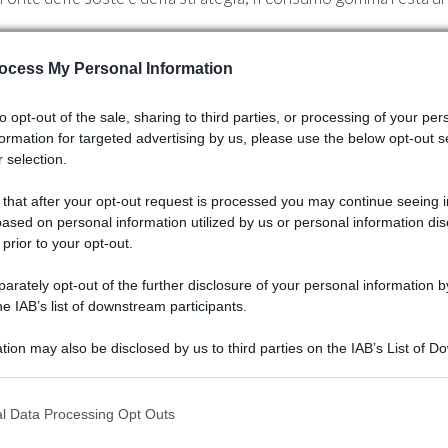
ocess My Personal Information
to opt-out of the sale, sharing to third parties, or processing of your per
formation for targeted advertising by us, please use the below opt-out s
 selection.
 that after your opt-out request is processed you may continue seeing i
ased on personal information utilized by us or personal information dis
 prior to your opt-out.
rately opt-out of the further disclosure of your personal information by
he IAB’s list of downstream participants.
tion may also be disclosed by us to third parties on the IAB’s List of 
 that may further disclose it to other third parties.
i delle FP1
 that this website/app uses one or more Google services and may gath
l Data Processing Opt Outs
including but not limited to your visit or usage behaviour. You may click 
 to Google and its third-party tags to use your data for below specifi