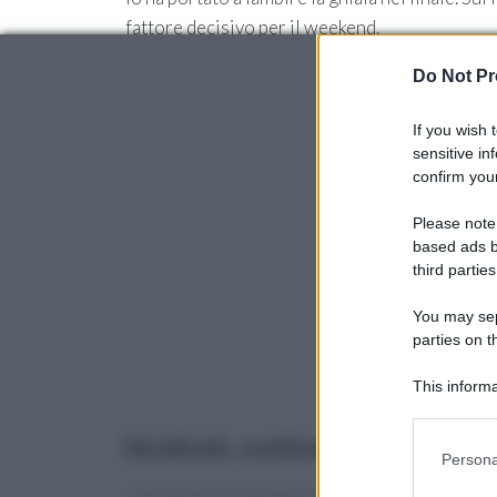
fattore decisivo per il weekend.
Do Not Pr
If you wish 
sensitive in
confirm your
Please note
based ads b
third parties
You may sepa
parties on t
This informa
Participants
Incidenti, sostituzioni e variabil
Please note
Persona
information 
deny consent