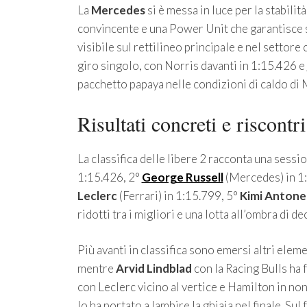
La
Mercedes
si è messa in luce per la stabili
convincente e una Power Unit che garantisce si
visibile sul rettilineo principale e nel settor
giro singolo, con Norris davanti in 1:15.426 e
pacchetto papaya nelle condizioni di caldo di
Risultati concreti e riscontri
La classifica delle libere 2 racconta una sessio
1:15.426, 2°
George Russell
(Mercedes) in 1
Leclerc
(Ferrari) in 1:15.799, 5°
Kimi Antonel
ridotti tra i migliori e una lotta all’ombra di de
Più avanti in classifica sono emersi altri elem
mentre
Arvid Lindblad
con la Racing Bulls ha 
con Leclerc vicino al vertice e Hamilton in no
lo ha portato a lambire la ghiaia nel finale. Su