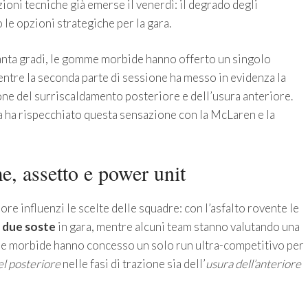
ioni tecniche già emerse il venerdì: il degrado degli
le opzioni strategiche per la gara.
uanta gradi, le gomme morbide hanno offerto un singolo
entre la seconda parte di sessione ha messo in evidenza la
ione del surriscaldamento posteriore e dell’usura anteriore.
ica ha rispecchiato questa sensazione con la McLaren e la
e, assetto e power unit
re influenzi le scelte delle squadre: con l’asfalto rovente le
o
due soste
in gara, mentre alcuni team stanno valutando una
ole morbide hanno concesso un solo run ultra-competitivo per
l posteriore
nelle fasi di trazione sia dell’
usura dell’anteriore