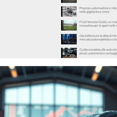
Processi, automazione e int
nelle gigafactory cinesi
Friuli Venezia Giulia: un mo
innovativo per lo sport nelle
Ola Källenius e la sfida di M
mercato automobilistico cin
Guida completa alle auto ele
prezzi, autonomia e vantaggi