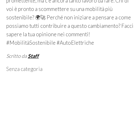
promettente, ma c’è ancora tanto lavoro da fare. Chi di
voi è pronto a scommettere su una mobilità più
sostenibile? 🌍🚀 Perché non iniziare a pensare a come
possiamo tutti contribuire a questo cambiamento? Facci
sapere la tua opinione nei commenti!
#MobilitàSostenibile #AutoElettriche
Scritto da
Staff
Categorie
Senza categoria