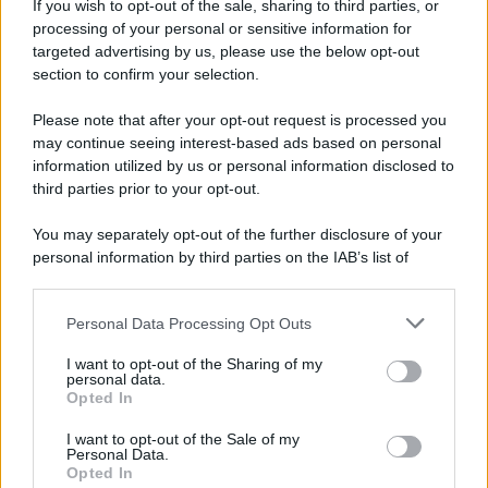
Newz Illinois
If you wish to opt-out of the sale, sharing to third parties, or
processing of your personal or sensitive information for
Newz Ohio
targeted advertising by us, please use the below opt-out
Gameland
section to confirm your selection.
Hig Tech Mag
Please note that after your opt-out request is processed you
Scoop Mag
may continue seeing interest-based ads based on personal
Lgbtqia News
information utilized by us or personal information disclosed to
Motors Magazine 365
third parties prior to your opt-out.
Day Travel 365
You may separately opt-out of the further disclosure of your
Home Magazine 365
personal information by third parties on the IAB’s list of
Cineverse Magazine
downstream participants.
SecondHomeMagazine
Personal Data Processing Opt Outs
This information may also be disclosed by us to third parties
on the IAB’s List of Downstream Participants that may further
I want to opt-out of the Sharing of my
disclose it to other third parties.
personal data.
Opted In
Francia
Please note that this website/app uses one or more Google
services and may gather and store information including but
I want to opt-out of the Sale of my
InvestirMag
Personal Data.
not limited to your visit or usage behaviour. You may click to
Opted In
grant or deny consent to Google and its third-party tags to