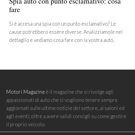
Spia auto con punto esclamativo: cosa
fare
Si è accesa una spia con un punto esclamativo? Le
cause potrebbero essere diverse. Analizziamole nel
dettaglio e vediamo cosa fare con la vostra auto.
Motori Magazine
è il magazine che si rivolge agli
appassionati di auto che si vogliono tenere sempre
aggiornati sulle ultime notizie del settore, ai saloni ed
agli eventi; oltre a avere validi consigli su come gestire
il proprio veicolo.