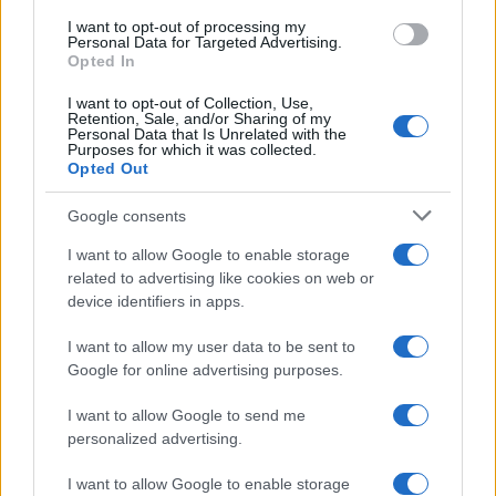
Germania
use your data for below specified purposes in below Google
I want to opt-out of processing my
consent section.
Personal Data for Targeted Advertising.
Investieren24
Opted In
I want to opt-out of Collection, Use,
UK
Retention, Sale, and/or Sharing of my
Personal Data that Is Unrelated with the
Purposes for which it was collected.
News Hub UK
Opted Out
Lgbtq News
Google consents
Olanda
I want to allow Google to enable storage
related to advertising like cookies on web or
Investeren 24
device identifiers in apps.
NL Newz
I want to allow my user data to be sent to
Google for online advertising purposes.
I want to allow Google to send me
personalized advertising.
I want to allow Google to enable storage