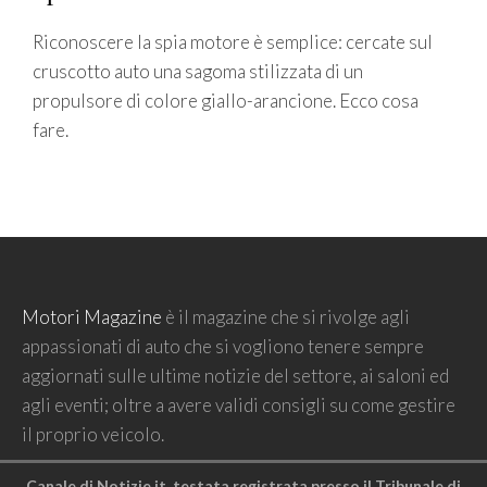
Riconoscere la spia motore è semplice: cercate sul
cruscotto auto una sagoma stilizzata di un
propulsore di colore giallo-arancione. Ecco cosa
fare.
Motori Magazine
è il magazine che si rivolge agli
appassionati di auto che si vogliono tenere sempre
aggiornati sulle ultime notizie del settore, ai saloni ed
agli eventi; oltre a avere validi consigli su come gestire
il proprio veicolo.
Canale di Notizie.it, testata registrata presso il Tribunale di