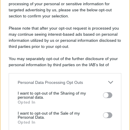
processing of your personal or sensitive information for
Newz Ohio
targeted advertising by us, please use the below opt-out
Gameland
section to confirm your selection.
Hig Tech Mag
Please note that after your opt-out request is processed you
Scoop Mag
may continue seeing interest-based ads based on personal
Lgbtqia News
information utilized by us or personal information disclosed to
Motors Magazine 365
third parties prior to your opt-out.
Day Travel 365
You may separately opt-out of the further disclosure of your
Home Magazine 365
personal information by third parties on the IAB’s list of
Cineverse Magazine
downstream participants.
SecondHomeMagazine
Personal Data Processing Opt Outs
This information may also be disclosed by us to third parties
on the IAB’s List of Downstream Participants that may further
I want to opt-out of the Sharing of my
disclose it to other third parties.
personal data.
Opted In
Francia
Please note that this website/app uses one or more Google
services and may gather and store information including but
I want to opt-out of the Sale of my
InvestirMag
Personal Data.
not limited to your visit or usage behaviour. You may click to
Opted In
grant or deny consent to Google and its third-party tags to
Germania
use your data for below specified purposes in below Google