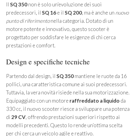
Il
SQ 350
non è solo un’evoluzione dei suoi
predecessori, il
SQ 16
e il
SQ 200
, ma è anche un
nuovo
punto di riferimento
nella categoria. Dotato di un
motore potente e innovativo, questo scooter è
progettato per soddisfare le esigenze di chi cerca
prestazioni e comfort.
Design e specifiche tecniche
Partendo dal design, il
SQ 350
mantiene le ruote da 16
pollici, una caratteristica comune ai suoi predecessori.
Tuttavia, la vera novità risiede nella sua motorizzazione.
Equipaggiato con un motore
raffreddato a liquido
da
330 cc, il nuovo scooter riesce a sviluppare una potenza
di
29 CV
, offrendo prestazioni superiori rispetto ai
modelli precedenti. Questo lo rende un’ottima scelta
per chi cerca un veicolo agile e reattivo.