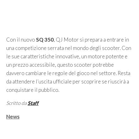
Con il nuovo
SQ 350
, QJ Motor si prepara a entrare in
una competizione serrata nel mondo degli scooter. Con
le sue caratteristiche innovative, un motore potente e
un prezzo accessibile, questo scooter potrebbe
davvero cambiare le regole del gioco nel settore. Resta
da attendere l’uscita ufficiale per scoprire se riuscirà a
conquistare il pubblico.
Scritto da
Staff
Categorie
News