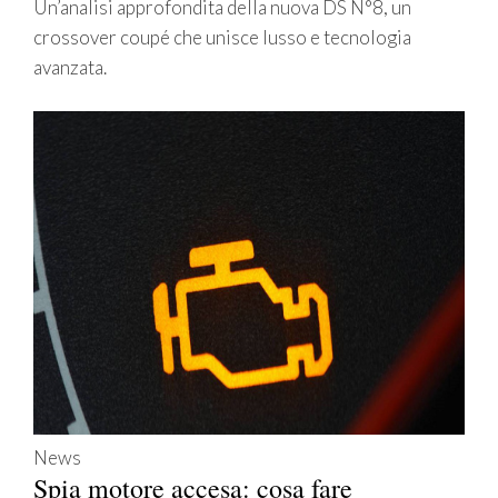
Un’analisi approfondita della nuova DS N°8, un
crossover coupé che unisce lusso e tecnologia
avanzata.
News
Spia motore accesa: cosa fare