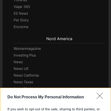
Viajar 365
ES Newz
Pet Story
Encocina
Nord America
Womanmagazine
Investing Plus
Newz
Newz US
Newz California
Newz Texas
Newz Florida
Newz New York
Do Not Process My Personal Information
Newz Pennsylvania
Newz Illinois
If you wish to opt-out of the sale, sharing to third parties, or