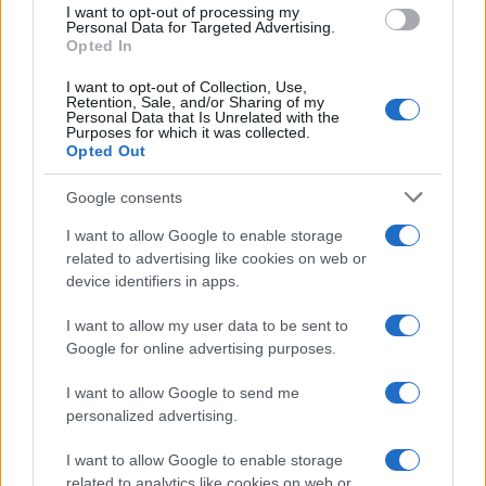
I want to opt-out of processing my
consent section.
Personal Data for Targeted Advertising.
Investieren24
Opted In
I want to opt-out of Collection, Use,
UK
Retention, Sale, and/or Sharing of my
Personal Data that Is Unrelated with the
Purposes for which it was collected.
News Hub UK
Opted Out
Lgbtq News
Google consents
Olanda
I want to allow Google to enable storage
related to advertising like cookies on web or
Investeren 24
device identifiers in apps.
NL Newz
I want to allow my user data to be sent to
Google for online advertising purposes.
I want to allow Google to send me
personalized advertising.
I want to allow Google to enable storage
related to analytics like cookies on web or