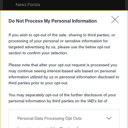
Newz Florida
Newz New York
Newz Pennsylvania
Do Not Process My Personal Information
Newz Illinois
If you wish to opt-out of the sale, sharing to third parties, or
Newz Ohio
processing of your personal or sensitive information for
Gameland
targeted advertising by us, please use the below opt-out
Hig Tech Mag
section to confirm your selection.
Scoop Mag
Please note that after your opt-out request is processed you
Lgbtqia News
may continue seeing interest-based ads based on personal
Motors Magazine 365
information utilized by us or personal information disclosed to
Day Travel 365
third parties prior to your opt-out.
Home Magazine 365
You may separately opt-out of the further disclosure of your
Cineverse Magazine
personal information by third parties on the IAB’s list of
SecondHomeMagazine
downstream participants.
Personal Data Processing Opt Outs
This information may also be disclosed by us to third parties
on the IAB’s List of Downstream Participants that may further