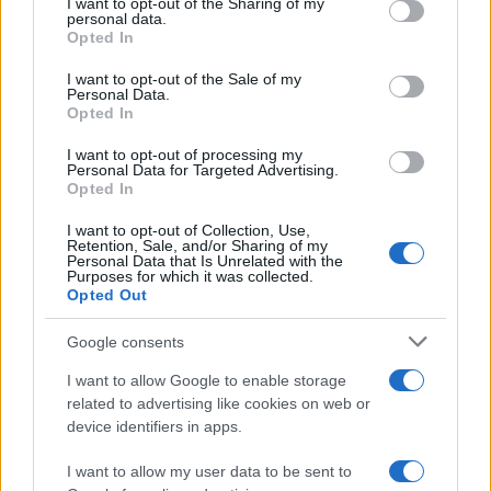
I want to opt-out of the Sharing of my
disclose it to other third parties.
Francia
personal data.
Opted In
Please note that this website/app uses one or more Google
InvestirMag
services and may gather and store information including but
I want to opt-out of the Sale of my
Personal Data.
not limited to your visit or usage behaviour. You may click to
Germania
Opted In
grant or deny consent to Google and its third-party tags to
use your data for below specified purposes in below Google
I want to opt-out of processing my
Investieren24
consent section.
Personal Data for Targeted Advertising.
Opted In
UK
I want to opt-out of Collection, Use,
Retention, Sale, and/or Sharing of my
News Hub UK
Personal Data that Is Unrelated with the
Purposes for which it was collected.
Lgbtq News
Opted Out
Olanda
Google consents
Investeren 24
I want to allow Google to enable storage
related to advertising like cookies on web or
NL Newz
device identifiers in apps.
I want to allow my user data to be sent to