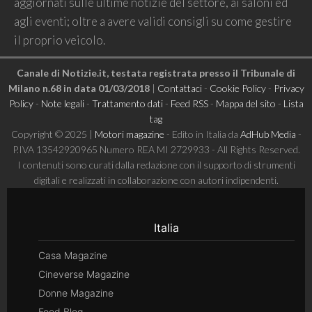
aggiornati sulle ultime notizie del settore, ai saloni ed
agli eventi; oltre a avere validi consigli su come gestire
il proprio veicolo.
Canale di Notizie.it, testata registrata presso il Tribunale di
Milano n.68 in data 01/03/2018
|
Contattaci
-
Cookie Policy
-
Privacy
Policy
-
Note legali
-
Trattamento dati
-
Feed RSS
-
Mappa del sito
-
Lista
tag
Copyright © 2025 |
Motori magazine
- Edito in Italia da
AdHub Media
-
P.IVA 13542920965 Numero REA MI 2729933 - All Rights Reserved.
I contenuti sono curati dalla redazione con il supporto di strumenti
digitali e realizzati in collaborazione con autori indipendenti.
Italia
Casa Magazine
Cineverse Magazine
Donne Magazine
Food Blog