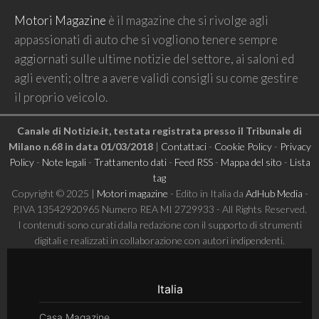
Motori Magazine
è il magazine che si rivolge agli
appassionati di auto che si vogliono tenere sempre
aggiornati sulle ultime notizie del settore, ai saloni ed
agli eventi; oltre a avere validi consigli su come gestire
il proprio veicolo.
Canale di Notizie.it, testata registrata presso il Tribunale di
Milano n.68 in data 01/03/2018
|
Contattaci
-
Cookie Policy
-
Privacy
Policy
-
Note legali
-
Trattamento dati
-
Feed RSS
-
Mappa del sito
-
Lista
tag
Copyright © 2025 |
Motori magazine
- Edito in Italia da
AdHub Media
-
P.IVA 13542920965 Numero REA MI 2729933 - All Rights Reserved.
I contenuti sono curati dalla redazione con il supporto di strumenti
digitali e realizzati in collaborazione con autori indipendenti.
Italia
Casa Magazine