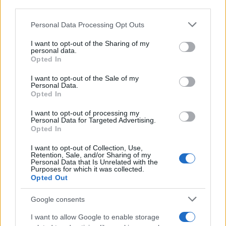
downstream participants.
Personal Data Processing Opt Outs
This information may also be disclosed by us to third parties
on the IAB’s List of Downstream Participants that may further
I want to opt-out of the Sharing of my
disclose it to other third parties.
Francia
personal data.
Opted In
Please note that this website/app uses one or more Google
InvestirMag
services and may gather and store information including but
I want to opt-out of the Sale of my
Personal Data.
not limited to your visit or usage behaviour. You may click to
Germania
Opted In
grant or deny consent to Google and its third-party tags to
use your data for below specified purposes in below Google
Investieren24
I want to opt-out of processing my
consent section.
Personal Data for Targeted Advertising.
Opted In
UK
I want to opt-out of Collection, Use,
Retention, Sale, and/or Sharing of my
News Hub UK
Personal Data that Is Unrelated with the
Purposes for which it was collected.
Lgbtq News
Opted Out
Olanda
Google consents
Investeren 24
I want to allow Google to enable storage