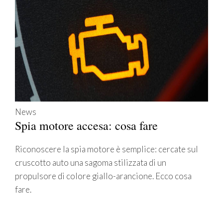
News
Spia motore accesa: cosa fare
Riconoscere la spia motore è semplice: cercate sul
cruscotto auto una sagoma stilizzata di un
propulsore di colore giallo-arancione. Ecco cosa
fare.