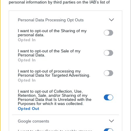
personal information by third parties on the IAB’s list of
Home Magazine 365
downstream participants.
Cineverse Magazine
Personal Data Processing Opt Outs
This information may also be disclosed by us to third parties
SecondHomeMagazine
on the IAB’s List of Downstream Participants that may further
I want to opt-out of the Sharing of my
disclose it to other third parties.
personal data.
Opted In
Please note that this website/app uses one or more Google
services and may gather and store information including but
Francia
I want to opt-out of the Sale of my
Personal Data.
not limited to your visit or usage behaviour. You may click to
Opted In
grant or deny consent to Google and its third-party tags to
InvestirMag
use your data for below specified purposes in below Google
I want to opt-out of processing my
consent section.
Personal Data for Targeted Advertising.
Germania
Opted In
Investieren24
I want to opt-out of Collection, Use,
Retention, Sale, and/or Sharing of my
Personal Data that Is Unrelated with the
UK
Purposes for which it was collected.
Opted Out
News Hub UK
Google consents
Lgbtq News