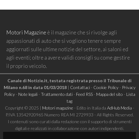
Motori Magazine
è il magazine che si rivolge agli
appassionati di auto che si vogliono tenere sempre
aggiornati sulle ultime notizie del settore, ai saloni ed
agli eventi; oltre a avere validi consigli su come gestire
il proprio veicolo.
Canale di Notizie.it, testata registrata presso il Tribunale di
Milano n.68 in data 01/03/2018
|
Contattaci
-
Cookie Policy
-
Privacy
Policy
-
Note legali
-
Trattamento dati
-
Feed RSS
-
Mappa del sito
-
Lista
tag
Copyright © 2025 |
Motori magazine
- Edito in Italia da
AdHub Media
-
P.IVA 13542920965 Numero REA MI 2729933 - All Rights Reserved.
I contenuti sono curati dalla redazione con il supporto di strumenti
digitali e realizzati in collaborazione con autori indipendenti.