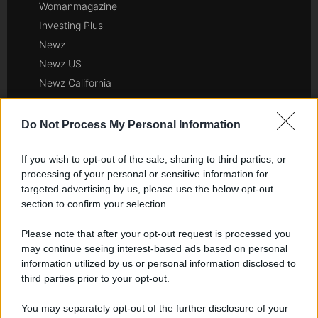
Womanmagazine
Investing Plus
Newz
Newz US
Newz California
Newz Texas
Newz Florida
Do Not Process My Personal Information
Newz New York
If you wish to opt-out of the sale, sharing to third parties, or
Newz Pennsylvania
processing of your personal or sensitive information for
Newz Illinois
targeted advertising by us, please use the below opt-out
Newz Ohio
section to confirm your selection.
Gameland
Please note that after your opt-out request is processed you
Hig Tech Mag
may continue seeing interest-based ads based on personal
Scoop Mag
information utilized by us or personal information disclosed to
Lgbtqia News
third parties prior to your opt-out.
Motors Magazine 365
You may separately opt-out of the further disclosure of your
Day Travel 365