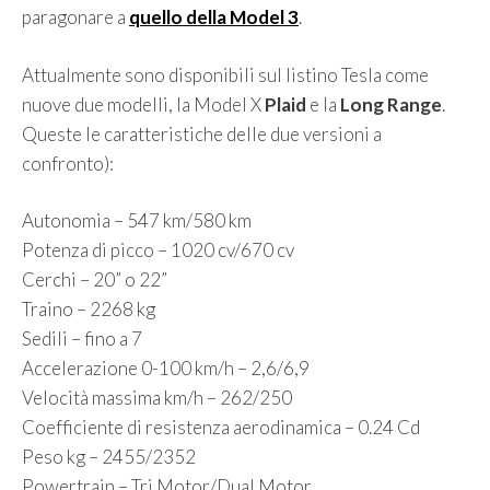
paragonare a
quello della Model 3
.
Attualmente sono disponibili sul listino Tesla come
nuove due modelli, la Model X
Plaid
e la
Long Range
.
Queste le caratteristiche delle due versioni a
confronto):
Autonomia – 547 km/580 km
Potenza di picco – 1020 cv/670 cv
Cerchi – 20” o 22”
Traino – 2268 kg
Sedili – fino a 7
Accelerazione 0-100 km/h – 2,6/6,9
Velocità massima km/h – 262/250
Coefficiente di resistenza aerodinamica – 0.24 Cd
Peso kg – 2455/2352
Powertrain – Tri Motor/Dual Motor