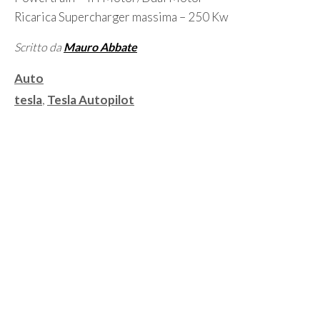
Ricarica Supercharger massima – 250 Kw
Scritto da
Mauro Abbate
Categorie
Auto
Tag
tesla
,
Tesla Autopilot