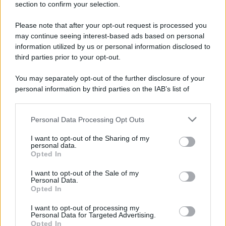
Motors Magazine 365
section to confirm your selection.
Day Travel 365
Please note that after your opt-out request is processed you
Home Magazine 365
may continue seeing interest-based ads based on personal
Cineverse Magazine
information utilized by us or personal information disclosed to
SecondHomeMagazine
third parties prior to your opt-out.
You may separately opt-out of the further disclosure of your
personal information by third parties on the IAB’s list of
downstream participants.
Francia
Personal Data Processing Opt Outs
This information may also be disclosed by us to third parties
InvestirMag
on the IAB’s List of Downstream Participants that may further
I want to opt-out of the Sharing of my
disclose it to other third parties.
personal data.
Germania
Opted In
Please note that this website/app uses one or more Google
services and may gather and store information including but
Investieren24
I want to opt-out of the Sale of my
Personal Data.
not limited to your visit or usage behaviour. You may click to
Opted In
grant or deny consent to Google and its third-party tags to
UK
use your data for below specified purposes in below Google
I want to opt-out of processing my
consent section.
News Hub UK
Personal Data for Targeted Advertising.
Opted In