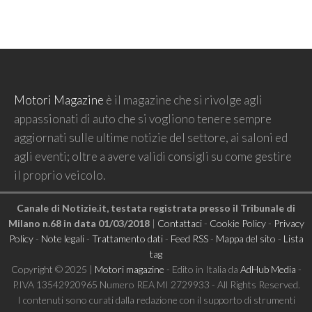
Motori Magazine
è il magazine che si rivolge agli
appassionati di auto che si vogliono tenere sempre
aggiornati sulle ultime notizie del settore, ai saloni ed
agli eventi; oltre a avere validi consigli su come gestire
il proprio veicolo.
Canale di Notizie.it, testata registrata presso il Tribunale di
Milano n.68 in data 01/03/2018
|
Contattaci
-
Cookie Policy
-
Privacy
Policy
-
Note legali
-
Trattamento dati
-
Feed RSS
-
Mappa del sito
-
Lista
tag
Copyright © 2025 |
Motori magazine
- Edito in Italia da
AdHub Media
-
P.IVA 13542920965 Numero REA MI 2729933 - All Rights Reserved.
I contenuti sono curati dalla redazione con il supporto di strumenti