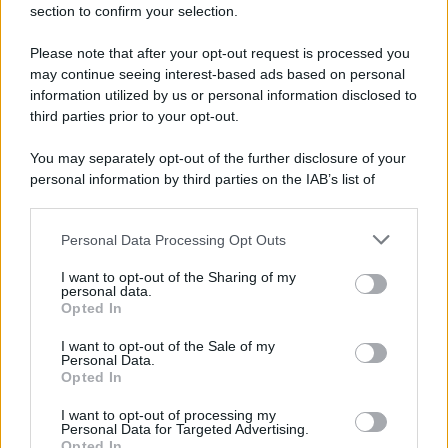
Hig Tech Mag
section to confirm your selection.
Scoop Mag
Please note that after your opt-out request is processed you
Lgbtqia News
may continue seeing interest-based ads based on personal
Motors Magazine 365
information utilized by us or personal information disclosed to
third parties prior to your opt-out.
Day Travel 365
Home Magazine 365
You may separately opt-out of the further disclosure of your
Cineverse Magazine
personal information by third parties on the IAB’s list of
SecondHomeMagazine
downstream participants.
Personal Data Processing Opt Outs
This information may also be disclosed by us to third parties
on the IAB’s List of Downstream Participants that may further
I want to opt-out of the Sharing of my
disclose it to other third parties.
personal data.
Francia
Opted In
Please note that this website/app uses one or more Google
InvestirMag
services and may gather and store information including but
I want to opt-out of the Sale of my
Personal Data.
not limited to your visit or usage behaviour. You may click to
Opted In
grant or deny consent to Google and its third-party tags to
Germania
use your data for below specified purposes in below Google
I want to opt-out of processing my
consent section.
Investieren24
Personal Data for Targeted Advertising.
Opted In