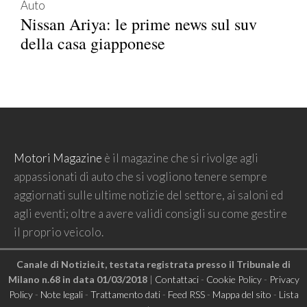
Auto
Nissan Ariya: le prime news sul suv
della casa giapponese
Motori Magazine
è il magazine che si rivolge agli
appassionati di auto che si vogliono tenere sempre
aggiornati sulle ultime notizie del settore, ai saloni ed
agli eventi; oltre a avere validi consigli su come gestire
il proprio veicolo.
Canale di Notizie.it, testata registrata presso il Tribunale di
Milano n.68 in data 01/03/2018
|
Contattaci
-
Cookie Policy
-
Privacy
Policy
-
Note legali
-
Trattamento dati
-
Feed RSS
-
Mappa del sito
-
Lista