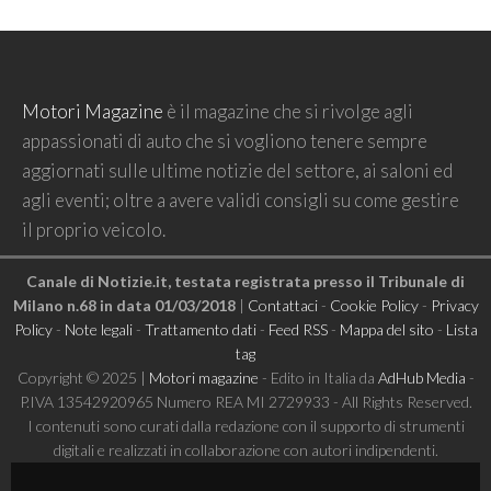
Motori Magazine
è il magazine che si rivolge agli
appassionati di auto che si vogliono tenere sempre
aggiornati sulle ultime notizie del settore, ai saloni ed
agli eventi; oltre a avere validi consigli su come gestire
il proprio veicolo.
Canale di Notizie.it, testata registrata presso il Tribunale di
Milano n.68 in data 01/03/2018
|
Contattaci
-
Cookie Policy
-
Privacy
Policy
-
Note legali
-
Trattamento dati
-
Feed RSS
-
Mappa del sito
-
Lista
tag
Copyright © 2025 |
Motori magazine
- Edito in Italia da
AdHub Media
-
P.IVA 13542920965 Numero REA MI 2729933 - All Rights Reserved.
I contenuti sono curati dalla redazione con il supporto di strumenti
digitali e realizzati in collaborazione con autori indipendenti.