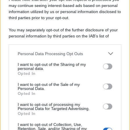
Home Magazine 365
may continue seeing interest-based ads based on personal
information utilized by us or personal information disclosed to
Cineverse Magazine
third parties prior to your opt-out.
SecondHomeMagazine
You may separately opt-out of the further disclosure of your
personal information by third parties on the IAB’s list of
downstream participants.
Francia
Personal Data Processing Opt Outs
This information may also be disclosed by us to third parties
InvestirMag
on the IAB’s List of Downstream Participants that may further
I want to opt-out of the Sharing of my
disclose it to other third parties.
personal data.
Opted In
Germania
Please note that this website/app uses one or more Google
services and may gather and store information including but
I want to opt-out of the Sale of my
Investieren24
Personal Data.
not limited to your visit or usage behaviour. You may click to
Opted In
grant or deny consent to Google and its third-party tags to
UK
use your data for below specified purposes in below Google
I want to opt-out of processing my
consent section.
Personal Data for Targeted Advertising.
News Hub UK
Opted In
Lgbtq News
I want to opt-out of Collection, Use,
Retention, Sale, and/or Sharing of my