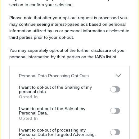
Hig Tech Mag
section to confirm your selection.
Scoop Mag
Please note that after your opt-out request is processed you
Lgbtqia News
may continue seeing interest-based ads based on personal
Motors Magazine 365
information utilized by us or personal information disclosed to
third parties prior to your opt-out.
Day Travel 365
Home Magazine 365
You may separately opt-out of the further disclosure of your
Cineverse Magazine
personal information by third parties on the IAB’s list of
SecondHomeMagazine
downstream participants.
Personal Data Processing Opt Outs
This information may also be disclosed by us to third parties
on the IAB’s List of Downstream Participants that may further
I want to opt-out of the Sharing of my
disclose it to other third parties.
personal data.
Francia
Opted In
Please note that this website/app uses one or more Google
InvestirMag
services and may gather and store information including but
I want to opt-out of the Sale of my
Personal Data.
not limited to your visit or usage behaviour. You may click to
Opted In
grant or deny consent to Google and its third-party tags to
Germania
use your data for below specified purposes in below Google
I want to opt-out of processing my
consent section.
Investieren24
Personal Data for Targeted Advertising.