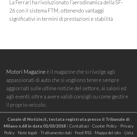
La Ferrari ha rivoluzionato l’aerodinamica della SF-
26 con il sistema FTM, ottenendo vantaggi
significativi in termini di prestazioni e stabilità
Motori Magazine
è il magazine che si rivolge agli
appassionati di auto che si vogliono tenere sempre
aggiornati sulle ultime notizie del settore, ai saloni ed
agli eventi; oltre a avere validi consigli su come gestire
il proprio veicolo.
Canale di Notizie.it, testata registrata presso il Tribunale di
Milano n.68 in data 01/03/2018
|
Contattaci
-
Cookie Policy
-
Privacy
Policy
-
Note legali
-
Trattamento dati
-
Feed RSS
-
Mappa del sito
-
Lista